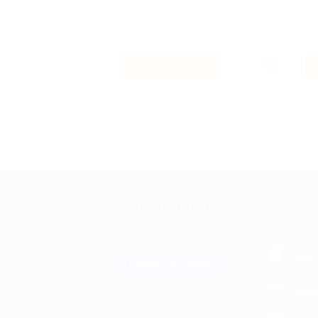
4%
Кэшбэк
+7 495 649-649-1
МОБИЛЬНО
Для звонка из Москвы
и регионов России
загрузи
App 
Связаться с нами
загрузи
Goog
загрузи