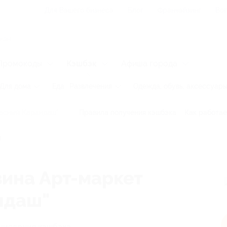
Для Вашего бизнеса
Блог
Франчайзинг
Воп
Промокоды
Кэшбэк
Афиша города
Для дома
Еда
Развлечения
Одежда, обувь, аксессуар
асный Карандаш"
Правила получения кэшбэка
Как работае
зина Арт-маркет
ндаш"
числения кэшбэка