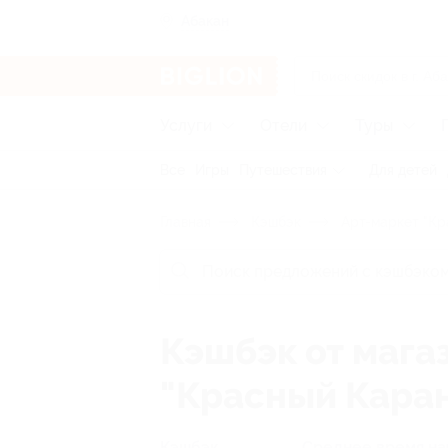
Абакан
Услуги
Отели
Туры
Все
Игры
Путешествия
Для детей
Главная
Кэшбэк
Арт-маркет "Кр
Кэшбэк от мага
"Красный Кара
Кэшбэк
Среднее время на