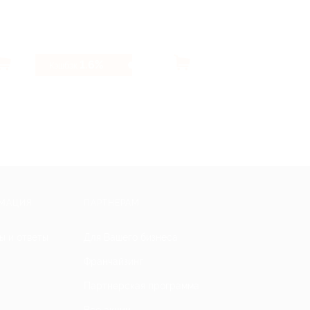
1.6%
3.2%
Кэшбэк
Кэшбэк
МАЦИЯ
ПАРТНЕРАМ
ы и ответы
Для Вашего бизнеса
Франчайзинг
Партнерская программа