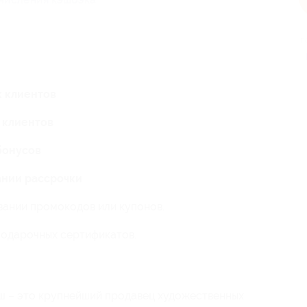
п
х клиентов
х клиентов
 бонусов
вании рассрочки
вании промокодов или купонов.
подарочных сертификатов.
ш – это крупнейший продавец художественных