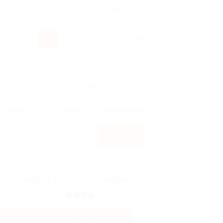
росы и ответы
+7 495 649-649-1
Вход
/
Регистрация
ы
Услуги
Авто
Ещё
т кэшбэк?
По чеку
Мой кэшбэк
Найти
4.66%
Кэшбэк
Купить с кэшбэком