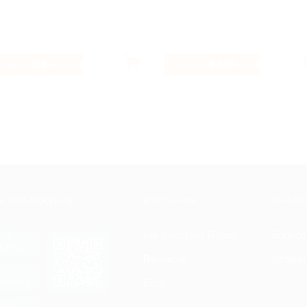
0.8%
3.45%
Кэшбэк
Кэшбэк
Е ПРИЛОЖЕНИЕ
КОМПАНИЯ
ИНФОР
Как работает Biglion
Вопрос
ть в
Store
Вакансии
Отзывы
ть в
le Play
Блог
ть в