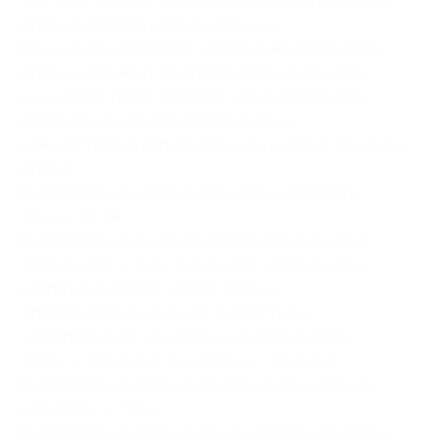
чем за 72 часа до забронированной даты заезда,
купон считается использованным.
При заезде в комплекс необходимо предъявить
купон и документ, подтверждающий личность,
на каждого гостя (паспорт или водительские
права). В случае отсутствия купона
администрация вправе отказать в заезде по ценам
купона.
Расстояние до международного аэропорта
Сочи — 45 км.
Расстояние до железнодорожного вокзала п.
Эсто-Садок — 2 км (остановка «Эсто-Садок»
напротив курорта «Горки-Город»).
Среднее время в пути на скоростном
электропоезде «Ласточка» из Сочи в Эсто-
Садок — 60 минут, из Адлера — 30 минут.
Расстояние до горнолыжного центра «Горная
карусель» — 50 м.
Расстояние до горнолыжных центров «Газпром»,