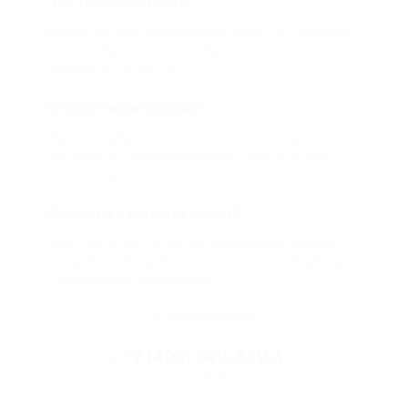
Что такое Биглион?
Biglion это про специальные акции, по условиям
которых вы можете приобрести купон со
скидкой от 50 до 90%
Откуда такие скидки?
Мы непосредственно работаем с каждым
партнером и договариваемся с ним о лучших
условиях для вас
Смогу ли я вернуть купон?
Если что-то случится, мы обязательно вернем
вам деньги. Мы работаем только с проверенными
и надежными партнерами
Остались вопросы?
+7 (495) 649-649-1
Горячая линия Биглиона