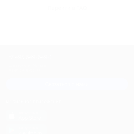
Перейти в FAQ
+7 495 649-649-1
Для звонка из Москвы
и регионов России
Связаться с нами
МОБИЛЬНОЕ ПРИЛОЖЕНИЕ
загрузить в
App Store
загрузить в
Google Play