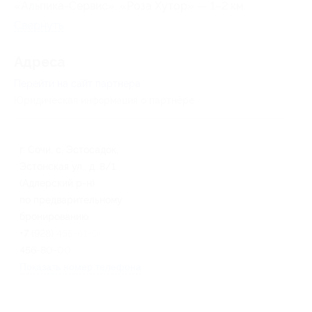
«Альпика-Сервис», «Роза Хутор» —
1–2 км.
Свернуть
Адресa
Перейти на сайт партнера
Юридическая информация о партнёре
г. Сочи, с. Эстосадок,
Эстонская ул., д. 8/1
(Адлерский р-н)
по предварительному
бронированию
+7 (928) 455-81-00, +7 (928)
456-80-00
Показать номер телефона