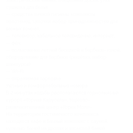
электрический чайник, гладильная доска, утюг,
сушилка для белья;
— средства личной гигиены: комплекты
полотенец, тапочки, набор принадлежностей для
ванных комнат;
— телевизор, кабельное телевидение, интернет;
— фен;
— пользование летней беседкой и барбекю-зоной,
оборудование для барбекю (решётка, набор
шампуров);
— Wi-Fi;
— охраняемая парковка.
Уютные и комфортабельные номера.
В 2 минутах ходьбы располагаются горнолыжный
курорт «Горная Карусель», торгово-
развлекательный центр «Горки Молл».
На территории гостиничного комплекса
находится кафе и банный комплекс с сауной,
купелью, баней на дровах и японской баней