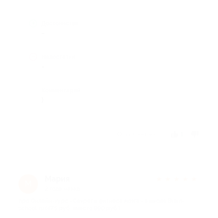
Достоинства
-
Недостатки
-
Комментарий
)
Отзыв полезен?
1
Мария
★
★
★
★
★
М
2 года назад
про Онлайн-курс «Секреты фитнеса мозга» в школе Brain-
school.ru (475 руб. вместо 990 руб.)