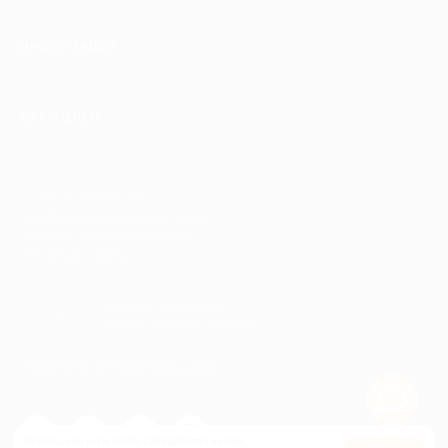
ИНФОРМАЦИЯ
ПАРТНЕРАМ
© 2010-2026 BIGLION
Обработка персональных данных
Пользовательское соглашение
Публичная оферта
Гарантия, поддержка
24 часа и возврат средств
Перейти на полную версию сайта
Используем куки, чтобы сайт работал лучше.