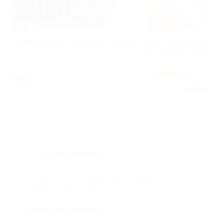
–50%
–95%
Составление 
жде
Курс по разработке приложений
ведического 
от Learncours со скидкой
РФ
РФ
но 13
5.0
4.7
(5)
Куплено 4
от 345 руб.
990 руб.
19 800 руб.
Что такое Биглион?
Biglion это про специальные акции, по условиям
которых вы можете приобрести купон со
скидкой от 50 до 90%
Откуда такие скидки?