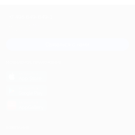
+7 495 649-649-1
Для звонка из Москвы
и регионов России
Связаться с нами
МОБИЛЬНОЕ ПРИЛОЖЕНИЕ
загрузить в
App Store
загрузить в
Google Play
загрузить в
AppGallery
КОМПАНИЯ