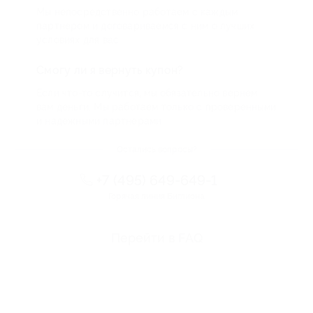
Мы непосредственно работаем с каждым
партнером и договариваемся с ним о лучших
условиях для вас
Смогу ли я вернуть купон?
Если что-то случится, мы обязательно вернем
вам деньги. Мы работаем только с проверенными
и надежными партнерами
Остались вопросы?
+7 (495) 649-649-1
Горячая линия Биглиона
Перейти в FAQ