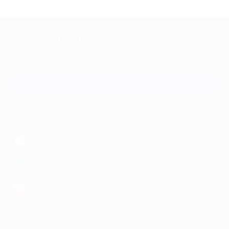
+7 495 649-649-1
Для звонка из Москвы
и регионов России
Связаться с нами
МОБИЛЬНОЕ ПРИЛОЖЕНИЕ
загрузить в
App Store
загрузить в
Google Play
загрузить в
AppGallery
КОМПАНИЯ