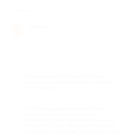
Полезные
Дмитрий К.
★
★
★
★
★
Д
4 года назад
про Проживание в течение 2 дней/1 ночи для двоих в
двухместном номере категории Double/Twin в будние дни с
завтраком в отеле «Лесная сказка» (1610 руб. вместо 2300
руб.)
Достоинства
Наличие акции Биглиона. За полную
стоимость легче и дешевле в городе
снять жильё.
Недостатки
Поскольку администраторы очень
отзывчивые, любой недостаток
решается тут же... Например, комары?
Пожалуйста, вот вам фумигатор и пару
таблеток... Хотите чаю? Пожалуйста, вот