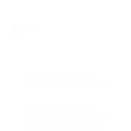
Отзыв полезен?
Юлия З.
★
★
★
★
★
Ю
4 года назад
про Проживание в течение 2 дней/1 ночи для двоих в
двухместном номере категории Double/Twin в будние дни с
завтраком в отеле «Лесная сказка» (1610 руб. вместо 2300
руб.)
Достоинства
Природная красота, прекрасное
местоположение, отзывчивый персонал
на рецепшен, неплохие завтраки
Недостатки
Старенькие номера, отключили
электричество, из-за этого не было
воды, не успели нормально помыться. За
рулоном туалетной бумаги и зубным
набором приходилось спускаться к