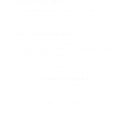
Откуда такие скидки?
Мы непосредственно работаем с каждым
партнером и договариваемся с ним о лучших
условиях для вас
Смогу ли я вернуть купон?
Если что-то случится, мы обязательно вернем
вам деньги. Мы работаем только с проверенными
и надежными партнерами
Остались вопросы?
+7 (495) 649-649-1
Горячая линия Биглиона
Перейти в FAQ