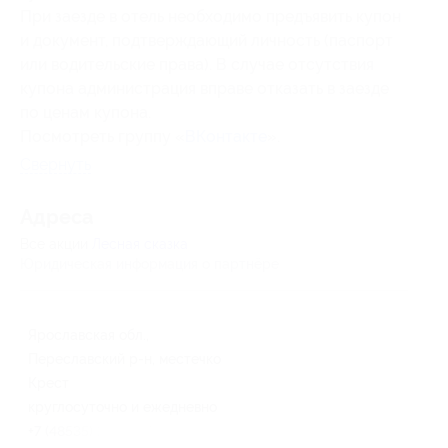
При заезде в отель необходимо предъявить купон
и документ, подтверждающий личность (паспорт
или водительские права). В случае отсутствия
купона администрация вправе отказать в заезде
по ценам купона.
Посмотреть группу «
ВКонтакте
».
Свернуть
Адресa
Все акции
Лесная сказка
Юридическая информация о партнёре
Ярославская обл.,
Переславский р-н, местечко
Крест
круглосуточно и ежедневно
+7 (48535) 2-32-07