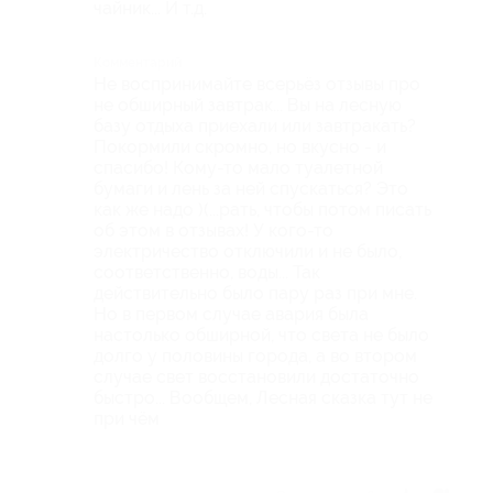
чайник... И т.д.
Комментарий
Не воспринимайте всерьёз отзывы про
не обширный завтрак... Вы на лесную
базу отдыха приехали или завтракать?
Покормили скромно, но вкусно - и
спасибо! Кому-то мало туалетной
бумаги и лень за ней спускаться? Это
как же надо )(...рать, чтобы потом писать
об этом в отзывах! У кого-то
электричество отключили и не было,
соответственно, воды... Так
действительно было пару раз при мне.
Но в первом случае авария была
настолько обширной, что света не было
долго у половины города, а во втором
случае свет восстановили достаточно
быстро... Вообщем, Лесная сказка тут не
при чём