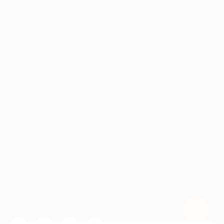
ИНФОРМАЦИЯ
ПАРТНЕРАМ
© 2010-2026 BIGLION
Обработка персональных данных
Пользовательское соглашение
Публичная оферта
Гарантия, поддержка
24 часа и возврат средств
Перейти на полную версию сайта