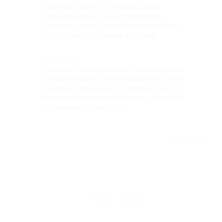
администратору. На завтраках
официанты не очень торопились
убирать столы. Ресторан при отеле
дороговат и не очень вкусный.
Комментарий
Так как в Переяславле- Залесском не
очень много есть что поделать, отель,
конечно спасение. В городе купили
вкусняшки, сели на причале у озера и
любовались красотой.
Отзыв полезен?
2
Ещё
отзывы