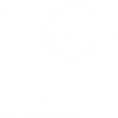
5
А
Поде
ия
ии
Адреса
Отзывы
распечатанном, так и в электронном виде.