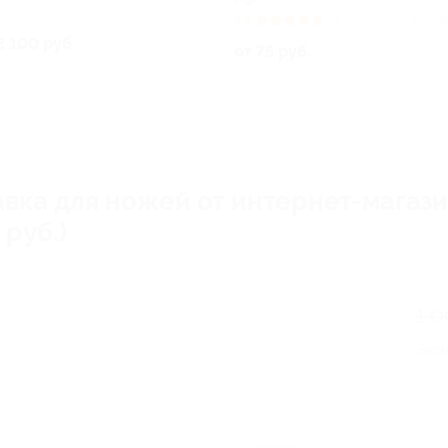
РФ
4.8
(3)
Купле
2 100 руб.
от 75 руб.
авка для ножей от интернет-мага
 руб.)
1 0
Эко