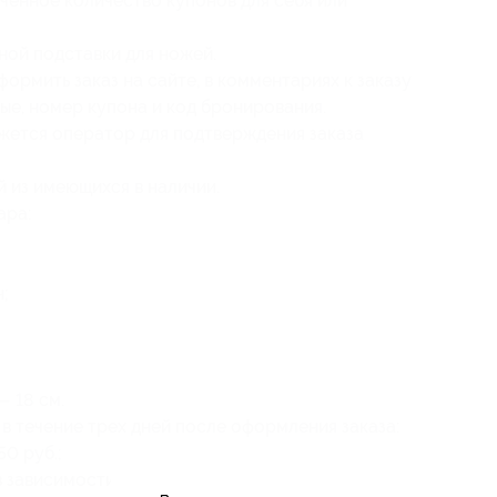
ченное количество купонов для себя или
ной подставки для ножей.
ормить заказ на сайте, в комментариях к заказу
ые, номер купона и код бронирования.
жется оператор для подтверждения заказа
 из имеющихся в наличии.
ара:
;
— 18 см.
в течение трех дней после оформления заказа:
0 руб.;
в зависимости от удаленности от МКАД);