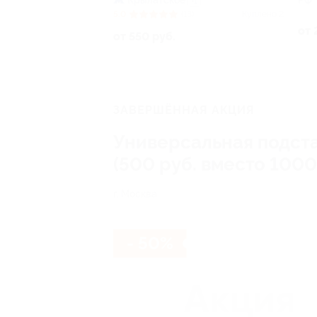
Крылатское
РФ
+1
5.0
(13)
Куплено 2
от 
от 550 руб.
ЗАВЕРШЁННАЯ АКЦИЯ
Универсальная подст
(500 руб. вместо 1000
г. Москва
- 50%