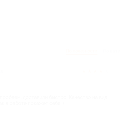
По полезности
По дате
★
★
★
★
★
ад
роблем, доставили быстро. Качество на вид
к в работе покажет себя :)