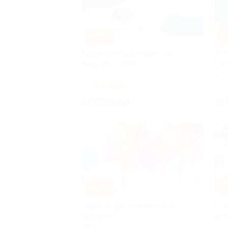
–65%
–
Анатомический матрас или
Изг
подушка Askona
сте
РФ
5.0
(3)
Куплено 4
5.0
от 1 225 руб.
от 
–50%
–
Шары, цифры или ромашки
Сер
из шаров
руч