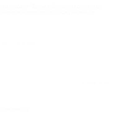
гие говорят: "Зачем тебе такое количество
 жизни все пригодиться, если не мне, то
тзыв полезен для вас?
★
★
★
★
★
 самовывоза