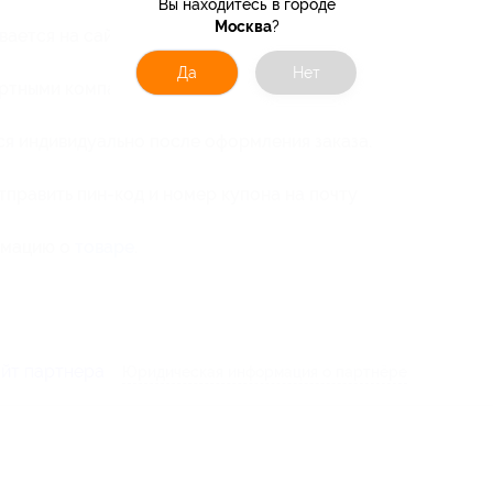
Вы находитесь в городе
Москва
?
вается на сайте после оформления заказа.
Да
Нет
ртными компаниями DPD, SPSR Express, ФГУП
я индивидуально после оформления заказа.
править пин-код и номер купона на почту
рмацию о
товаре
.
айт партнера
Юридическая информация о партнёре