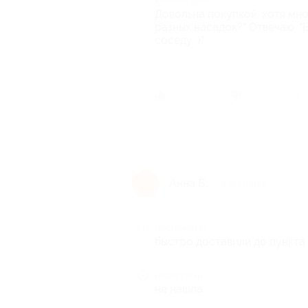
Комментарий
Довольна покупкой, хотя мно
разных насадок?" Отвечаю :"В
соседу :)"
Был ли о
Анна Б.
А
9 лет назад
Достоинства
быстро доставили до пункта
Недостатки
не нашла