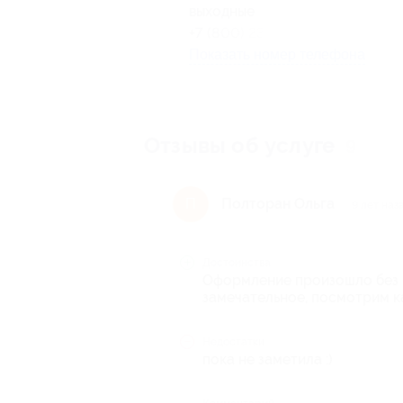
выходные
+7 (800) 234-56-12
Показать номер телефона
Отзывы об услуге
9
Полторан Ольга
П
9 лет наз
Достоинства
Оформление произошло без п
замечательное, посмотрим ка
Недостатки
пока не заметила :)