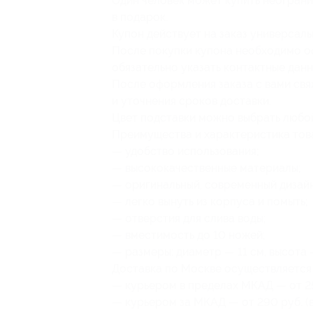
Один человек может купить неограни
в подарок.
Купон действует на заказ универсаль
После покупки купона необходимо оф
обязательно указать контактные данн
После оформления заказа с вами свя
и уточнения сроков доставки.
Цвет подставки можно выбрать любой
Преимущества и характеристика тов
— удобство использования;
— высококачественные материалы;
— оригинальный, современный дизайн
— легко вынуть из корпуса и помыть;
— отверстия для слива воды;
— вместимость до 10 ножей;
— размеры: диаметр — 11 см, высота 
Доставка по Москве осуществляется 
— курьером в пределах МКАД — от 25
— курьером за МКАД — от 290 руб. (