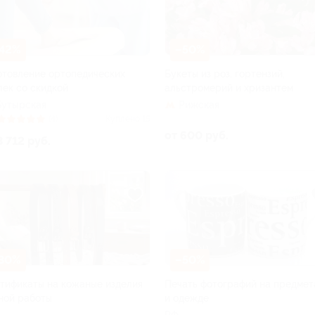
42%
–50%
отовление ортопедических
Букеты из роз, гортензий,
лек со скидкой
альстромерий и хризантем
Бутырская
Рижская
(4)
Куплено 15
от 600 руб.
3 712 руб.
30%
–50%
тификаты на кожаные изделия
Печать фотографий на предмет
ной работы
и одежде