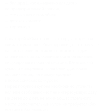
— бильярд (1 час ежедневно для двоих
по предварительной записи);
— стоянка для автомобиля;
— детская комната;
— терренкур.
Санаторий «Юматово» — это круглогодичная
климатокумысолечебная здравница, которая уже
на протяжении многих лет помогает людям
справиться с заболеваниями органов дыхания,
пищеварения и нервной системы. Юматовский
кумыс и минеральная вода были удостоены
высоких наград на международных
и всероссийских конкурсах.
Перед покупкой купона необходимо уточнять
наличие свободных мест на интересующую дату.
На детей до 2 лет, не занимающих отдельного
места, дополнительный купон не требуется (без
питания и без лечения).