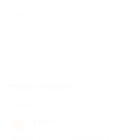
Отзывы об услуге
13
Полезные
Альфирт Х.
★
★
★
★
★
А
7 лет назад
про 12 суток отдыха для одного с лечебно-оздоровительной