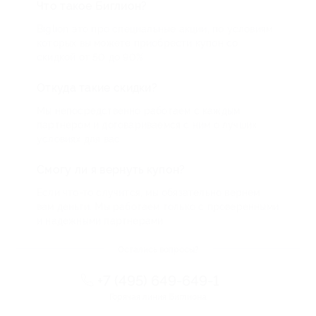
Что такое Биглион?
Biglion это про специальные акции, по условиям
которых вы можете приобрести купон со
скидкой от 50 до 90%
Откуда такие скидки?
Мы непосредственно работаем с каждым
партнером и договариваемся с ним о лучших
условиях для вас
Смогу ли я вернуть купон?
Если что-то случится, мы обязательно вернем
вам деньги. Мы работаем только с проверенными
и надежными партнерами
Остались вопросы?
+7 (495) 649-649-1
Горячая линия Биглиона