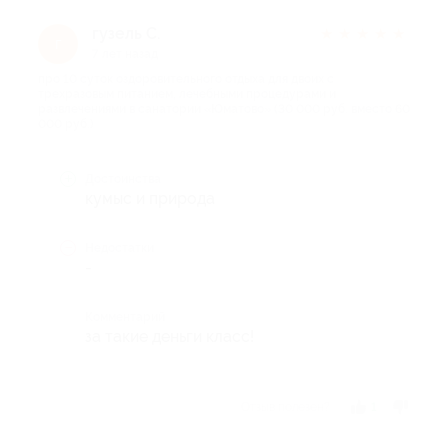
гузель С.
★
★
★
★
★
г
7 лет назад
про 10 суток оздоровительного отдыха для двоих с
трехразовым питанием, лечебными процедурами и
развлечениями в санатории «Юматово» (30 000 руб. вместо 60
000 руб.)
Достоинства
кумыс и природа
Недостатки
-
Комментарий
за такие деньги класс!
Отзыв полезен?
1