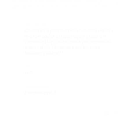
программой «Ты не одинок», трехразовым питанием и
развлечениями в санатории «Юматово» (24 000 руб. вместо 48
000 руб.)
Достоинства
Санаторий расположен в экологически
чистом районе,территория убрана и
ухожена.Персонал очень расторопный
и вежливый. Лечение и питание на
высшем уровне.!
Недостатки
нет
Комментарий
Рекомендую!!!
Отзыв полезен?