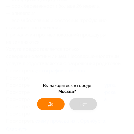
— срок беременности больше 26 недель;
— эпилепсия;
— все заболевания и состояния, требующие
стационарного лечения.
При наличии противопоказаний процедуры
не заменяются.
Услуга предоставляется только
совершеннолетним лицам. Несовершеннолетним
услуга предоставляется с разрешения родителей.
Посмотреть
фотографии номеров
.
Посмотреть
схему проезда из г. Уфы
.
Посмотреть
схему проезда из г. Екатеринбурга
.
Вы находитесь в городе
Москва
?
Посмотреть
схему проезда из г. Магнитогорска
.
Посмотреть
схему проезда из г. Челябинска
.
Да
Нет
Посмотреть
схему проезда из г. Казани
.
Посмотреть
схему проезда из г. Самары
.
Посмотреть
схему проезда из г. Оренбурга
.
Свернуть