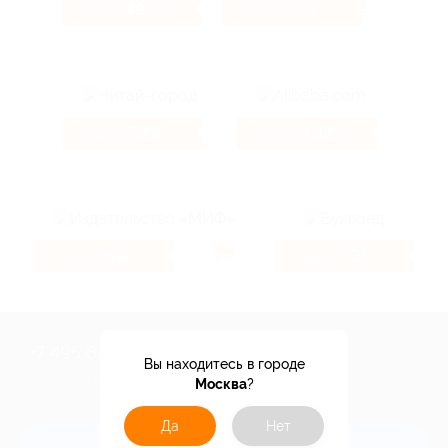
49.84%
14%
Кэшбэк
Кэшбэк
7.2%
4.32%
Кэшбэк
Кэшбэк
16%
7.2%
Кэшбэк
Кэшбэк
+7 495 649-649-1
Вы находитесь в городе
Для звонка из Москвы
Москва
?
и регионов России
Да
Нет
Связаться с нами