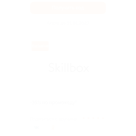
Получить код
Акция до 01.01.2027
Exclusive
-35% по промокоду!
★
★
★
★
★
Поделиться с друзьями