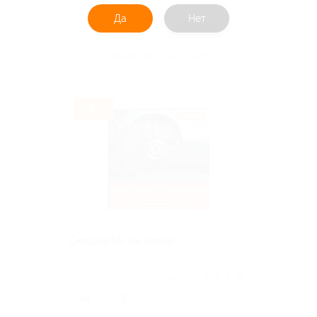
Да
Получить код
Нет
Акция до 31.12.2026
-5%
Скидка 5% на заказ!
★
★
★
★
★
Поделиться с друзьями