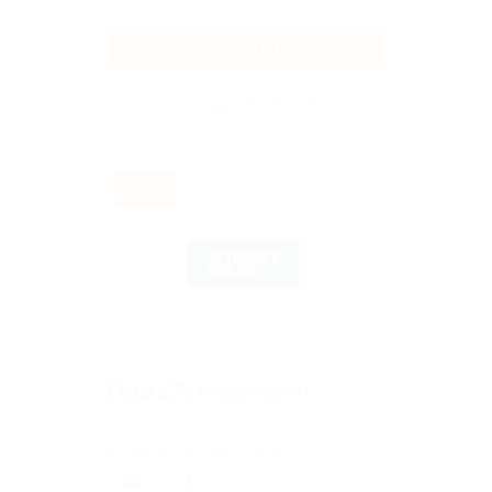
Получить код
Акция до 31.12.2026
-7%
Скидка 7% на фулпрайс!
★
★
★
★
★
Поделиться с друзьями