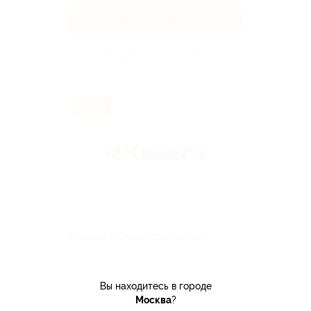
Получить код
Акция до 31.12.2026
-3%
Скидка 3% на любой заказ!
★
★
★
★
★
Поделиться с друзьями
Вы находитесь в городе
Москва
?