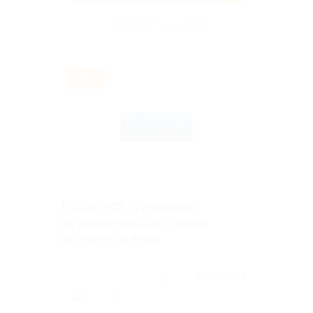
Акция до 31.12.2026
-30%
Кэшбэк 30% «Пультиков»
на первую покупку суммой
от 30 000 рублей!
★
★
★
★
★
Поделиться с друзьями