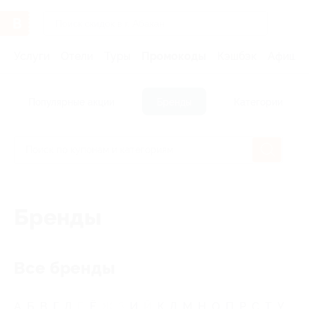
Услуги
Отели
Туры
Промокоды
Кэшбэк
Афиша 
Популярные акции
Бренды
Категории
Бренды
Все бренды
А
Б
В
Г
Д
Е
Ё
Ж
З
И
Й
К
Л
М
Н
О
П
Р
С
Т
У