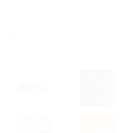
Ф
Х
Ц
Ч
Ш
Щ
Ъ
Ы
Ь
Э
Ю
Я
#
A
B
C
D
E
F
G
H
I
J
K
L
M
N
O
P
Q
R
S
T
U
V
W
X
Y
Z