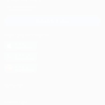
Для звонка из Москвы
и регионов России
Связаться с нами
МОБИЛЬНОЕ ПРИЛОЖЕНИЕ
загрузить в
App Store
загрузить в
Google Play
загрузить в
AppGallery
КОМПАНИЯ
ИНФОРМАЦИЯ