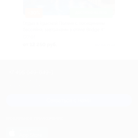
–30%
ДОСТУПНО НА ЛЕТО
Отдых в Красной Поляне с посещением
бассейна, завтраками в отеле Bridge 4*
СОЧИ
от 12 250 руб.
Куплено 24
+7 495 649-649-1
Для звонка из Москвы
и регионов России
Связаться с нами
МОБИЛЬНОЕ ПРИЛОЖЕНИЕ
загрузить в
App Store