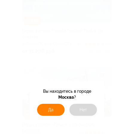
–30%
Отдых в отеле Foresta Festival Park 4* со
скидкой
МОСКОВСКАЯ ОБЛАСТЬ
4.7
(26)
от 31 200 руб.
Куплено 1 082
Вы находитесь в городе
Москва
?
Да
Нет
–30%
Отдых в отеле «Лачи 4*» со скидкой
МОСКВА
4.3
(31)