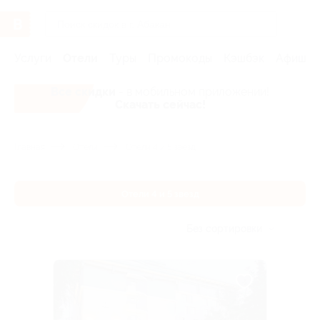
Услуги
Отели
Туры
Промокоды
Кэшбэк
Афиша 
Все скидки
- в мобильном приложении!
Скачать сейчас!
Главная
Отели
Отели 4 и 5 звезд
Отели 4 и 5 звезд
Без сортировки