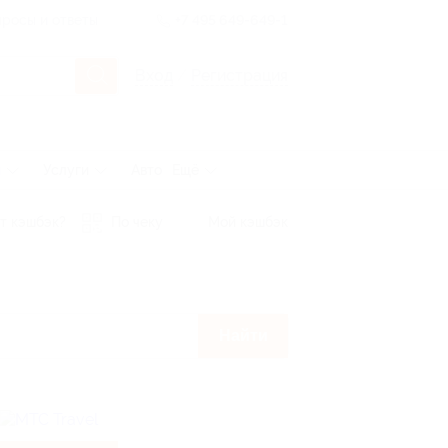
росы и ответы
+7 495 649-649-1
Вход
/
Регистрация
ы
Услуги
Авто
Ещё
т кэшбэк?
По чеку
Мой кэшбэк
Найти