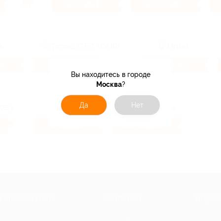
20 ₽
0.26%
Кэшбэк
Кэшбэк
4%
6.4%
4.8%
Кэшбэк
Кэшбэк
Вы находитесь в городе
Москва
?
Да
Нет
2.8%
3.2%
Кэшбэк
Кэшбэк
Е ПРИЛОЖЕНИЕ
КОМПАНИЯ
ИНФОР