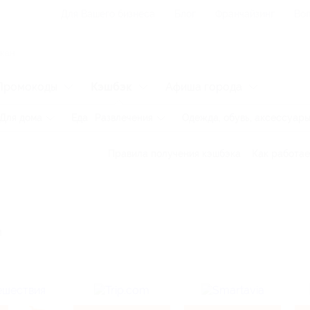
Для Вашего бизнеса
Блог
Франчайзинг
Воп
Промокоды
Кэшбэк
Афиша города
Для дома
Еда
Развлечения
Одежда, обувь, аксессуар
Правила получения кэшбэка
Как работае