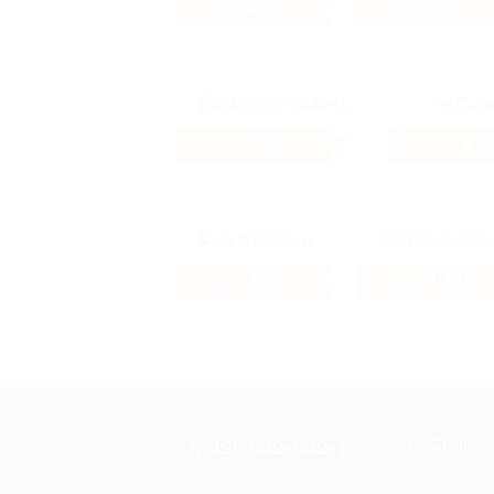
4.8%
3.7%
Кэшбэк
Кэшбэк
6.15%
4.6
Кэшбэк
Кэшбэк
24.23%
1.28%
Кэшбэк
Кэшбэк
+7 495 649-649-1
МОБИЛЬНО
Для звонка из Москвы