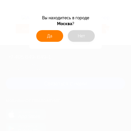
Вы находитесь в городе
Москва
?
4.32%
5.6%
Кэшбэк
Кэшбэк
Да
Нет
+7 495 649-649-1
Для звонка из Москвы
и регионов России
Связаться с нами
МОБИЛЬНОЕ ПРИЛОЖЕНИЕ
загрузить в
App Store
загрузить в
Google Play