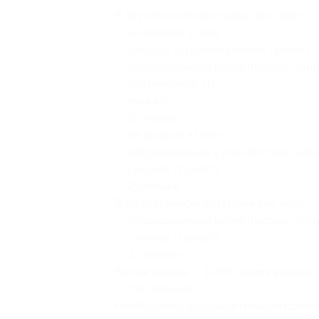
В двухэтажном коттедже вас ждет:
— на первом этаже:
— санузел (душевая кабина, туалет);
— оборудованная кухня (посуда, чайн
— спутниковое ТВ;
— мангал;
— 2 спальни;
— на втором этаже:
— оборудованная кухня (посуда, чайн
— санузел (туалет);
— 2 спальни.
В одноэтажном коттедже вас ждет:
— оборудованная кухня (посуда, чайн
— санузел (туалет);
— 2 спальни.
Время заезда — 12:00, время выезда
согласовании).
Необходимо предварительное брони