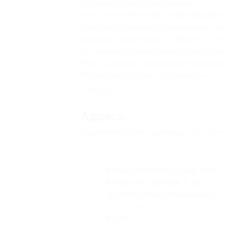
купона и кода бронирования.
Если участники акции забронировали 
и не предупредили об изменении свои
администрация базы оставляет за со
со скидкой, купон считается использ
При посещении необходимо предъяви
Посмотреть группу «
ВКонтакте
».
Свернуть
Адресa
Перейти на сайт партнера
Юридичес
Каракулинский р-н, дер. Усть-
Бельск, ул. Луговая, д. 16
круглосуточно и ежедневно
+7 (912) 877-92-34, +7 (3412) 47
99-94