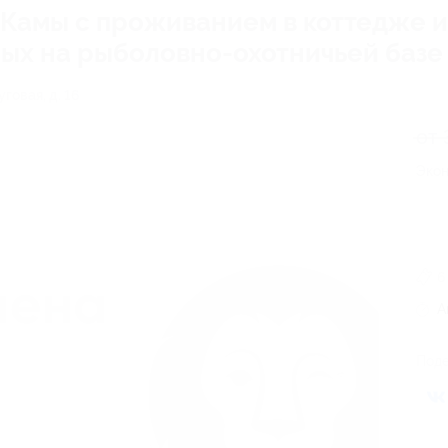
 Камы с проживанием в коттедже и
ых на рыболовно-охотничьей базе
говая, д. 16
от 
Экон
6
А
Поде