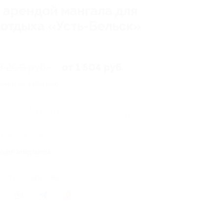
 арендой мангала для
 отдыха «Усть-Бельск»
3 200 руб.
от 1 504 руб.
омия от 1 696 руб.
Купить
18
 купонов куплено
кция завершена
литься с друзьями