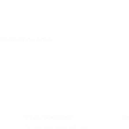
в после покупки купона.
Откуда такие скидки?
См
по
Мы непосредственно работаем с
Есл