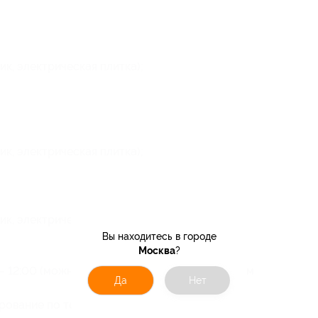
ик, электрическая плитка);
ик, электрическая плитка);
ик, электрическая плитка);
Вы находитесь в городе
Москва
?
 — 12:00 (можно изменить при предварительном
Да
Нет
рование по телефону с сообщением номера