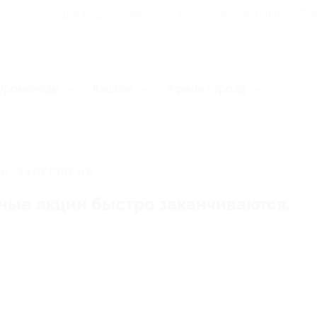
Для Вашего бизнеса
Блог
Франчайзинг
Воп
Промокоды
Кэшбэк
Афиша города
И, ЗАВЕРШЕНА.
ные акции быстро заканчиваются.