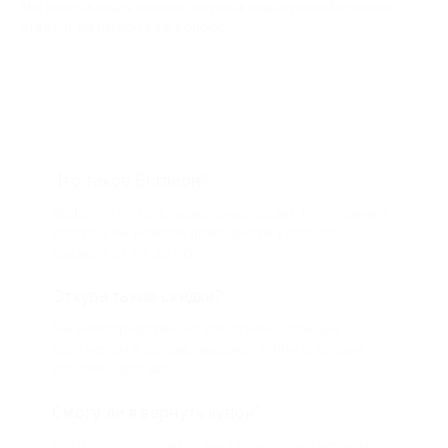
Мы всегда рады помочь: служба поддержки Биглиона
ответит на любой ваш вопрос
Что такое Биглион?
Biglion это про специальные акции, по условиям
которых вы можете приобрести купон со
скидкой от 50 до 90%
Откуда такие скидки?
Мы непосредственно работаем с каждым
партнером и договариваемся с ним о лучших
условиях для вас
Смогу ли я вернуть купон?
Если что-то случится, мы обязательно вернем