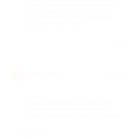
конечно, были сомнения, но на своем
опыте убедилась, что все хорошо
организованно и главное, безопасно.
Буду ждать новых туров.
Отзыв полезен?
валентина к.
★
★
★
★
★
в
9 лет назад
Достоинства
Очень ответственные организаторы.
Поездка превзошла все ожидания.
Ездили с дочерью в Париж, Диснейленд.
Недостатки
нет