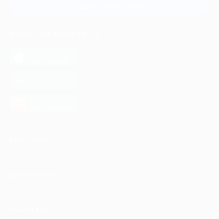
Связаться с нами
МОБИЛЬНОЕ ПРИЛОЖЕНИЕ
загрузить в
App Store
загрузить в
Google Play
загрузить в
AppGallery
КОМПАНИЯ
ИНФОРМАЦИЯ
ПАРТНЕРАМ