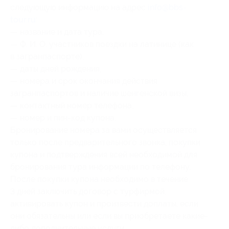
следующую информацию на адрес
info@bbs-
tour.ru
:
— название и дата тура,
— Ф. И. О. участников поездки на латинице (как
в загранпаспорте),
— даты дней рождения,
— номера и срок окончания действия
загранпаспортов и наличие шенгенской визы;
— контактный номер телефона,
— номер и пин-код купона.
Бронирование номера за вами осуществляется
только после предварительного звонка, покупки
купона и подтверждения всей необходимой для
бронирования тура информации по телефону.
После покупки купона необходимо в течение
3 дней заключить договор с турфирмой,
активировать купон и произвести доплаты, если
они обязательны или если вы приобретаете какие-
либо дополнительные услуги.