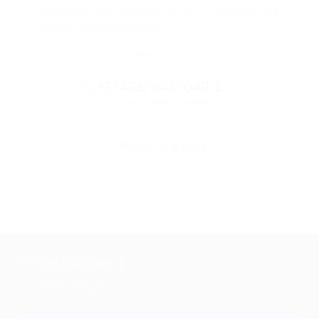
вам деньги. Мы работаем только с проверенными
и надежными партнерами
Остались вопросы?
+7 (495) 649-649-1
Горячая линия Биглиона
Перейти в FAQ
+7 495 649-649-1
Для звонка из Москвы
и регионов России