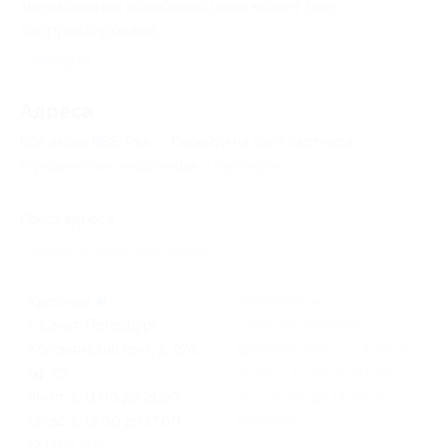
значительных колебаний цена может быть
скорректирована.
Свернуть
Адресa
Все акции
BBS Tour
Перейти на сайт партнера
Юридическая информация о партнёре
Поиск адреса
Удельная
Таганская
г. Санкт-Петербург,
г. Москва, Большой
Коломяжский пр-т, д. 27а,
Дровяной пер., д. 13, оф. 21
оф. 23
пн-пт: с 11:00 до 20:00,
пн-пт: с 11:00 до 21:00,
сб: с 12:00 до 17:00, вс:
сб-вс: с 12:00 до 17:00
выходной
+7 (812) 308-88-04, +7 (812)
+7 (495) 587-42-02