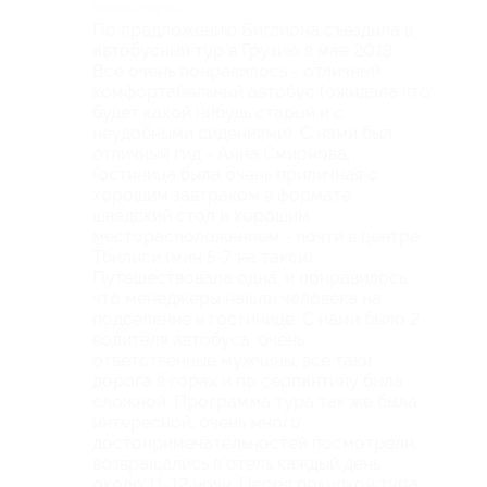
Комментарий
По предложению Биглиона съездила в
автобусный тур в Грузию в мае 2018.
Все очень понравилось - отличный
комфортабельный автобус (ожидала что
будет какой нибудь старый и с
неудобными сидениями), С нами был
отличный гид - Анна Смирнова,
Гостиница была очень приличная с
хорошим завтраком в формате
шведский стол и хорошим
месторасположением - почти в центре
Тбилиси (мин 5-7 на такси).
Путешествовала одна, и понравилось,
что менеджеры нашли человека на
подселение в гостинице. С нами было 2
водителя автобуса, очень
ответственные мужчины, все таки
дорога в горах и по серпантину была
сложной. Программа тура так же была
интересной, очень много
достопримечательностей посмотрели,
возвращались в отель каждый день
около 11-12 ночи. Перед покупкой тура,