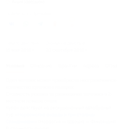
Акция завершена
Поделиться с друзьями
43
Начало действия
Окончание действия
15 мая 2016 г.
20 сентября 2016 г.
Условия
Описание
Гарантии
Адреса
Отзывы
Один человек может приобрести неограниченное
количество купонов в подарок.
Стоимость указана за размещение человека в 2-
местном номере отеля.
Купон действует на экскурсионный автобусный
тур «
Норвежские фьорды и три столицы
Скандинавии
» (Норвегия — Швеция — Финляндия).
В стоимость входит: