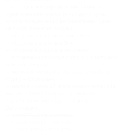
— проезд на комфортабельном автобусе
туристического класса по маршруту тура,
— сопровождение профессиональным гидом
на протяжении всей поездки,
— обзорная экскурсия в Стокгольме,
— обзорная экскурсия в Осло,
— обзорная экскурсия в Хельсинках,
— проживание в г. Осло в отеле 3-4* с завтраком
(или аналогичном),
— место в 4-местной каюте на пароме Grace
(Турку — Стокгольм),
— место в 4-местной каюте на пароме Mariella
или Gabriella (Стокгольм — Хельсинки).
Продолжительность тура — 5 дней.
Даты поездки:
—
с 09.07.2016 по 13.07.2016,
—
с 13.08.2016 по 17.08.2016,
—
с 17.09.2016 по 21.09.2016,