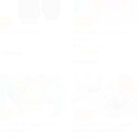
30%
–50%
менный мерч Biglion
Шары, цифры или ромашки
из шаров
Крылатское
+1
5.0
(13)
Купл
3 850 руб.
от 550 руб.
42%
–50%
отовление ортопедических
Букеты из роз, альстромерий,
лек со скидкой
хризантем или гортензий