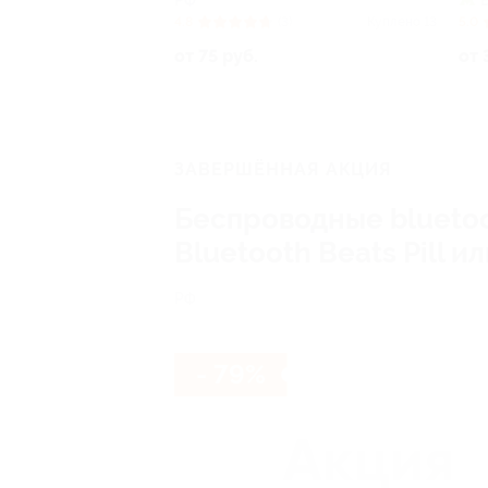
РФ
4.8
(3)
Куплено 13
5.0
от 75 руб.
от 
ЗАВЕРШЁННАЯ АКЦИЯ
Беспроводные bluetoo
Bluetooth Beats Pill и
РФ
- 79%