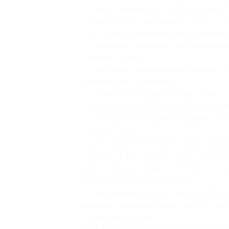
— офис курьерской службы по адресу: 
службы D-Way, время работы: пн-пт: 1
— в случае самовывоза необходимо за
— стоимость доставки по Москве сос
службы D-Way;
— доставка товаров в Московскую об
и почтовыми службами;
— стоимость курьерской доставки ог
от транспортной доступности вашег
— доставка почтовыми службами осу
сообщит вам;
— доставка по России осуществляет
стоимость доставки в таком случае 
или службы доставки + 150 руб. к ст
и стоимости товара в заказе;
— при курьерской доставке необход
виде или предварительно выслать ку
sale@sadkotrade.ru
.