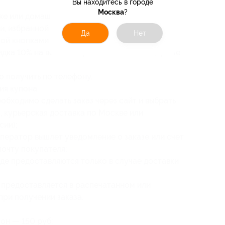
Вы находитесь в городе
Москва
?
ке или домашнему кинотеатру;
, избранной музыки и пр.;
Да
Нет
ой кнопками с колонки.
дка 10% на весь ассортимент магазина (кроме
 получить по телефону.
ия купона:
обходимо сделать заказ через сайт и выбрать
, курьерская доставка по Москве или
сии);
оператор вышлет уведомление о заказе или счет
почту покупателя;
де предоставляются только в случае доставки
 предоставляется в распечатанном или
при получении заказа.
он — 150 руб;