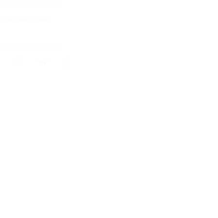
24 купона куплено
кция завершена
литься с друзьями