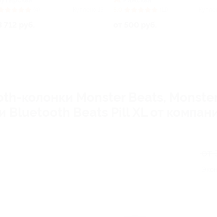
Бутырская
Рижская
(4)
Куплено 15
5.0
(11)
Купле
3 712 руб.
от 500 руб.
th-колонки Monster Beats, Monster
ли Bluetooth Beats Pill XL от комп
от 
Экон