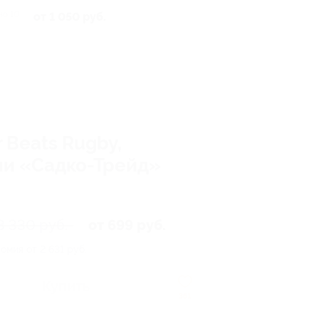
но 10
от 1 050 руб.
 Beats Rugby,
ании «Садко-Трейд»
3 330 руб.
от 699 руб.
омия от 2 631 руб.
Купить
361