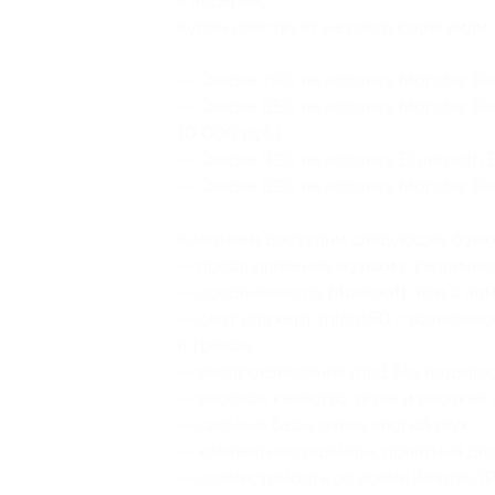
в подарок.
Купон действует на следующие виды 
— Скидка 79% на колонку
Monster Be
— Скидка 85% на колонку
Monster Be
10 000 руб.)
— Скидка 92% на колонку
Bluetooth B
— Скидка 82% на колонку
Monster Bea
Колонкам доступны следующие функ
— прослушивание музыки с различны
— соединение по bluetooth или с по
— слот для карт microSD с возможно
и треков;
— воспроизведение mp3 без подзаряд
— высокое качество звука и высокая
— сильные басы, очень чистый звук;
— компактные размеры, приятный диз
— совместимость со всеми iPhone/iP