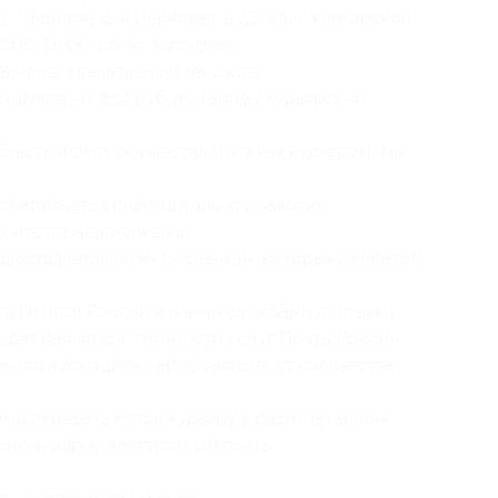
г. Москва, 2-я Парковая, д. 11, офис курьерской
1:00-18:00; сб-вс: выходные;
ранее сделать заказ на сайте;
тавляет от 350 руб. по тарифу курьерской
ласть может осуществляться как курьером, так
оваривается индивидуально и зависит
о месторасположения;
ществляется по их расценкам, которые оператор
ся Почтой России и иными службами доставки,
будет равняться стоимости услуг Почты России
оимости доставки, тариф зависит от количества
имо передать купон курьеру в распечатанном
пон на адрес электронной почты