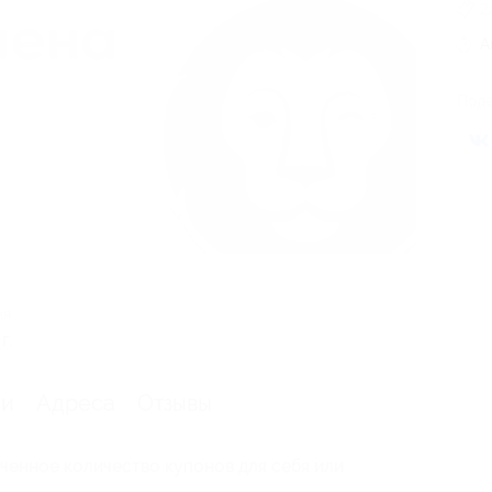
2
А
Поде
ия
г.
ии
Адреса
Отзывы
ченное количество купонов для себя или