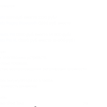
товаров:
ats
(699 руб. вместо 3330 руб.)
ats Rugby Bluetooth
(1500 руб. вместо
eats Pill
(1120 руб. вместо 14 000 руб.)
ts Pill XL
(2880 руб. вместо 16 000 руб.)
ции:
х электронных устройств;
мощью провода;
стью воспроизведения, регулировки громкости
ки аккумулятора до 5 часов;
 громкость динамика;
айн;
ad/iPod Touch и множеством других устройств,