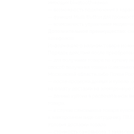
имеющих bluetooth-канал;
— возможность подключения к карао
— функция Multi Button для громкости
— возможность управления медиатек
Дополнительное преимущество:
ски
телефонов).
Информацию о наличии товара можно
Порядок действий после приобретен
— для получения товара по купону не
способ получения товара (самовывоз
Московской области либо Почта Рос
— после проверки данных и купона, 
на оплату доставки на электронную 
— данные купона в распечатанном ви
товара;
— в случае самовывоза товара купон
в электронном виде сотруднику ПВЗ 
Условия доставки товара:
— стоимость самовывоза: 1 заказ/куп