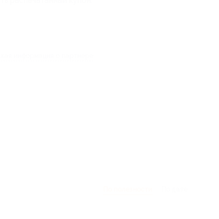
ть распечатанный купон.
кая информация о партнёре
По полезности
По дате