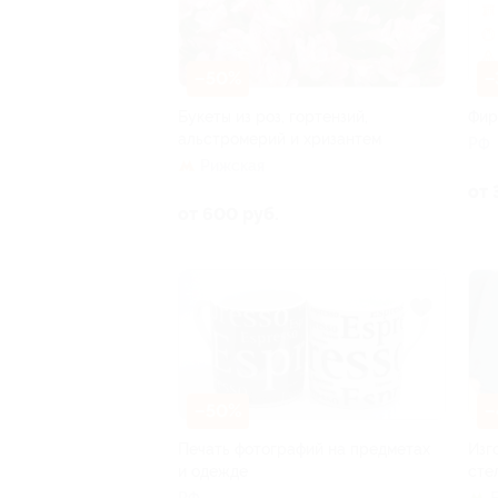
–50%
–
Букеты из роз, гортензий,
Фир
альстромерий и хризантем
РФ
Рижская
от 
от 600 руб.
–50%
–
Печать фотографий на предметах
Изг
и одежде
сте