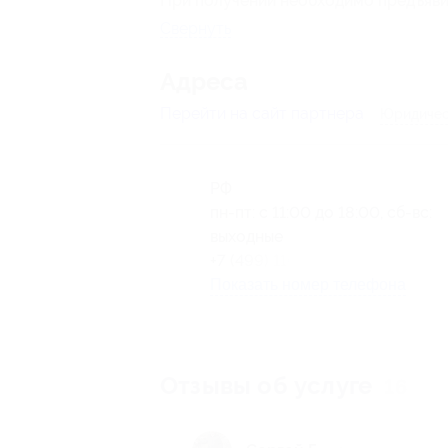
При получении необходимо предъяви
Свернуть
Адресa
Перейти на сайт партнера
Юридичес
РФ
пн-пт: с 11:00 до 18:00, сб-вс:
выходные
+7 (499) 110-53-15
Показать номер телефона
Отзывы об услуге
16