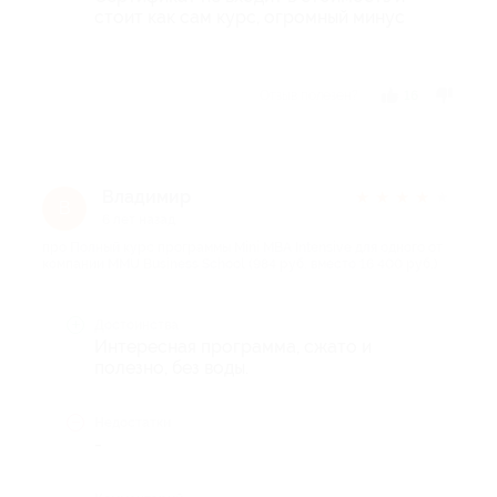
стоит как сам курс, огромный минус
Отзыв полезен?
16
Владимир
★
★
★
★
★
В
6 лет назад
про Полный курс программы Mini MBA Intensive для одного от
компании MMU Business School (984 руб. вместо 16 400 руб.)
Достоинства
Интересная программа, сжато и
полезно, без воды.
Недостатки
-