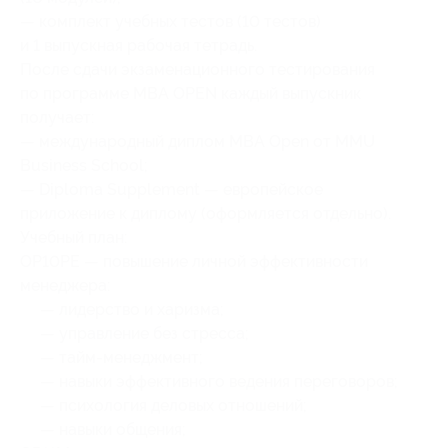
— комплект учебных тестов (10 тестов)
и 1 выпускная рабочая тетрадь.
После сдачи экзаменационного тестирования
по программе MBA OPEN каждый выпускник
получает:
— международный диплом MBA Open от MMU
Business School;
— Diploma Supplement — европейское
приложение к диплому (оформляется отдельно).
Учебный план:
OP10PE — повышение личной эффективности
менеджера:
— лидерство и харизма;
— управление без стресса;
— тайм-менеджмент;
— навыки эффективного ведения переговоров;
— психология деловых отношений;
— навыки общения;