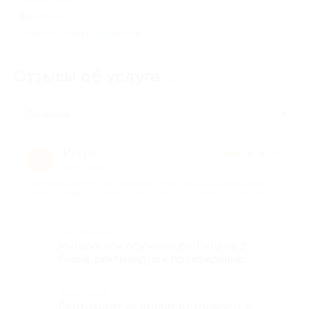
648-51-57
Показать номер телефона
Отзывы об услуге
35
Полезные
Игорь
★
★
★
★
★
И
6 лет назад
про Полный курс программы Mini MBA Intensive для одного от
компании MMU Business School (984 руб. вместо 16 400 руб.)
Достоинства
Интересное обучение разбито на 3
блока, реклмендую к прохождению
Недостатки
Сертификат не входит в стоимость и