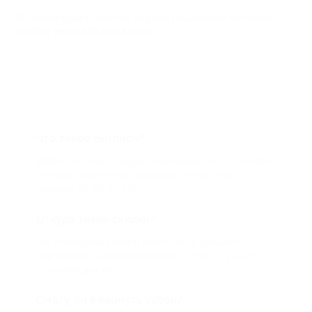
Мы всегда рады помочь: служба поддержки Биглиона
ответит на любой ваш вопрос
Что такое Биглион?
Biglion это про специальные акции, по условиям
которых вы можете приобрести купон со
скидкой от 50 до 90%
Откуда такие скидки?
Мы непосредственно работаем с каждым
партнером и договариваемся с ним о лучших
условиях для вас
Смогу ли я вернуть купон?