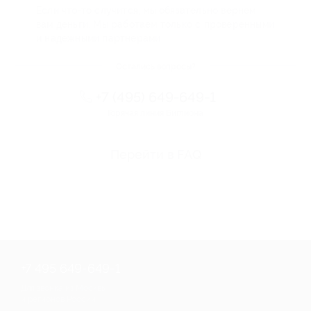
Если что-то случится, мы обязательно вернем
вам деньги. Мы работаем только с проверенными
и надежными партнерами
Остались вопросы?
+7 (495) 649-649-1
Горячая линия Биглиона
Перейти в FAQ
+7 495 649-649-1
Для звонка из Москвы
и регионов России