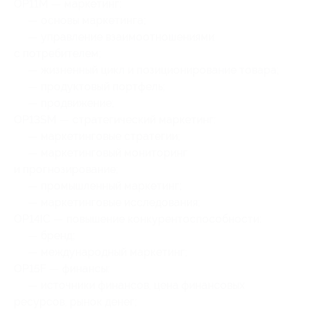
OP11M — маркетинг:
— основы маркетинга;
— управление взаимоотношениями
с потребителем;
— жизненный цикл и позиционирование товара;
— продуктовый портфель;
— продвижение;
OP13SM — стратегический маркетинг:
— маркетинговые стратегии;
— маркетинговый мониторинг
и прогнозирование;
— промышленный маркетинг;
— маркетинговые исследования;
OP14IC — повышение конкурентоспособности:
— бренд;
— международный маркетинг;
OP15F — финансы:
— источники финансов, цена финансовых
ресурсов, рынок денег;