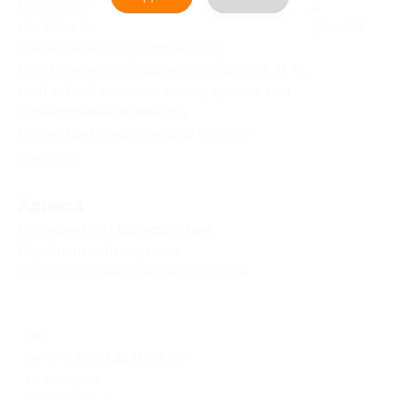
Обязательна предварительная запись перед
началом занятий по телефону или по электронной
почте
bsminimba@gmail.com
.
При записи необходимо сообщить: Ф. И. О.,
контактный телефон, номер купона, код
бронирования и пин-код.
Посмотреть
информацию
о курсе.
Свернуть
Адресa
Все акции
MMU Business School
Перейти на сайт партнера
Юридическая информация о партнёре
РФ
пн-пт: с 10:00 до 17:00, сб-
вс: выходные
+7 (499) 348-18-04, +7 (495)