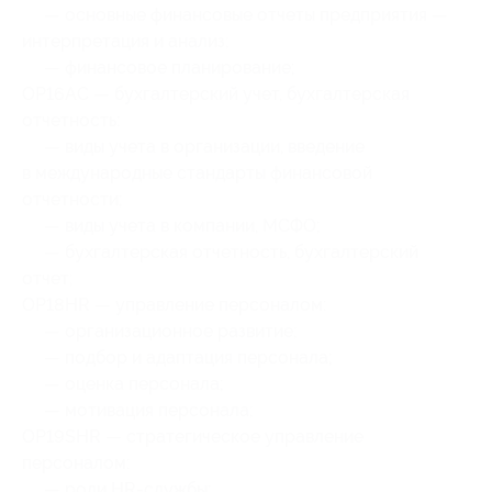
— основные финансовые отчеты предприятия —
интерпретация и анализ;
— финансовое планирование;
OP16AC — бухгалтерский учет, бухгалтерская
отчетность:
— виды учета в организации, введение
в международные стандарты финансовой
отчетности;
— виды учета в компании, МСФО;
— бухгалтерская отчетность, бухгалтерский
отчет;
OP18HR — управление персоналом:
— организационное развитие;
— подбор и адаптация персонала;
— оценка персонала;
— мотивация персонала;
OP19SHR — стратегическое управление
персоналом:
— роли HR-службы;