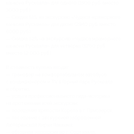
каньона Рускеала» для одного (1500 руб. вместо
3000 руб.)
— Скидка 51% на экскурсию «Чудеса мраморного
каньона Рускеала» для двоих (2940 руб. вместо
6000 руб.)
— Скидка 52% на экскурсию «Чудеса мраморного
каньона Рускеала» для четверых (5760 руб.
вместо 12 000 руб.)
В стоимость купона входит:
— трансфер на комфортабельном автобусе
с кондиционером и TV в Горный парк Рускеала
и обратно;
— услуги профессионального гида-историка
на протяжении всей экскурсии;
— посещение крепости Корела в г. Приозерск;
— посещение с экскурсией заброшенной
Лютеранской Кирхи Яаккима;
— обзорная экскурсия по г. Сортавала;