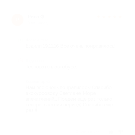
Рина Ф.
★
★
★
★
★
Р
9 лет назад
Достоинства
Ездили 19.11.16 Все очень понравилось!
Недостатки
Тесновато в автобусе.
Комментарий
Нам все очень понравилось! Спасибо,
экскурсоводу Светлане. Море
впечатлений... Поедем еще раз только
теперь в летний период) Спасибо еще
раз!!!
Отзыв полезен?