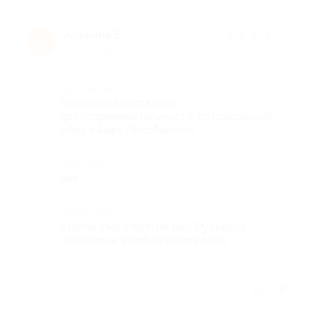
Альбина Е.
★
★
★
★
★
А
9 лет назад
Достоинства
посетили все главные
достопримечательности, потрясающий
обед в кафе Аркобалено!
Недостатки
нет
Комментарий
ездила уже в третий раз! Рускеала
прекрасна в любое время года.
Отзыв полезен?