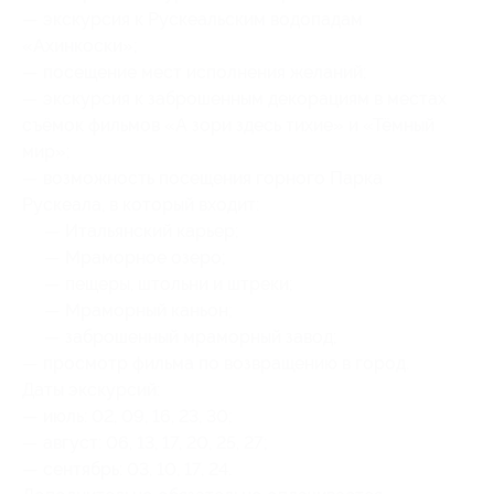
— экскурсия к Рускеальским водопадам
«Ахинкоски»;
— посещение мест исполнения желаний;
— экскурсия к заброшенным декорациям в местах
съёмок фильмов «А зори здесь тихие» и «Тёмный
мир»;
— возможность посещения горного Парка
Рускеала, в который входит:
— Итальянский карьер;
— Мраморное озеро;
— пещеры, штольни и штреки;
— Мраморный каньон;
— заброшенный мраморный завод;
— просмотр фильма по возвращению в город.
Даты экскурсий:
— июль: 02, 09, 16, 23, 30;
— август: 06, 13, 17, 20, 25, 27;
— сентябрь: 03, 10, 17, 24.