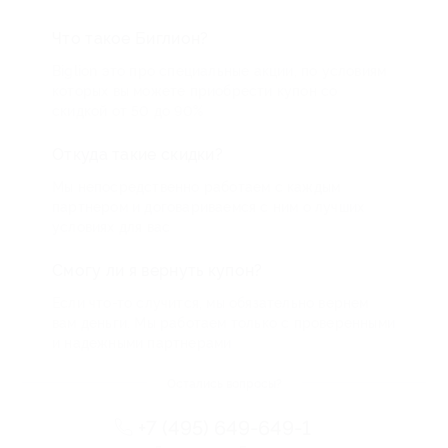
Что такое Биглион?
Biglion это про специальные акции, по условиям
которых вы можете приобрести купон со
скидкой от 50 до 90%
Откуда такие скидки?
Мы непосредственно работаем с каждым
партнером и договариваемся с ним о лучших
условиях для вас
Смогу ли я вернуть купон?
Если что-то случится, мы обязательно вернем
вам деньги. Мы работаем только с проверенными
и надежными партнерами
Остались вопросы?
+7 (495) 649-649-1