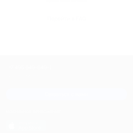
Горячая линия Биглиона
Перейти в FAQ
+7 495 649-649-1
Для звонка из Москвы
и регионов России
Связаться с нами
МОБИЛЬНОЕ ПРИЛОЖЕНИЕ
загрузить в
App Store