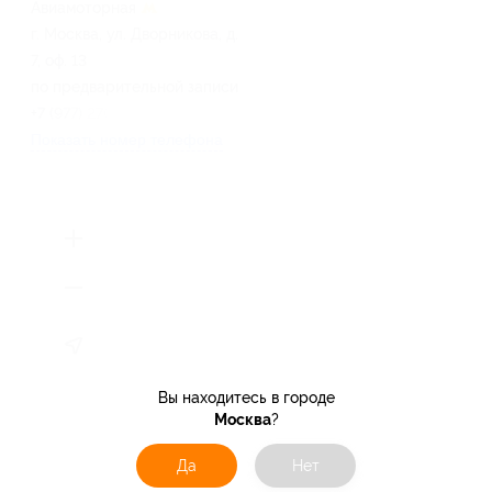
Авиамоторная
г. Москва, ул. Дворникова, д.
7, оф. 13
по предварительной записи
+7 (977) 270-49-86
Показать номер телефона
Вы находитесь в городе
Москва
?
Да
Нет