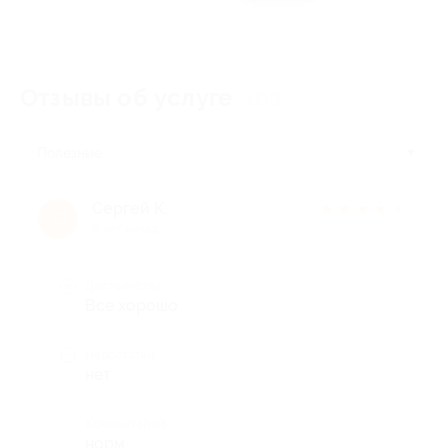
Отзывы об услуге
109
Полезные
Сергей К.
★
★
★
★
★
С
9 лет назад
Достоинства
Все хорошо
Недостатки
нет
Комментарий
норм