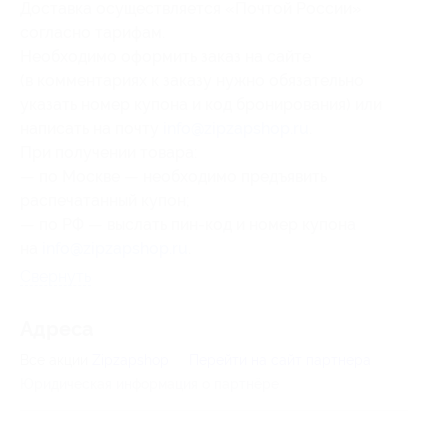
Доставка осуществляется «Почтой России»
согласно тарифам.
Необходимо оформить заказ на сайте
(в комментариях к заказу нужно обязательно
указать номер купона и код бронирования) или
написать на почту
info@zipzapshop.ru
.
При получении товара:
— по Москве — необходимо предъявить
распечатанный купон;
— по РФ — выслать пин-код и номер купона
на
info@zipzapshop.ru
.
Свернуть
Адресa
Все акции
Zipzapshop
Перейти на сайт партнера
Юридическая информация о партнёре