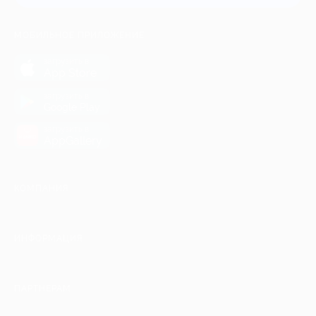
МОБИЛЬНОЕ ПРИЛОЖЕНИЕ
загрузить в
App Store
загрузить в
Google Play
загрузить в
AppGallery
КОМПАНИЯ
ИНФОРМАЦИЯ
ПАРТНЕРАМ