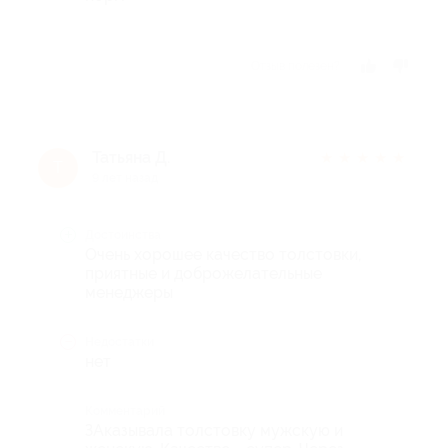
Отзыв полезен?
Татьяна Д.
★
★
★
★
★
Т
9 лет назад
Достоинства
Очень хорошее качество толстовки,
приятные и доброжелательные
менеджеры
Недостатки
нет
Комментарий
ЗАказывала толстовку мужскую и