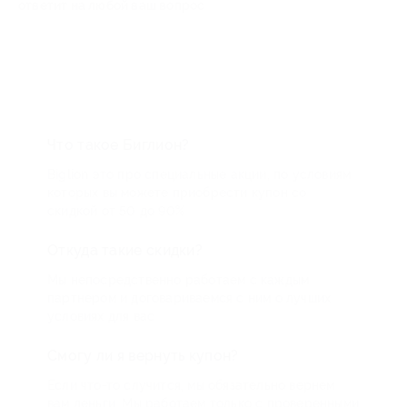
ответит на любой ваш вопрос
Что такое Биглион?
Biglion это про специальные акции, по условиям
которых вы можете приобрести купон со
скидкой от 50 до 90%
Откуда такие скидки?
Мы непосредственно работаем с каждым
партнером и договариваемся с ним о лучших
условиях для вас
Смогу ли я вернуть купон?
Если что-то случится, мы обязательно вернем
вам деньги. Мы работаем только с проверенными