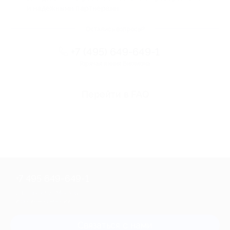
и надежными партнерами
Остались вопросы?
+7 (495) 649-649-1
Горячая линия Биглиона
Перейти в FAQ
+7 495 649-649-1
Для звонка из Москвы
и регионов России
Связаться с нами