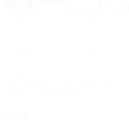
–42%
–65%
Изготовление ортопедических
Анатомический матрас 
стелек со скидкой
подушка Askona
Бутырская
РФ
5.0
(4)
Куплено 15
5.0
(3)
от 3 712 руб.
от 1 225 руб.
ЗАВЕРШЁННАЯ АКЦИЯ
1 или 2 новогодние или парные футболки или
толстовки от магазина Zipzapshop
Авиамоторная,
г. Москва, ул. Дворникова, д. 7, оф. 13
- 60%