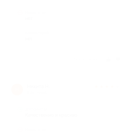
Недостатки
нет
Комментарий
нет
Отзыв полезен?
Никита Н.
★
★
★
★
★
Н
8 лет назад
Достоинства
Качественно и красиво
Недостатки