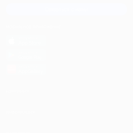
Связаться с нами
МОБИЛЬНОЕ ПРИЛОЖЕНИЕ
загрузить в
App Store
загрузить в
Google Play
загрузить в
AppGallery
КОМПАНИЯ
ИНФОРМАЦИЯ