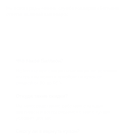
Мы всегда рады помочь: служба поддержки Биглиона
ответит на любой ваш вопрос
Что такое Биглион?
Biglion это про специальные акции, по условиям
которых вы можете приобрести купон со
скидкой от 50 до 90%
Откуда такие скидки?
Мы непосредственно работаем с каждым
партнером и договариваемся с ним о лучших
условиях для вас
Смогу ли я вернуть купон?