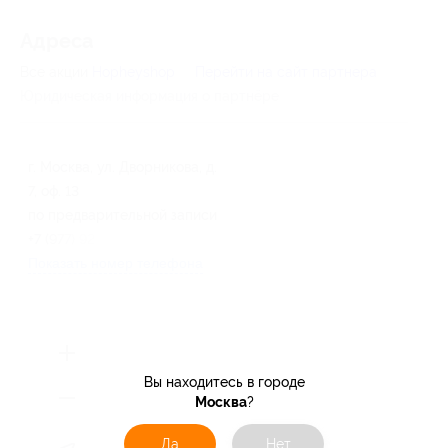
Адресa
Все акции
Hopheyshop
Перейти на сайт партнера
Юридическая информация о партнёре
г. Москва, ул. Дворникова, д.
7, оф. 13
по предварительной записи
+7 (977) 924-82-78
Показать номер телефона
Вы находитесь в городе
Москва
?
Да
Нет