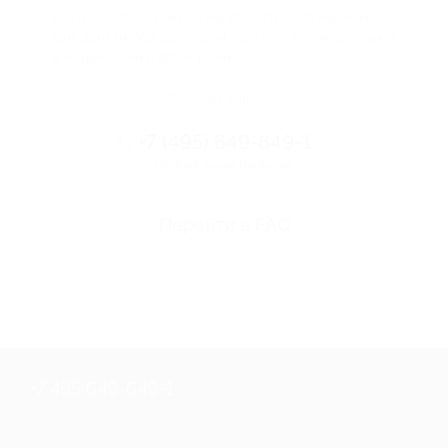
Если что-то случится, мы обязательно вернем
вам деньги. Мы работаем только с проверенными
и надежными партнерами
Остались вопросы?
+7 (495) 649-649-1
Горячая линия Биглиона
Перейти в FAQ
+7 495 649-649-1
Для звонка из Москвы
и регионов России