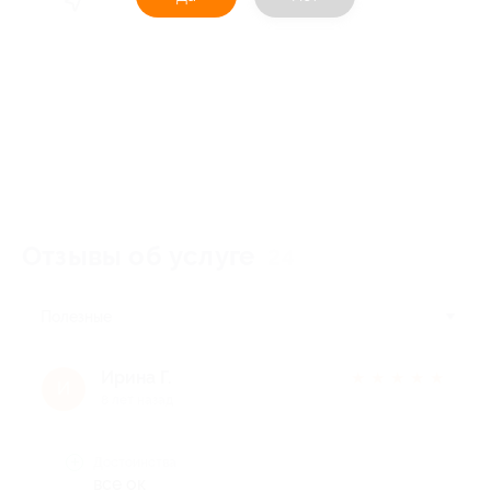
Отзывы об услуге
24
Полезные
Ирина Г.
★
★
★
★
★
И
8 лет назад
Достоинства
все ок