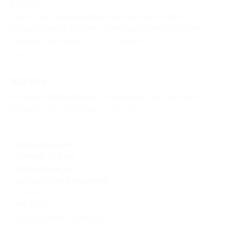
в отеле.
При отсутствии распечатанного купона при
заезде администрация гостиницы вправе отказать
в предоставлении услуг со скидкой.
Свернуть
Адресa
Все акции
Первомайская
Перейти на сайт партнера
Юридическая информация о партнёре
Первомайская
г. Москва, Нижняя
Первомайская ул., д. 77
круглосуточно и ежедневно
+7 (499) 464-33-33, +7 (499)
464-49-95
Показать номер телефона