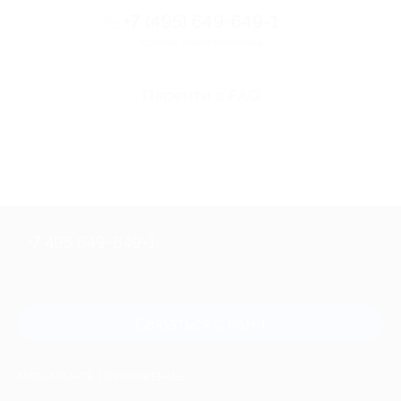
+7 (495) 649-649-1
Горячая линия Биглиона
Перейти в FAQ
+7 495 649-649-1
Для звонка из Москвы
и регионов России
Связаться с нами
МОБИЛЬНОЕ ПРИЛОЖЕНИЕ