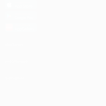
загрузить в
App Store
загрузить в
Google Play
загрузить в
AppGallery
КОМПАНИЯ
ИНФОРМАЦИЯ
ПАРТНЕРАМ
© 2010-2026 BIGLION
Обработка персональных данных