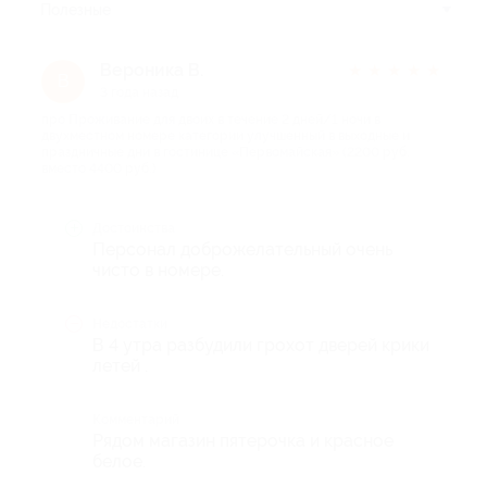
Полезные
Вероника В.
★
★
★
★
★
В
3 года назад
про Проживание для двоих в течение 2 дней/1 ночи в
двухместном номере категории улучшенный в выходные и
праздничные дни в гостинице «Первомайская» (2200 руб.
вместо 4400 руб.)
Достоинства
Персонал доброжелательный очень
чисто в номере.
Недостатки
В 4 утра разбудили грохот дверей крики
летей .
Комментарий
Рядом магазин пятерочка и красное
белое.