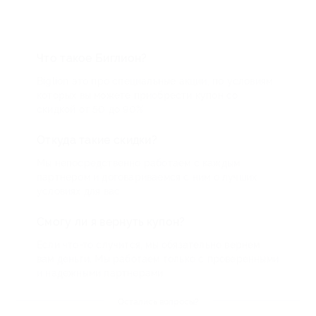
Что такое Биглион?
Biglion это про специальные акции, по условиям
которых вы можете приобрести купон со
скидкой от 50 до 90%
Откуда такие скидки?
Мы непосредственно работаем с каждым
партнером и договариваемся с ним о лучших
условиях для вас
Смогу ли я вернуть купон?
Если что-то случится, мы обязательно вернем
вам деньги. Мы работаем только с проверенными
и надежными партнерами
Остались вопросы?