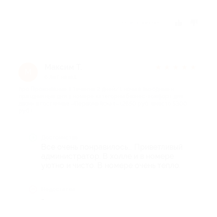
Отзыв полезен?
Максим Т.
★
★
★
★
★
М
6 лет назад
про Проживание в течение 2 дней/1 ночи в выходные и
праздничные дни в номере категории бизнес-комфорт для
двоих в гостинице «Первомайская» (2650 руб. вместо 5300
руб.)
Достоинства
Все очень понравилось... Приветливый
администратор. В холле и в номере
уютно и чисто. В номере очень тепло.
Недостатки
-