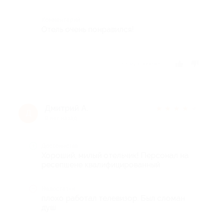
Комментарий
Отель очень понравился!
Отзыв полезен?
Дмитрий А.
★
★
★
★
★
Д
9 лет назад
Достоинства
Хороший, милый отельчик! Персонал на
ресепшене квалифицированный
Недостатки
плохо работал телевизор. Был сломан
душ