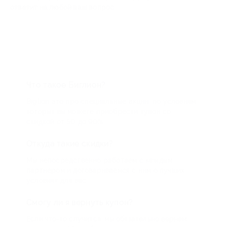
ответит на любой ваш вопрос
Что такое Биглион?
Biglion это про специальные акции, по условиям
которых вы можете приобрести купон со
скидкой от 50 до 90%
Откуда такие скидки?
Мы непосредственно работаем с каждым
партнером и договариваемся с ним о лучших
условиях для вас
Смогу ли я вернуть купон?
Если что-то случится, мы обязательно вернем