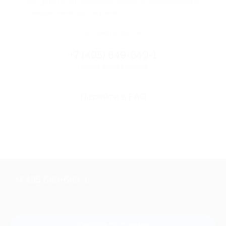
вам деньги. Мы работаем только с проверенными
и надежными партнерами
Остались вопросы?
+7 (495) 649-649-1
Горячая линия Биглиона
Перейти в FAQ
+7 495 649-649-1
Для звонка из Москвы
и регионов России
Связаться с нами