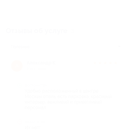
Отзывы об услуге
3
Полезные
Александр К.
★
★
★
★
★
А
9 лет назад
Достоинства
Удобно расположенный в центре
Москвы отель, есть парковка, красивый
интерьер, вежливый и приветливый
персонал
Недостатки
Их нет!