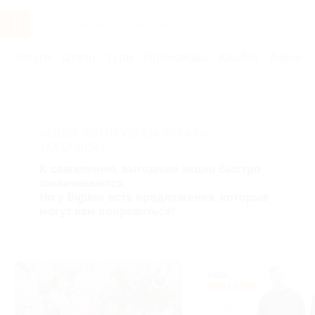
Услуги
Отели
Туры
Промокоды
Кэшбэк
Афиша 
Главная
Услуги
Товары по купонам
Товары для детей
АКЦИЯ, КОТОРУЮ ВЫ ИСКАЛИ,
ЗАВЕРШЕНА.
К сожалению, выгодные акции быстро
заканчиваются.
Но у Biglion есть предложения, которые
могут вам понравиться!