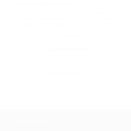
Смогу ли я вернуть купон?
Если что-то случится, мы обязательно вернем
вам деньги. Мы работаем только с проверенными
и надежными партнерами
Остались вопросы?
+7 (495) 649-649-1
Горячая линия Биглиона
Перейти в FAQ
+7 495 649-649-1
Для звонка из Москвы