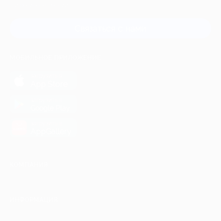
и регионов России
Связаться с нами
МОБИЛЬНОЕ ПРИЛОЖЕНИЕ
загрузить в
App Store
загрузить в
Google Play
загрузить в
AppGallery
КОМПАНИЯ
ИНФОРМАЦИЯ