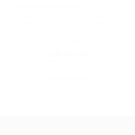
Смогу ли я вернуть купон?
Если что-то случится, мы обязательно вернем
вам деньги. Мы работаем только с проверенными
и надежными партнерами
Остались вопросы?
+7 (495) 649-649-1
Горячая линия Биглиона
Перейти в FAQ
+7 495 649-649-1