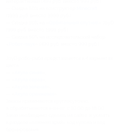
интерактивный (499 руб. вместо 999 руб.)
— Скидка 50% на конструктор
Minecraft
(1999 руб. вместо 3999 руб.)
— Скидка 50% на «
Орбитальный спутник
» JoyD
(999 руб. вместо 1999 руб.)
— Скидка 50% на исследовательский набор
«
Робот-паук
» (499 руб. вместо 999 руб.)
JoyD робо-рыба представляется в 4 вариантах
цвета:
— «
Акула синяя
»,
— «
Акула серая
»,
— «
Акула зеленая
»,
— «
Акула оранжевая
».
Заказы принимаются круглосуточно,
а обрабатываются в пн-пт: с 10:00 до 18:00.
Заказ необходимо сделать на сайте, и указать
в разделе «комментарий» код купона и код
бронирования.