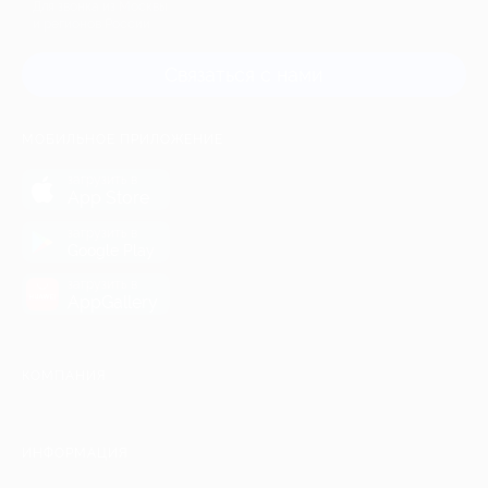
Для звонка из Москвы
и регионов России
Связаться с нами
МОБИЛЬНОЕ ПРИЛОЖЕНИЕ
загрузить в
App Store
загрузить в
Google Play
загрузить в
AppGallery
КОМПАНИЯ
ИНФОРМАЦИЯ