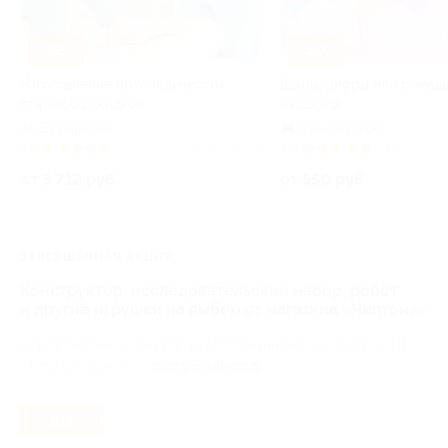
–42%
–50%
Изготовление ортопедических
Шары, цифры или ромаш
стелек со скидкой
из шаров
Бутырская
Крылатское
+1
5.0
(4)
Куплено 16
5.0
(13)
от 3 712 руб.
от 550 руб.
ЗАВЕРШЁННАЯ АКЦИЯ
Конструктор, исследовательский набор, робот
и другие игрушки на выбор от магазина «Чиптойз»
Новокосино,
г. Реутов, ш. Носовихинское, д. 45, эт. 4 (ТЦ
«Реутов Парк»)
всего 5 адресов
- 50%