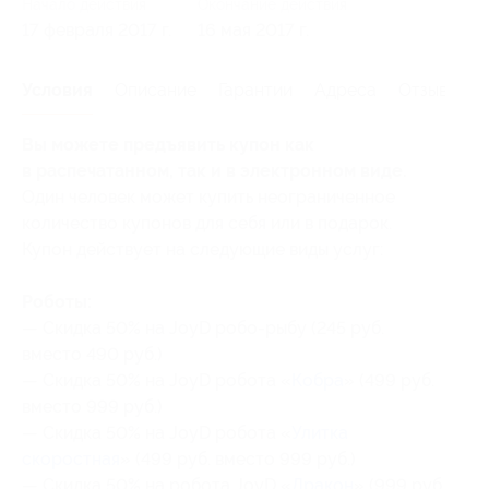
Начало действия
Окончание действия
17 февраля 2017 г.
16 мая 2017 г.
Условия
Описание
Гарантии
Адреса
Отзывы
Вы можете предъявить купон как
в распечатанном, так и в электронном виде.
Один человек может купить неограниченное
количество купонов для себя или в подарок.
Купон действует на следующие виды услуг:
Роботы:
— Скидка 50% на JoyD робо-рыбу (245 руб.
вместо 490 руб.)
— Скидка 50% на JoyD робота «
Кобра
» (499 руб.
вместо 999 руб.)
— Скидка 50% на JoyD робота «
Улитка
скоростная
» (499 руб. вместо 999 руб.)
— Скидка 50% на робота JoyD «
Дракон
» (999 руб.