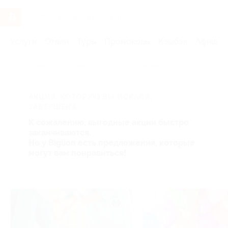
Услуги
Отели
Туры
Промокоды
Кэшбэк
Афиша 
Главная
Услуги
Товары по купонам
Товары для детей
АКЦИЯ, КОТОРУЮ ВЫ ИСКАЛИ,
ЗАВЕРШЕНА.
К сожалению, выгодные акции быстро
заканчиваются.
Но у Biglion есть предложения, которые
могут вам понравиться!