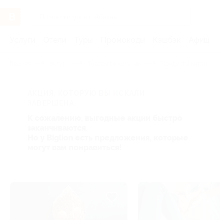
Услуги
Отели
Туры
Промокоды
Кэшбэк
Афиша 
Главная
Услуги
Товары по купонам
Продукты питания
АКЦИЯ, КОТОРУЮ ВЫ ИСКАЛИ,
ЗАВЕРШЕНА.
К сожалению, выгодные акции быстро
заканчиваются.
Но у Biglion есть предложения, которые
могут вам понравиться!