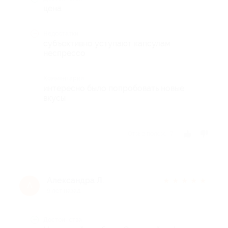
цена
Недостатки
субъективно уступают капсулам
неспрессо
Комментарий
интересно было попробовать новые
вкусы
Отзыв полезен?
Александра Л.
★
★
★
★
★
А
9 лет назад
Достоинства