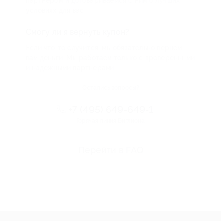
партнером и договариваемся с ним о лучших
условиях для вас
Смогу ли я вернуть купон?
Если что-то случится, мы обязательно вернем
вам деньги. Мы работаем только с проверенными
и надежными партнерами
Остались вопросы?
+7 (495) 649-649-1
Горячая линия Биглиона
Перейти в FAQ