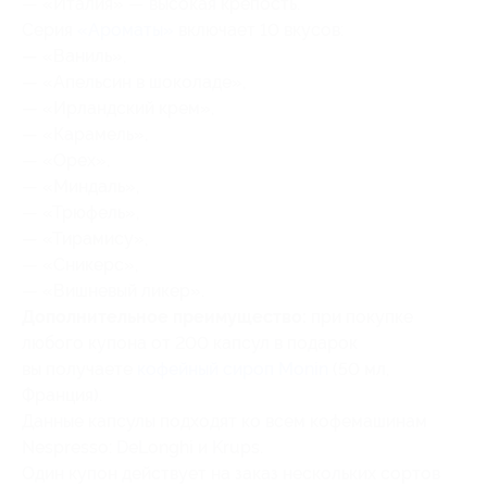
— «Италия» — высокая крепость.
Серия
«Ароматы»
включает 10 вкусов:
— «Ваниль»,
— «Апельсин в шоколаде»,
— «Ирландский крем»,
— «Карамель»,
— «Орех»,
— «Миндаль»,
— «Трюфель»,
— «Тирамису»,
— «Сникерс»,
— «Вишневый ликер».
Дополнительное преимущество:
при покупке
любого купона от 200 капсул в подарок
вы получаете
кофейный сироп Monin
(50 мл,
Франция).
Данные капсулы подходят ко всем кофемашинам
Nespresso: DeLonghi и Krups.
Один купон действует на заказ нескольких сортов