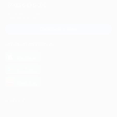
+7 495 649-649-1
Для звонка из Москвы
и регионов России
Связаться с нами
МОБИЛЬНОЕ ПРИЛОЖЕНИЕ
загрузить в
App Store
загрузить в
Google Play
загрузить в
AppGallery
КОМПАНИЯ