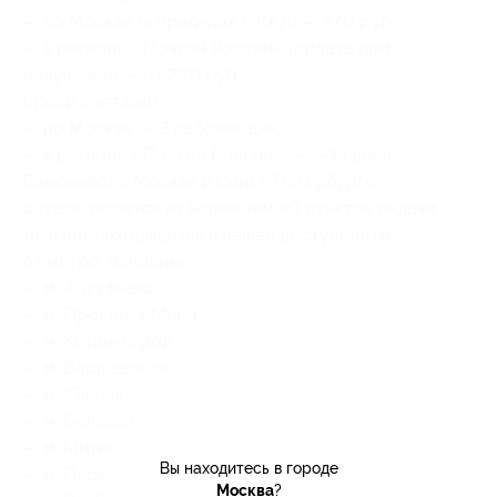
— по Москве (в пределах МКАД) — 270 руб.;
— в регионы «Почтой России» (оплата при
получении) — от 290 руб.
Сроки доставки:
— по Москве — 2 рабочих дня;
— в регионы «Почтой России» — 5–14 дней.
Самовывоз в Москве и Санкт-Петербурге
осуществляется из более чем 40 пунктов выдачи
заказов, находящихся в пешей доступности
от метро, основные:
— м. Алтуфьево,
— м. Проспект Мира,
— м. Китай-город,
— м. Варшавская,
— м. Южная,
— м. Беляево,
— м. Митино,
Вы находитесь в городе
— м. Перово,
Москва
?