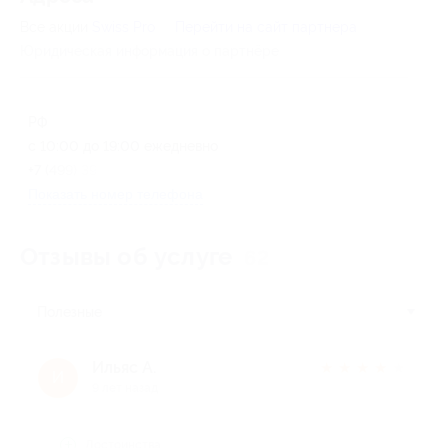
Все акции
Swiss Pro
Перейти на сайт партнера
Юридическая информация о партнёре
РФ
с 10:00 до 19:00 ежедневно
+7 (499) 394-08-15
Показать номер телефона
Отзывы об услуге
62
Полезные
Ильяс А.
★
★
★
★
★
И
9 лет назад
Достоинства