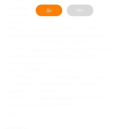
— м. Свиблово,
— м. Электрозаводская,
Да
Нет
— м. Коньково.
Полный список пунктов самовывоза можно
посмотреть в разделе «
Доставка и оплата
».
Доставка в пункты самовывоза в Москве стоит
49 руб., в Санкт-Петербурге 129 руб.
Доставка и самовывоз в регионах рассчитываются
индивидуально (компания Shop-Logistics
и «Почта России»).
Сроки готовности самовывоза:
— по Москве и Санкт-Петербургу — 2–3 дня;
— по России — индивидуально, по срокам
транспортной компании.
Всю дополнительную информацию вы можете
узнать по телефону компании.
Свернуть
Адресa