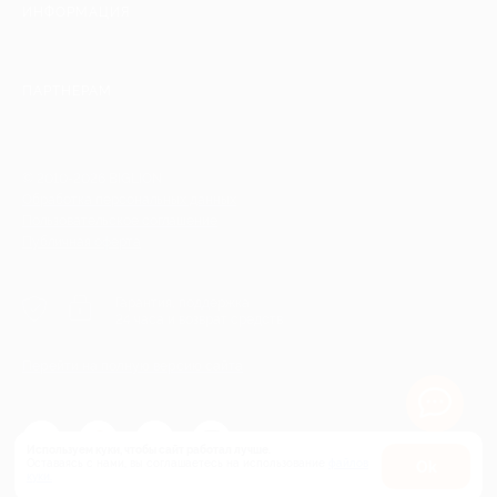
ИНФОРМАЦИЯ
ПАРТНЕРАМ
© 2010-2026 BIGLION
Обработка персональных данных
Пользовательское соглашение
Публичная оферта
Гарантия, поддержка
24 часа и возврат средств
Перейти на полную версию сайта
Используем куки, чтобы сайт работал лучше.
Оставаясь с нами, вы соглашаетесь на использование
файлов
Оk
куки.