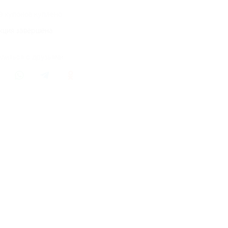
9 купонов куплено
кция завершена
литься с друзьями