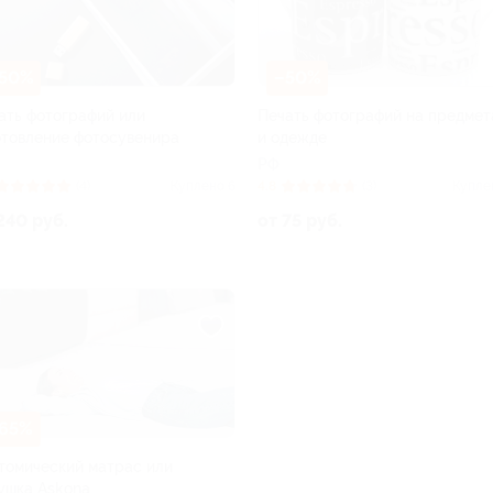
50%
–50%
ать фотографий или
Печать фотографий на предмет
отовление фотосувенира
и одежде
РФ
(4)
Куплено 6
4.8
(3)
Купле
240 руб.
от 75 руб.
65%
томический матрас или
ушка Askona