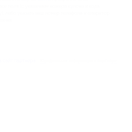
все поля (с указанием номера купона и кода
у), либо указать ваш номер телефона и оператор
лания.
.
а сайт партнера
Юридическая информация о партнёре