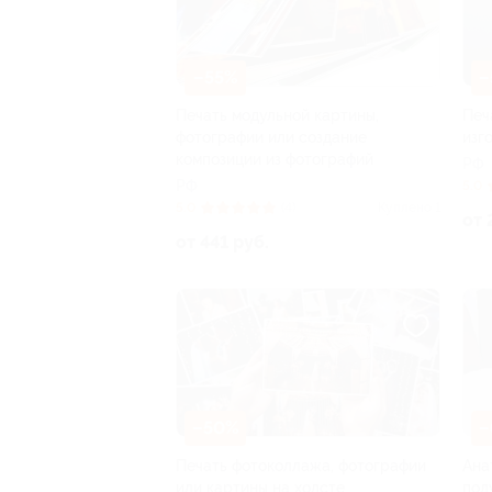
–55%
–
Печать модульной картины,
Печ
фотографии или создание
изг
композиции из фотографий
РФ
РФ
5.0
5.0
(4)
Куплено 1
от 
от 441 руб.
–50%
–
Печать фотоколлажа, фотографии
Ана
или картины на холсте
под