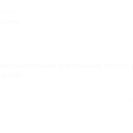
(3)
Куплено 4
1 225 руб.
ечать фото или картины на холсте
ища48»
от 
Экон