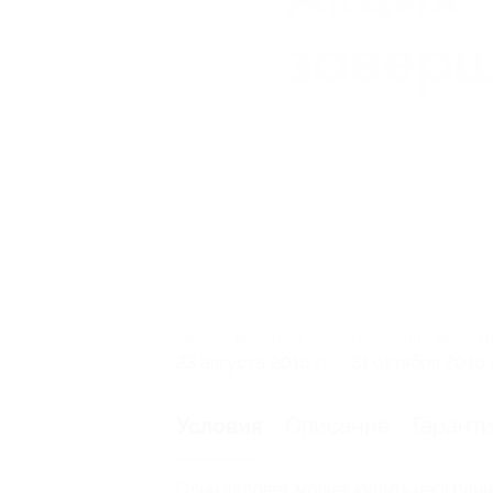
Начало действия
Окончание действ
23 августа 2016 г.
31 октября 2016 г
Описание
Гарант
Условия
Один человек может купить неограни