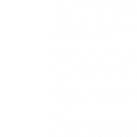
60×20, 40×20) (2695 руб. вместо 5990
— Скидка 55% на печать модульной ка
40×30) (3577 руб. вместо 7950 руб.)
— Скидка 55% на печать модульной ка
(2623 руб. вместо 5830 руб.)
Натяжка холста на подрамник, сам 
в стоимость, вы получаете готовую к
Изготовление картины происходит в 
Картины выполнены из экологически 
холсте.
Изображения для модульных картин п
и согласовывается перед печатью) ил
Один купон действует на изготовлен
картины.
Дополнительную информацию можно по
Купон не распространяется на друг
Для создания заказа необходимо отп