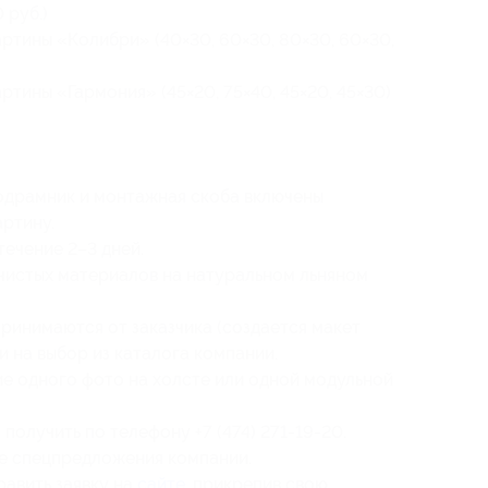
 руб.)
ртины «Колибри» (40×30, 60×30, 80×30, 60×30,
ртины «Гармония» (45×20, 75×40, 45×20, 45×30)
подрамник и монтажная скоба включены
артину.
течение 2–3 дней.
чистых материалов на натуральном льняном
ринимаются от заказчика (создается макет
и на выбор из каталога компании.
ие одного фото на холсте или одной модульной
лучить по телефону +7 (474) 271-19-20.
ие спецпредложения компании.
равить заявку на
сайте
, прикрепив свою