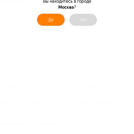
ртины на холсте размером 60×90 (1696 руб.
Вы находитесь в городе
Москва
?
тины на холсте размером 80×120 (2528 руб.
Да
Нет
ртины «Квадро» (40×30, 20×60, 20×60, 40×30)
ртины «Квадро» (50×40, 30×80, 30×80, 50×40)
ртины «Рио» (40×80, 40×80, 40×80) (3469 руб.
ртины «Рио» (50×100, 50×100, 50×100) (4698 руб.
«
Колибри
» или «
Гармония
»:
артины «Симметрия» (40×20, 60×20, 80×60,