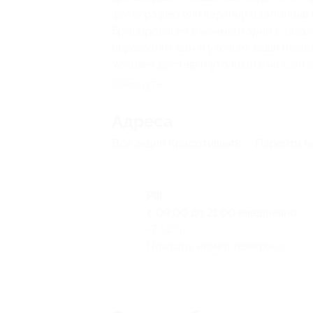
фотографию или картину и заполнив 
бронирования в комментарии к заказ
перезвонит вам и уточнит ваши поже
Условия доставки уточняйте на
сайте
Свернуть
Адресa
Все акции
Красотища48
Перейти н
РФ
с 09:00 до 21:00 ежедневно
+7 (474) 271-19-20
Показать номер телефона