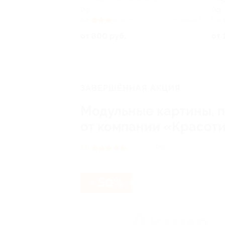
РФ
РФ
3.3
(3)
Куплено 3
5.0
от 800 руб.
от 
ЗАВЕРШЁННАЯ АКЦИЯ
Модульные картины, п
от компании «Красот
РФ
5.0
(4)
- 50%