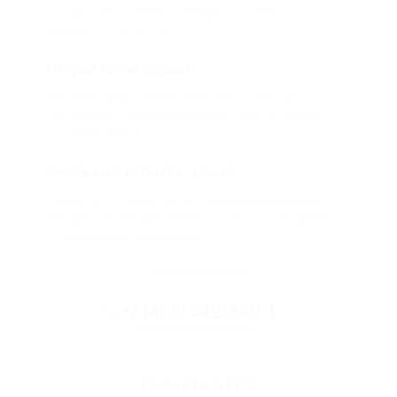
которых вы можете приобрести купон со
скидкой от 50 до 90%
Откуда такие скидки?
Мы непосредственно работаем с каждым
партнером и договариваемся с ним о лучших
условиях для вас
Смогу ли я вернуть купон?
Если что-то случится, мы обязательно вернем
вам деньги. Мы работаем только с проверенными
и надежными партнерами
Остались вопросы?
+7 (495) 649-649-1
Горячая линия Биглиона
Перейти в FAQ