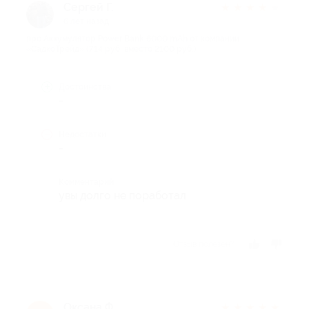
Сергей Г.
★
★
★
★
★
6 лет назад
про Аккумулятор Power Bank 6000 mAh от компании
«СадкоТрейд» (714 руб. вместо 2100 руб.)
Достоинства
-
Недостатки
-
Комментарий
увы долго не поработал
Отзыв полезен?
Оксана Ф.
★
★
★
★
★