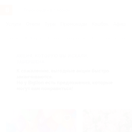
Услуги
Отели
Туры
Промокоды
Кэшбэк
Афиша 
Главная
Услуги
Товары по купонам
Бытовая техника и э
АКЦИЯ, КОТОРУЮ ВЫ ИСКАЛИ,
ЗАВЕРШЕНА.
К сожалению, выгодные акции быстро
заканчиваются.
Но у Biglion есть предложения, которые
могут вам понравиться!