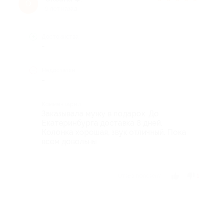
О
9 лет назад
Достоинства
-
Недостатки
-
Комментарий
Заказывала мужу в подарок. До
Екатеринбурга доставка 8 дней.
Колонка хорошая, звук отличный. Пока
всем довольны
Отзыв полезен?
1