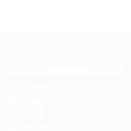
+7 495 649-649-1
Для звонка из Москвы
и регионов России
Связаться с нами
МОБИЛЬНОЕ ПРИЛОЖЕНИЕ
загрузить в
App Store
загрузить в
Google Play
загрузить в