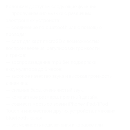
Колонкам доступны следующие функции:
— прослушивание музыки с различных
электронных устройств;
— соединение по bluetooth или с помощью
провода;
— слот для карт microSD с возможностью
воспроизведения, регулировки громкости
и треков;
— воспроизведение mp3 без подзарядки
аккумулятора до 5 часов;
— высокое качество звука и высокая громкость
динамика;
— сильные басы, очень чистый звук;
— компактные размеры, приятный дизайн;
— совместимость со всеми iPhone/iPad/iPod
Touch и множеством других устройств, имеющих
bluetooth-канал;
— возможность подключения к караоке или