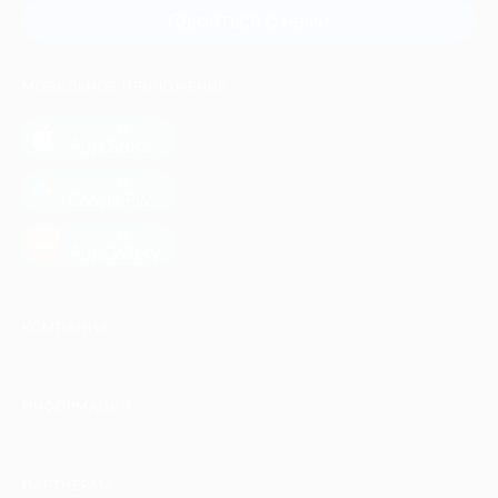
Связаться с нами
МОБИЛЬНОЕ ПРИЛОЖЕНИЕ
загрузить в
App Store
загрузить в
Google Play
загрузить в
AppGallery
КОМПАНИЯ
ИНФОРМАЦИЯ
ПАРТНЕРАМ