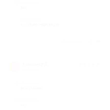
Недостатки
нет
Комментарий
всё было нормально
Отзыв полезен?
Александр Д.
★
★
★
★
★
А
9 лет назад
Достоинства
все отлично
Недостатки
нет