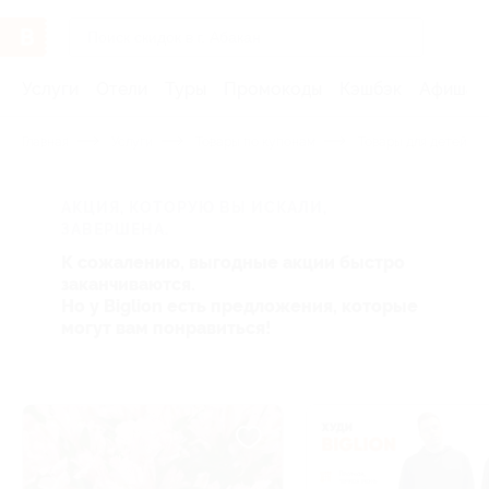
Услуги
Отели
Туры
Промокоды
Кэшбэк
Афиша 
Главная
Услуги
Товары по купонам
Товары для детей
АКЦИЯ, КОТОРУЮ ВЫ ИСКАЛИ,
ЗАВЕРШЕНА.
К сожалению, выгодные акции быстро
заканчиваются.
Но у Biglion есть предложения, которые
могут вам понравиться!