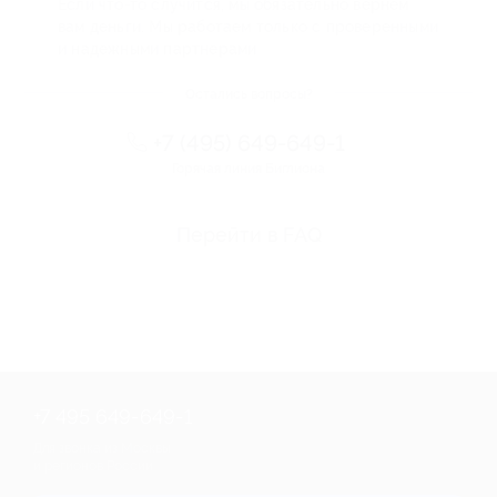
Если что-то случится, мы обязательно вернем
вам деньги. Мы работаем только с проверенными
и надежными партнерами
Остались вопросы?
+7 (495) 649-649-1
Горячая линия Биглиона
Перейти в FAQ
+7 495 649-649-1
Для звонка из Москвы
и регионов России