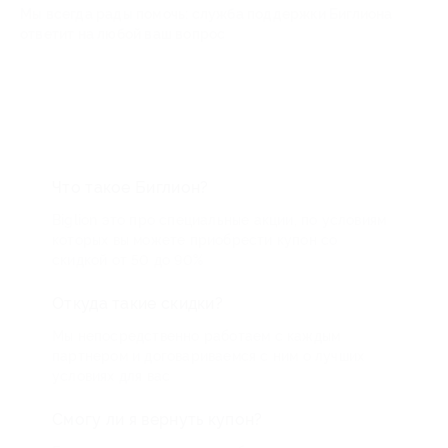
Мы всегда рады помочь: служба поддержки Биглиона
ответит на любой ваш вопрос
Что такое Биглион?
Biglion это про специальные акции, по условиям
которых вы можете приобрести купон со
скидкой от 50 до 90%
Откуда такие скидки?
Мы непосредственно работаем с каждым
партнером и договариваемся с ним о лучших
условиях для вас
Смогу ли я вернуть купон?