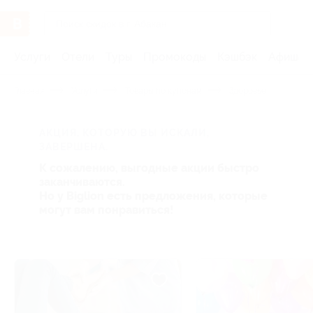
Услуги
Отели
Туры
Промокоды
Кэшбэк
Афиша 
Главная
Услуги
Товары по купонам
Здоровье
АКЦИЯ, КОТОРУЮ ВЫ ИСКАЛИ,
ЗАВЕРШЕНА.
К сожалению, выгодные акции быстро
заканчиваются.
Но у Biglion есть предложения, которые
могут вам понравиться!