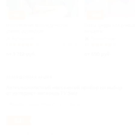
–42%
–50%
Изготовление ортопедических
Шары, цифры или ромаш
стелек со скидкой
из шаров
Бутырская
Крылатское
+1
5.0
(4)
Куплено 16
5.0
(13)
от 3 712 руб.
от 550 руб.
ЗАВЕРШЁННАЯ АКЦИЯ
Антицеллюлитный массажный прибор на выбор
от интернет-магазина TV Sale
г. Москва, Складочная ул., д. 1, стр. 43
- 63%