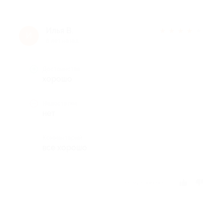
Илья В.
★
★
★
★
★
И
8 лет назад
Достоинства
хорошо
Недостатки
нет
Комментарий
все хорошо
Отзыв полезен?