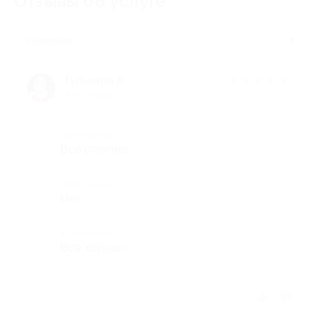
Отзывы об услуге
36
Полезные
Гульнара К.
★
★
★
★
★
8 лет назад
Достоинства
Все отлично
Недостатки
Нет
Комментарий
Все хорошо
Отзыв полезен?