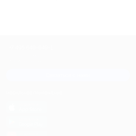
+7 495 649-649-1
Для звонка из Москвы
и регионов России
Связаться с нами
МОБИЛЬНОЕ ПРИЛОЖЕНИЕ
загрузить в
App Store
загрузить в
Google Play
загрузить в