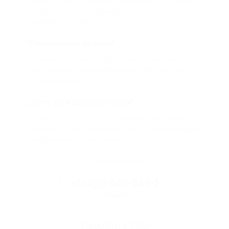
Biglion это про специальные акции, по условиям
которых вы можете приобрести купон со
скидкой от 50 до 90%
Откуда такие скидки?
Мы непосредственно работаем с каждым
партнером и договариваемся с ним о лучших
условиях для вас
Смогу ли я вернуть купон?
Если что-то случится, мы обязательно вернем
вам деньги. Мы работаем только с проверенными
и надежными партнерами
Остались вопросы?
+7 (495) 649-649-1
Горячая линия Биглиона
Перейти в FAQ