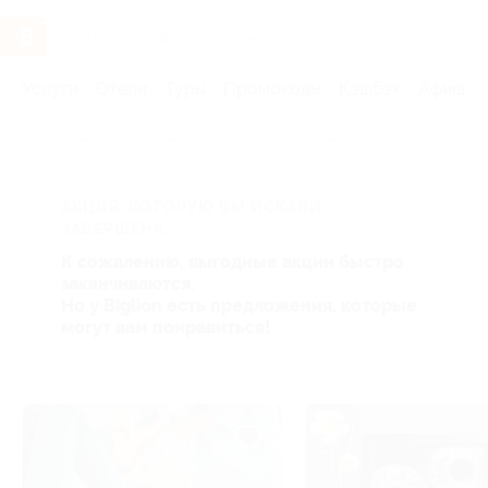
Услуги
Отели
Туры
Промокоды
Кэшбэк
Афиша 
Главная
Услуги
Товары по купонам
Здоровье
АКЦИЯ, КОТОРУЮ ВЫ ИСКАЛИ,
ЗАВЕРШЕНА.
К сожалению, выгодные акции быстро
заканчиваются.
Но у Biglion есть предложения, которые
могут вам понравиться!