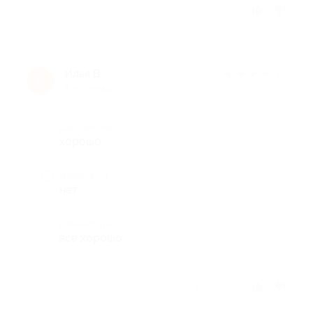
Отзыв полезен?
Илья В.
★
★
★
★
★
И
8 лет назад
Достоинства
хорошо
Недостатки
нет
Комментарий
все хорошо
Отзыв полезен?