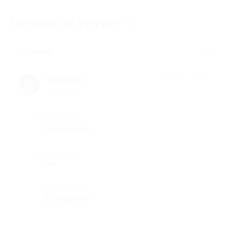
Отзывы об услуге
36
Полезные
Гульнара К.
★
★
★
★
★
8 лет назад
Достоинства
Все отлично
Недостатки
Нет
Комментарий
Все хорошо