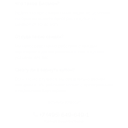
Что такое Биглион?
Biglion это про специальные акции, по условиям
которых вы можете приобрести купон со
скидкой от 50 до 90%
Откуда такие скидки?
Мы непосредственно работаем с каждым
партнером и договариваемся с ним о лучших
условиях для вас
Смогу ли я вернуть купон?
Если что-то случится, мы обязательно вернем
вам деньги. Мы работаем только с проверенными
и надежными партнерами
Остались вопросы?
+7 (495) 649-649-1
Горячая линия Биглиона