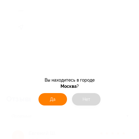
Вы находитесь в городе
Москва
?
Отзывы об услуге
49
Да
Нет
Полезные
Евгений Ш.
★
★
★
★
★
Е