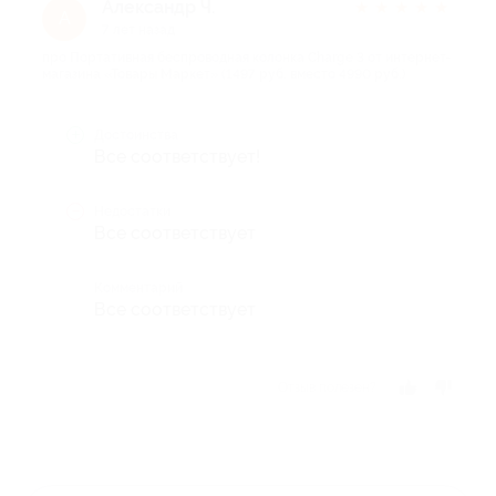
Александр Ч.
★
★
★
★
★
А
7 лет назад
про Портативная беспроводная колонка Charge 3 от интернет-
магазина «Товары Маркет» (1497 руб. вместо 4990 руб.)
Достоинства
Все соответствует!
Недостатки
Все соответствует
Комментарий
Все соответствует
Отзыв полезен?