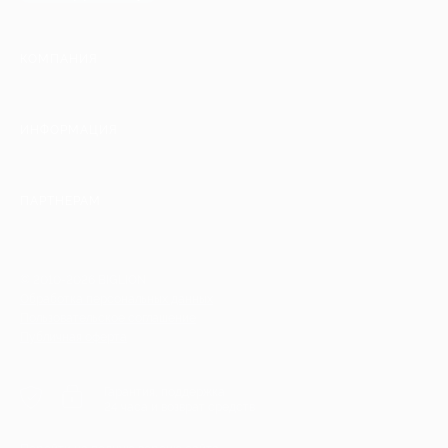
КОМПАНИЯ
ИНФОРМАЦИЯ
ПАРТНЕРАМ
© 2010-2026 BIGLION
Обработка персональных данных
Пользовательское соглашение
Публичная оферта
Гарантия, поддержка
24 часа и возврат средств