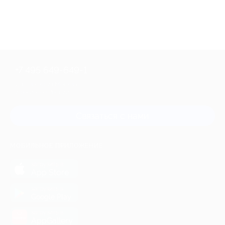
+7 495 649-649-1
Для звонка из Москвы
и регионов России
Связаться с нами
МОБИЛЬНОЕ ПРИЛОЖЕНИЕ
загрузить в
App Store
загрузить в
Google Play
загрузить в
AppGallery