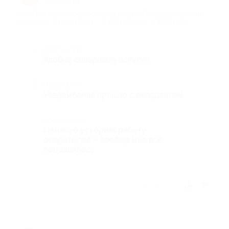
7 лет назад
про Портативная беспроводная колонка Charge 3 от интернет-
магазина «Товары Маркет» (1497 руб. вместо 4990 руб.)
Достоинства
Удобно совершать покупки.
Недостатки
Уведомление пришло с опозданием.
Комментарий
Немного ускорить работу
операторов.А вообще мне всё
понравилось.
Отзыв полезен?