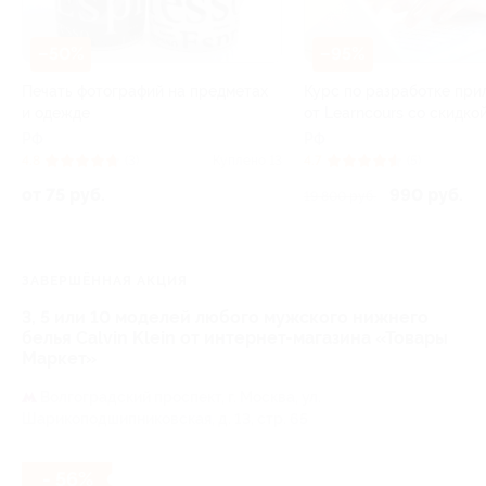
–50%
–95%
Печать фотографий на предметах
Курс по разработке пр
и одежде
от Learncours со скидко
РФ
РФ
4.8
(3)
Куплено 13
4.7
(5)
от 75 руб.
990 руб.
19 800 руб.
ЗАВЕРШЁННАЯ АКЦИЯ
3, 5 или 10 моделей любого мужского нижнего
белья Calvin Klein от интернет-магазина «Товары
Маркет»
Волгоградский проспект,
г. Москва, ул.
Шарикоподшипниковская, д. 13, стр. 65
- 56%