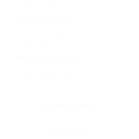
которых вы можете приобрести купон со
скидкой от 50 до 90%
Откуда такие скидки?
Мы непосредственно работаем с каждым
партнером и договариваемся с ним о лучших
условиях для вас
Смогу ли я вернуть купон?
Если что-то случится, мы обязательно вернем
вам деньги. Мы работаем только с проверенными
и надежными партнерами
Остались вопросы?
+7 (495) 649-649-1
Горячая линия Биглиона
Перейти в FAQ