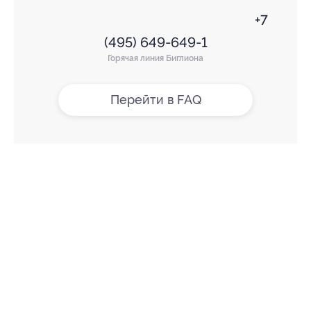
+7
(495) 649-649-1
Горячая линия Биглиона
Перейти в FAQ
+7 495 649-649-1
Для звонка из Москвы
и регионов России
Связаться с нами