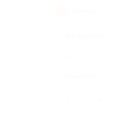
Светлана М.
С
9 лет назад
Достоинства
Всё понравилось
Недостатки
нет
Комментарий
рекомендую
Был ли о