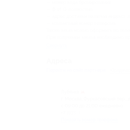
— номер кода бронирования;
— Ф. И. О. полностью;
— адрес доставки (включая индекс), 
— контактный номер телефона.
Также заказ можно оформить по телеф
При получении заказа необходимо пр
Свернуть
Адресa
Перейти на сайт партнера
Юридичес
Лубянка
г. Москва, Фуркасовский пер., д
с 09:00 до 21:00 ежедневно
+7 (913) 100-57-33
Показать номер телефона