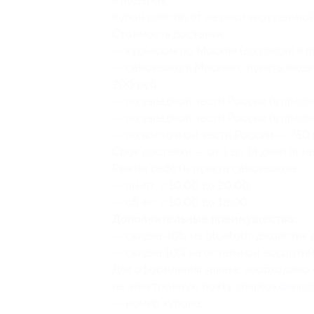
в подарок.
Купон действует на
очки виртуальной
Стоимость доставки:
— курьером по Москве (до двери) в 
— самовывоз в Москве с пункта выдачи
200 руб.;
— по западной части России (в предел
— по западной части России (в преде
— по восточной части России — 750 
Срок доставки — от 1 до 14 дней (в з
Режим работы пункта самовывоза:
— пн-пт: с 10:00 до 20:00;
— сб-вс: с 10:00 до 18:00.
Дополнительные преимущества:
— скидка 40% на bluetoth-джойстик д
— скидка 10% на остальной ассортим
Для оформления заказа, необходим
на электронную почту
sharkov.denis
— номер купона;