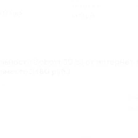
РФ
4.8
(3)
Купле
2 100 руб.
от 75 руб.
льности Bobovr 3D z3 от интернет
 вместо 3480 руб.)
. 3
3 4
Эко