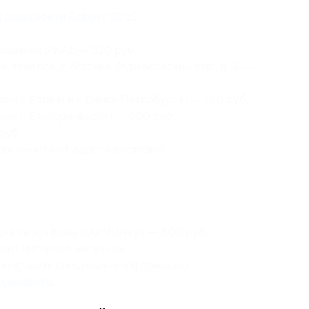
 реальности Bobovr 3D z3
.
пределах МКАД — 330 руб.;
 товаров (г. Москва, Фуркасовский пер., д. 3) —
ах г. Рязани и г. Санкт-Петербурга) — 450 руб.;
лах г. Екатеринбурга) — 600 руб.;
руб.
ависимости от адреса доставки).
ля смартфона (для VR-игр) — 600 руб.;
ент интернет-магазина.
о отправить следующую информацию
@yandex.ru
: