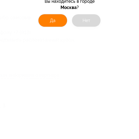
Вы находитесь в городе
Москва
?
либо самовывоз;
Да
Нет
ону +7 (913) 100-57-33.
едъявить распечатанный купон.
кая информация о партнёре
. 3