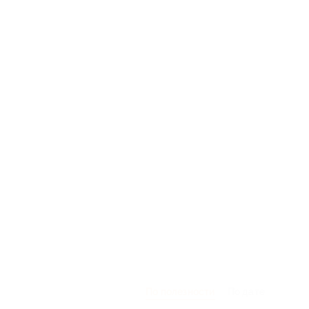
По полезности
По дате