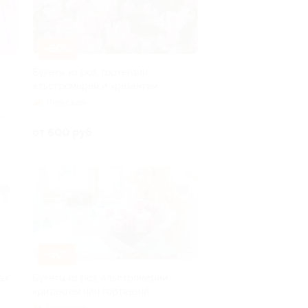
–50%
Букеты из роз, гортензий,
альстромерий и хризантем
Рижская
ено 2
от 600 руб.
–50%
ах
Букеты из роз, альстромерий,
хризантем или гортензий