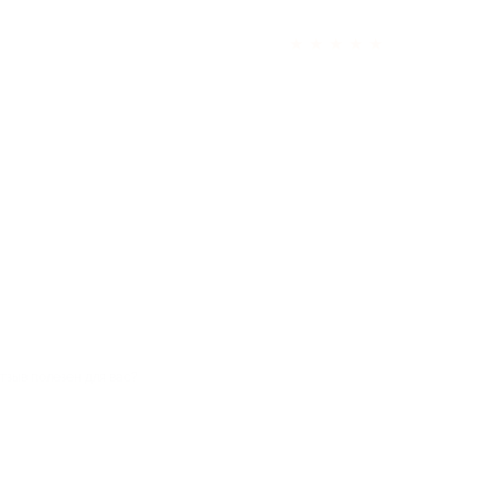
★
★
★
★
★
тзыв полезен для вас?