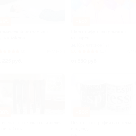
65%
–50%
томический матрас или
Шары, цифры или ромашки
ушка Askona
из шаров
Крылатское
+1
(3)
Куплено 4
5.0
(13)
Купл
1 225 руб.
от 550 руб.
30%
–50%
тификаты на кожаные изделия
Печать фотографий на предмет
ной работы
и одежде