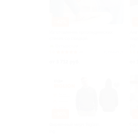
–42%
–
Изготовление ортопедических
Ана
стелек со скидкой
под
Бутырская
РФ
5.0
(4)
Куплено 15
5.0
от 3 712 руб.
от 
–30%
–
Фирменный мерч Biglion
Сер
руч
РФ