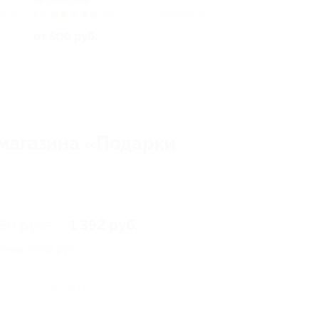
Рижская
но 13
5.0
(11)
Куплено 10
от 500 руб.
-магазина «Подарки
80 руб.
1 392 руб.
номия
2 088 руб.
Купить
139