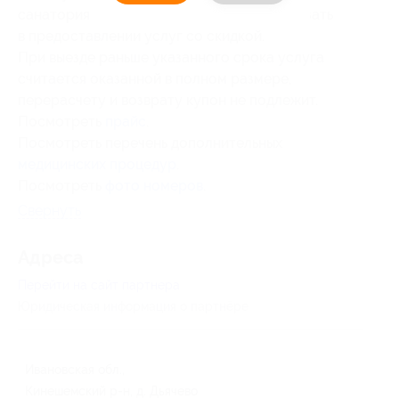
санатория оставляет за собой право отказать
в предоставлении услуг со скидкой.
При выезде раньше указанного срока услуга
считается оказанной в полном размере,
перерасчету и возврату купон не подлежит.
Посмотреть
прайс
.
Посмотреть перечень дополнительных
медицинских процедур
.
Посмотреть
фото номеров
.
Свернуть
Адресa
Перейти на сайт партнера
Юридическая информация о партнёре
Ивановская обл.,
Кинешемский р-н, д. Дьячево