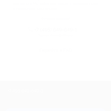
вам деньги. Мы работаем только с проверенными
и надежными партнерами
Остались вопросы?
+7 (495) 649-649-1
Горячая линия Биглиона
Перейти в FAQ
+7 495 649-649-1
Для звонка из Москвы
и регионов России