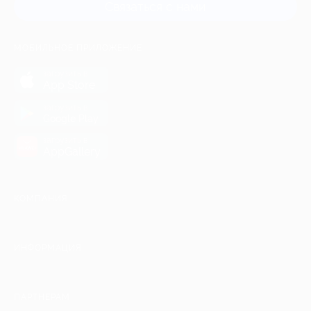
Связаться с нами
МОБИЛЬНОЕ ПРИЛОЖЕНИЕ
загрузить в
App Store
загрузить в
Google Play
загрузить в
AppGallery
КОМПАНИЯ
ИНФОРМАЦИЯ
ПАРТНЕРАМ