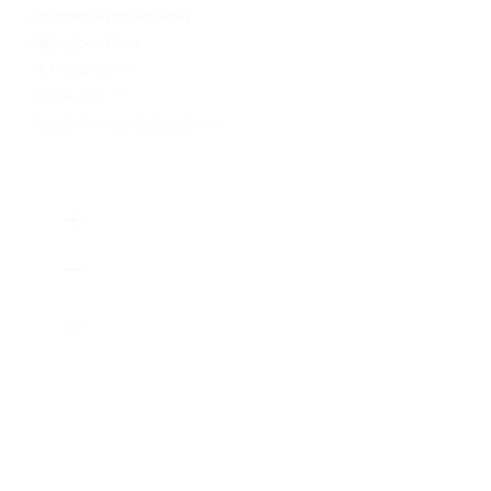
по предварительному
бронированию
+7 (4932) 34-04-04, +7 (4932)
28-04-04, +7 (4932) 28-40-00
Показать номер телефона