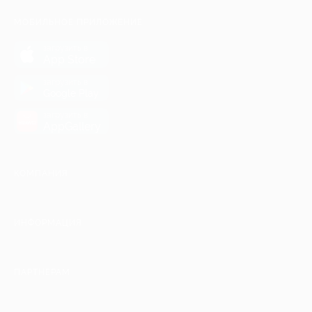
МОБИЛЬНОЕ ПРИЛОЖЕНИЕ
загрузить в
App Store
загрузить в
Google Play
загрузить в
AppGallery
КОМПАНИЯ
ИНФОРМАЦИЯ
ПАРТНЕРАМ