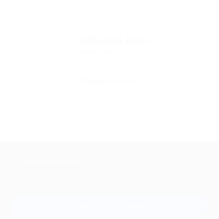
Остались вопросы?
+7 (495) 649-649-1
Горячая линия Биглиона
Перейти в FAQ
+7 495 649-649-1
Для звонка из Москвы
и регионов России
Связаться с нами