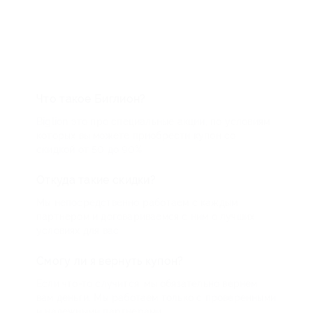
Что такое Биглион?
Biglion это про специальные акции, по условиям
которых вы можете приобрести купон со
скидкой от 50 до 90%
Откуда такие скидки?
Мы непосредственно работаем с каждым
партнером и договариваемся с ним о лучших
условиях для вас
Смогу ли я вернуть купон?
Если что-то случится, мы обязательно вернем
вам деньги. Мы работаем только с проверенными
и надежными партнерами