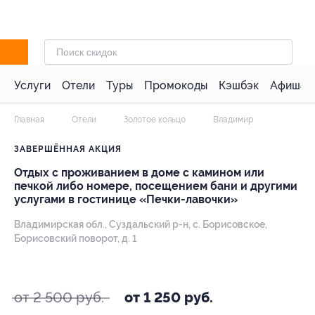
Услуги
Отели
Туры
Промокоды
Кэшбэк
Афиша 
Главная
Отели
Золотое кольцо
Владимир
ЗАВЕРШЁННАЯ АКЦИЯ
Отдых с проживанием в доме с камином или
печкой либо номере, посещением бани и другими
услугами в гостинице «Печки-лавочки»
Владимирская обл., Суздальский р-н, с. Борисовское,
Борисовский поворот, д. 1
- 50%
от 2 500 руб.
от 1 250 руб.