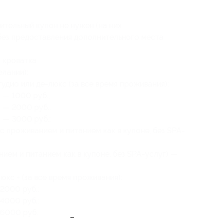
нительный купон не нужен (на них
без предоставления дополнительного места
 кроватка.
лании):
удио или де-люкс (за все время проживания):
— 1000 руб.;
 — 2000 руб.;
 — 3000 руб.;
(с проживанием и питанием как в купоне, без SPA-
ием и питанием как в купоне, без SPA-услуг) —
кс + (за все время проживания):
2000 руб.;
4000 руб.;
 6000 руб.