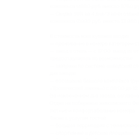
комплекса (4880 руб. вместо 9760 ру
— Скидка 50% на 4 дня/3 ночи отдых
комплекса (6990 руб. вместо 13 980 
В стоимость всех купонов входит:
— проживание в номере категории с
— заезд в отель — с 17:00, выезд из о
предоставляется по возможности);
— завтраки по системе «шведский сто
дня заезда);
— посещение банного комплекса (рус
«Тропический ливень») с 09:00 до 12
(за исключением дня заезда, согласн
Отдых на побережье живописного Фин
Уютные и комфортабельные номера.
Также к услугам гостей:
— большая территория с теннисными
— спортивные и детские площадки,