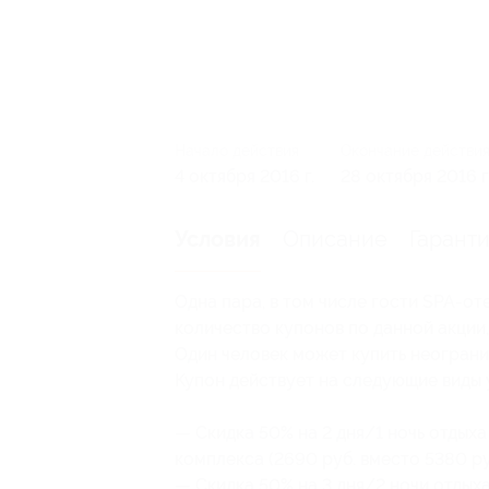
Начало действия
Окончание действи
4 октября 2016 г.
28 октября 2016 г
Описание
Гарант
Условия
Одна пара, в том числе гости SPA-от
количество купонов по данной акции,
Один человек может купить неограни
Купон действует на следующие виды 
— Скидка 50% на 2 дня/1 ночь отдых
комплекса (2690 руб. вместо 5380 ру
— Скидка 50% на 3 дня/2 ночи отдых