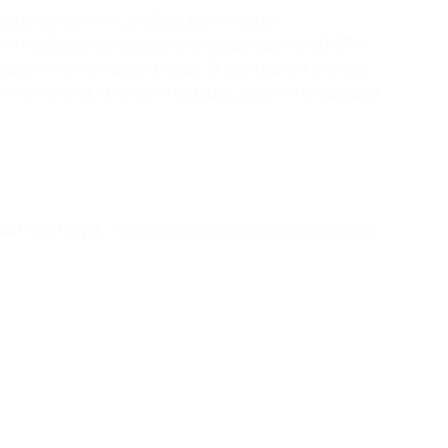
озднее чем за 7 дней до даты заезда.
ния необходимо уведомить представителей SPA-
редполагаемой даты заезда. В противном случае,
ым, услуга оказанной и возврат денежных средств
айт партнера
Юридическая информация о партнёре
.
-