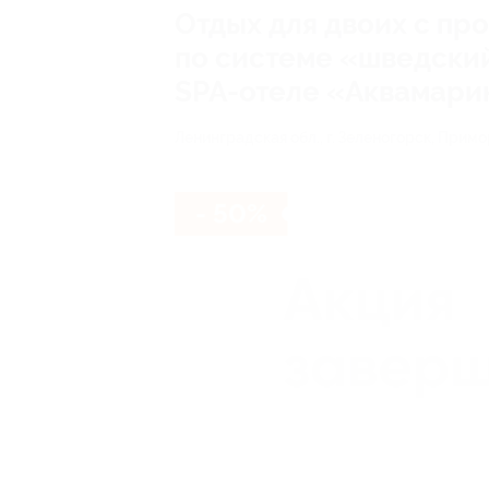
Отдых для двоих c пр
по системе «шведский
SPA-отеле «Аквамари
Ленинградская обл., г. Зеленогорск, Примор
- 50%