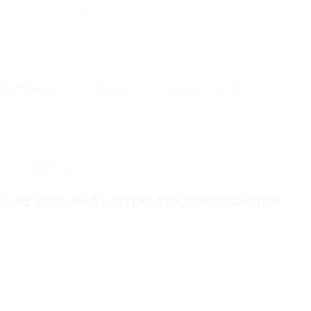
Для Вашего бизнеса
Блог
Франчайзинг
Воп
Промокоды
Кэшбэк
Афиша города
ласть
И, ЗАВЕРШЕНА.
ные акции быстро заканчиваются.