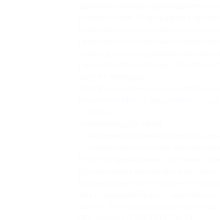
Дополнительное преимущество:
ски
косметологию, обертывания с пилинго
Купон не распространяется на друг
Проживание с животными запрещено 
этаже, доплата за размещение живот
Перед покупкой купона обязательно 
дату по телефону.
Для бронирования номера необходим
reservation@hotel-aquamarin.ru
с ука
— Ф. И. О.;
— телефона для связи;
— желаемого времени заезда или аль
— номера купона и кода бронирован
После отправки заявки в течение 3 
бронирования на электронную почту.
Бронирование по телефону без отпра
Для посещения банного комплекса и
запись. Записаться можно после по
SPA-центра +7 (812) 702-26-14.