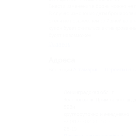
Внести изменения в бронь можно не п
В случае изменения даты бронирова
отеля не позднее, чем за 7 дней до п
купон будет считаться активированн
будет невозможен.
Свернуть
Адресa
Все акции
Аквамарин
Перейти на с
Ленинградская обл., г.
Зеленогорск, Приморское ш., д
593н
круглосуточно и ежедневно
+7 (812) 702-26-10, +7 (812) 702
26-19