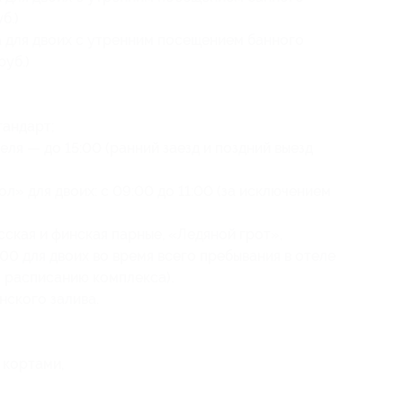
б.)
а для двоих с утренним посещением банного
руб.)
тандарт;
теля — до 15:00 (ранний заезд и поздний выезд
л» для двоих: с 09:00 до 11:00 (за исключением
ская и финская парные, «Ледяной грот»,
:00 для двоих во время всего пребывания в отеле
о расписанию комплекса).
ского залива.
 кортами,