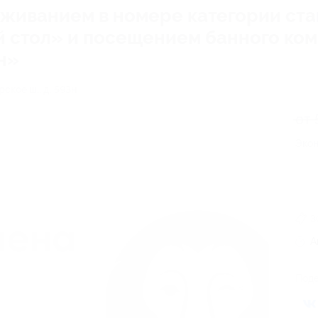
оживанием в номере категории ста
 стол» и посещением банного ком
н»
ское ш., д. 593н
от 
Экон
3
А
Поде