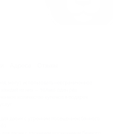
я
.
ии
Адреса
Отзывы
еля, могут использовать неограниченное
 каждый из них — только один раз.
ченное количество купонов в подарок.
услуг:
а для двоих с утренним посещением банного
б.)
а для двоих с утренним посещением банного