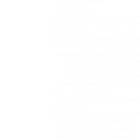
— беседка для барбекю,
— детская комната.
Для детей в возрасте до 5 лет допол
распространяется скидка взрослых, 
и SPA-услуг).
По запросу предоставляется детская
Дополнительно оплачиваются (при же
— размещение в номере категории ст
— для купона на 2 дня проживания 
— для купона на 3 дня проживания
— для купона на 4 дня проживания
— размещение ребенка с 5 до 12 лет 
услуг) — 1000 руб./сутки;
— размещение взрослого (с проживан
1600 руб./сутки.
Размещение в номере категории де-лю
— для купона на 2 дня проживания — 
— для купона на 3 дня проживания — 
— для купона на 4 дня проживания —