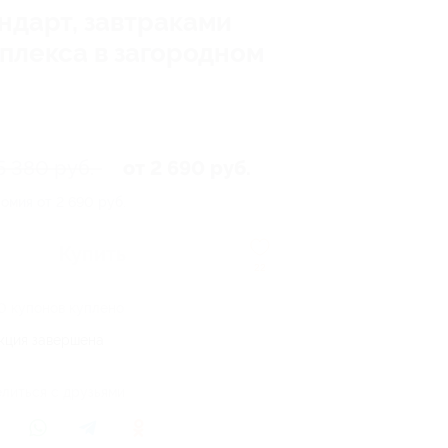
ндарт, завтраками
плекса в загородном
5 380 руб.
от 2 690 руб.
омия от 2 690 руб.
Купить
22
0 купонов куплено
кция завершена
литься с друзьями