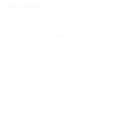
с завтраками
6 000 руб.
от 1 980 руб.
омия от 4 020 руб.
Купить
24
0 купонов куплено
кция завершена
литься с друзьями