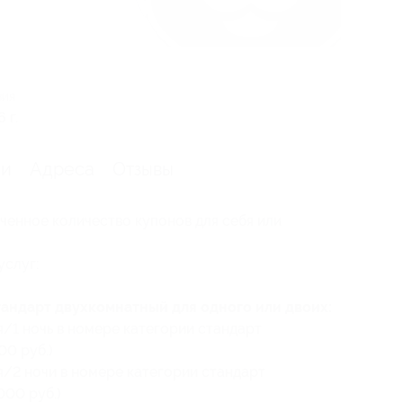
вия
 г.
ии
Адреса
Отзывы
ченное количество купонов для себя или
услуг:
андарт двухкомнатный для одного или двоих:
я/1 ночь в номере категории стандарт
00 руб.)
я/2 ночи в номере категории стандарт
000 руб.)