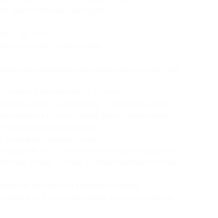
ля приготовления чая/кофе.
зд — до 12:00.
вается на месте (до заезда)
аздельных кроватей или одной двуспальной при
точнить о наличии мест в отеле
ровать номер по телефону +7 (812) 900-73-28.
ользоваться услугой трансфера с аэропорта
точняйте при бронировании.
е спецпредложения отеля.
бщить Ф. И. О., контактный телефон, название
человек, номер купона, код бронирования и пин-
мер, но не явился в указанное время
 планов за 2 суток до заезда, купон считается