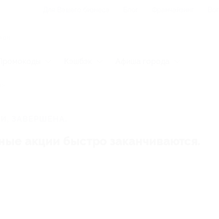
Для Вашего бизнеса
Блог
Франчайзинг
Воп
Промокоды
Кэшбэк
Афиша города
ласть
И, ЗАВЕРШЕНА.
ные акции быстро заканчиваются.