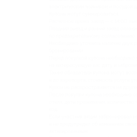
электрическим чайником и посудой д
Купоны могут суммироваться.
Расчетное время: заезд — с 14:00, вые
Поздний выезд и ранний заезд оплачи
по предварительному согласованию.
Необходимо уточнить наличие двух р
бронировании.
Перед покупкой купона необходимо у
на интересующую вас дату и заброни
Также обладатели купона могут восп
и до аэропорта, стоимость услуги у
Купон не распространяется на други
После покупки купона необходимо соо
отеля, даты проживания, количество 
код.
Если участник акции забронировал но
и не предупредил об изменении своих
активированным.