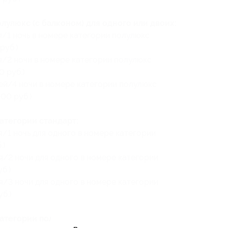
улюкс (с балконом) для одного или двоих:
я/1 ночь в номере категории полулюкс
руб.)
я/2 ночи в номере категории полулюкс
0 руб.)
ей/4 ночи в номере категории полулюкс
000 руб.)
атегории стандарт:
я/1 ночь для одного в номере категории
.)
я/2 ночи для одного в номере категории
б.)
я/3 ночи для одного в номере категории
б.)
атегории полулюкс: