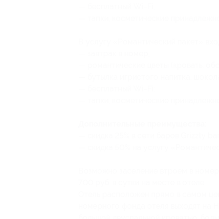
— бесплатный Wi-Fi;
— тапки, косметические принадлежн
В услугу «Романтический пакет» вхо
— завтрак в номер;
— романтические цветы (кровать, об
— бутылка игристого напитка, шокол
— бесплатный Wi-Fi;
— тапки, косметические принадлежн
Дополнительные преимущества:
— скидка 25% в сети баров Grizzly bar
— скидка 50% на услугу «Романтическ
Возможно заселение втроем в номер,
700 руб. в сутки на месте в отеле.
Отель расположен прямо в самом цен
номерного фонда отеля выходят на Н
большой двуспальной кроватью, боль