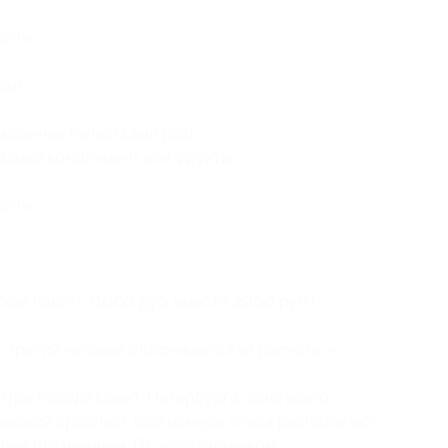
ости.
дит:
сыпанная лепестками роз);
адный комплимент или фрукты;
ости.
;
ий пакет» (1000 руб. вместо 2000 руб.).
 третий человек оплачивается из расчета —
тре города Санкт-Петербурга, окна всего
евский проспект. Все номера отеля располагают
шим плазменным ТВ, холодильником,