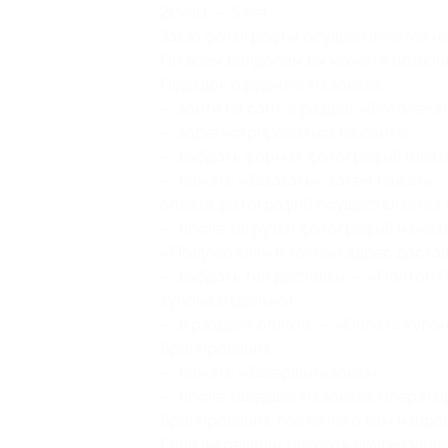
20×30 — 5 лет.
Заказ фотографий осуществляется н
По всем вопросам вы можете позвон
Порядок оформления заказа:
— зайти на сайт, в раздел «
Фотопечат
— зарегистрироваться на
сайте
;
— выбрать формат фотографий (обяз
— нажать «Заказать», затем нажать «
оплата фотографий осуществляется 
— после загрузки фотографий нажать 
«Получателя» и точный адрес достав
— выбрать тип доставки — «Почтой Р
купона отдельно);
— в разделе оплата — «Оплата купон
бронирования;
— нажать «Завершить заказ»;
— после завершения заказа, операто
бронирования, после чего вам напра
Если вы решили заказать другие услу