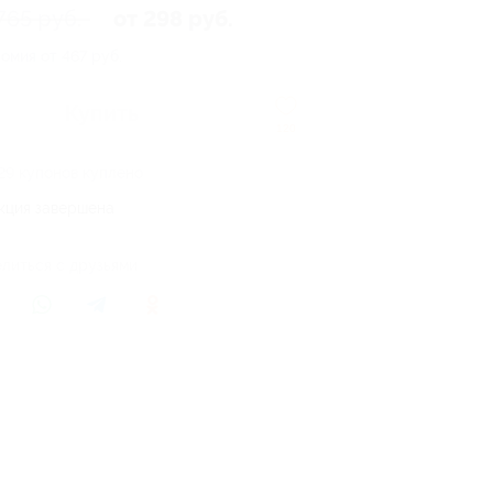
765 руб.
от 298 руб.
омия от 467 руб.
Купить
120
29 купонов куплено
кция завершена
литься с друзьями