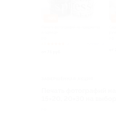
–50%
–
Печать фотографий на предметах
Сер
и одежде
руч
РФ
РФ
4.8
(3)
Куплено 13
от 
от 75 руб.
ЗАВЕРШЁННАЯ АКЦИЯ
Печать фотографий на
15×20, 20×30 на выбо
РФ