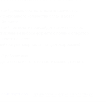
афий должно соответствовать количеству,
ерх указанного количества оплачиваются
айс-листу.
афий при печати произойдет автоматическое
 исключением выбора формата с полями, оператор
нности не несет.
ий (ретушь, кадрирование, цветокоррекция)
-7 рабочих дней.
ачи заказа и его готовности можно уточнить
 сайт партнера
Юридическая информация о партнёре