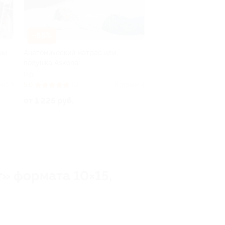
–65%
ии
Анатомический матрас или
подушка Askona
РФ
ено 3
5.0
(3)
Куплено 6
от 1 225 руб.
» формата 10×15,