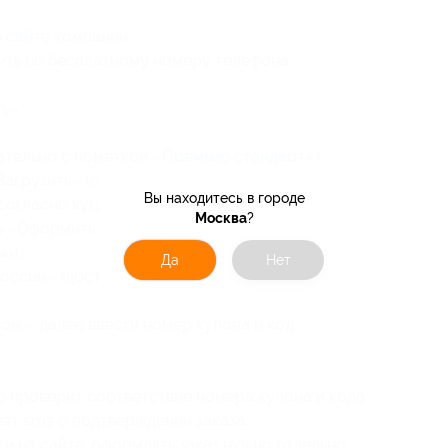
а
сайте
компании.
ить по бесплатному номеру телефона.
ь
»;
ательно с пометкой «
Премьер стандарт
»);
Загрузить» (сумма заказа не пересчитывается,
Вы находитесь в городе
согласно купленному купону);
Москва
?
«Оформить заказ», указать Ф. И. О.
ки;
Да
Нет
оссии» (доставка оплачивается для каждого
ом», далее ввести номер купона и код
р проверит соответствие номера купона и кода
вят sms о подтверждении заказа.
ги на сайте, оформлять заказ нужно отдельно