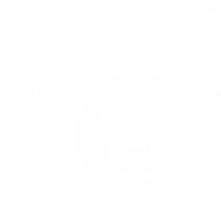
от 
Экон
2
А
Поде