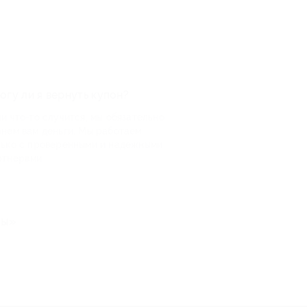
огу ли я вернуть купон?
и что-то случится, мы обязательно
рнем вам деньги. Мы работаем
лько с проверенными и надежными
ртнерами
ты»