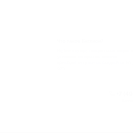
Что такое Биглион?
Biglion это про специальные акции, 
условиям которых вы можете
приобрести купон со скидкой от 50 
90%
+7 (4
Горяча