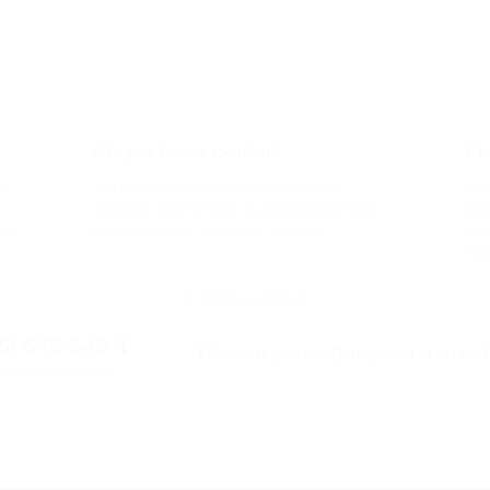
Откуда такие скидки?
См
по
Мы непосредственно работаем с
Есл
каждым партнером и договариваемся с
ве
до
ним о лучших условиях для вас
то
па
Остались вопросы?
95) 649-649-1
Посмотреть «Вопросы и отве
я линия Биглиона