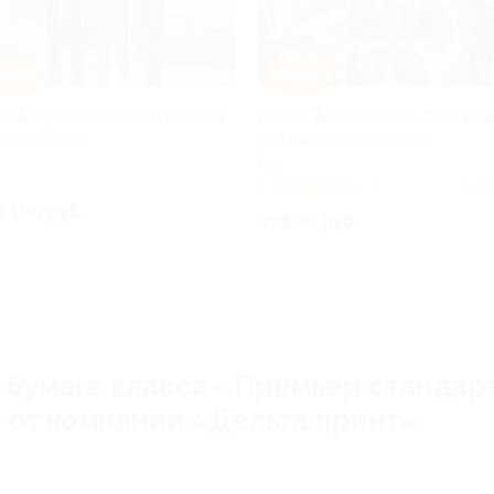
30%
–50%
тификаты на кожаные изделия
Печать фотоколлажа, фотограф
ной работы
или картины на холсте
РФ
3.3
(3)
Купл
2 100 руб.
от 800 руб.
 бумаге класса «Премьер стандарт
р от компании «Дельта принт»