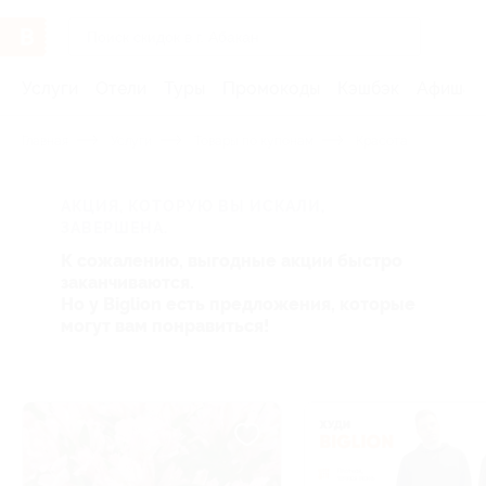
Услуги
Отели
Туры
Промокоды
Кэшбэк
Афиша 
Главная
Услуги
Товары по купонам
Красота
АКЦИЯ, КОТОРУЮ ВЫ ИСКАЛИ,
ЗАВЕРШЕНА.
К сожалению, выгодные акции быстро
заканчиваются.
Но у Biglion есть предложения, которые
могут вам понравиться!