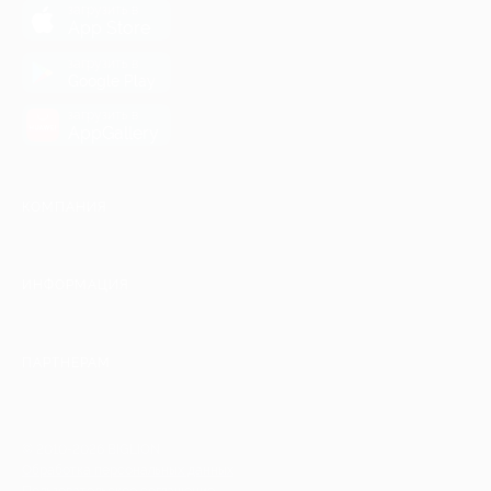
загрузить в
App Store
загрузить в
Google Play
загрузить в
AppGallery
КОМПАНИЯ
ИНФОРМАЦИЯ
ПАРТНЕРАМ
© 2010-2026 BIGLION
Обработка персональных данных