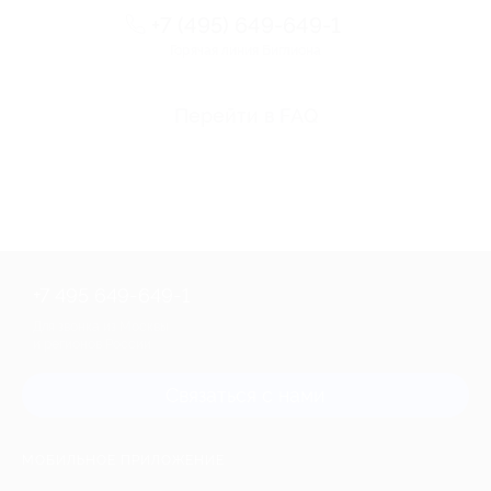
+7 (495) 649-649-1
Горячая линия Биглиона
Перейти в FAQ
+7 495 649-649-1
Для звонка из Москвы
и регионов России
Связаться с нами
МОБИЛЬНОЕ ПРИЛОЖЕНИЕ