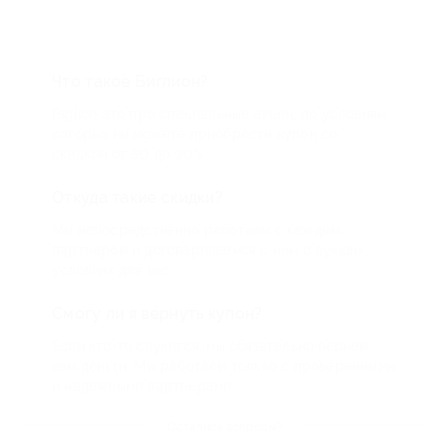
Что такое Биглион?
Biglion это про специальные акции, по условиям
которых вы можете приобрести купон со
скидкой от 50 до 90%
Откуда такие скидки?
Мы непосредственно работаем с каждым
партнером и договариваемся с ним о лучших
условиях для вас
Смогу ли я вернуть купон?
Если что-то случится, мы обязательно вернем
вам деньги. Мы работаем только с проверенными
и надежными партнерами
Остались вопросы?