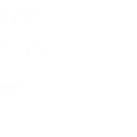
97 купонов куплено
кция завершена
лось 7510 купонов
литься с друзьями
жие акции
отопечать