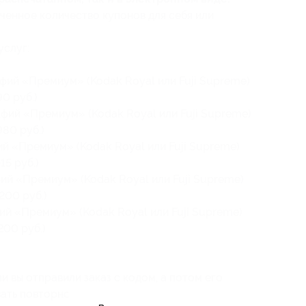
ченное количество купонов для себя или
услуг:
фий «Премиум» (Kodak Royal или Fuji Supreme)
0 руб.)
фий «Премиум» (Kodak Royal или Fuji Supreme)
980 руб.)
ий «Премиум» (Kodak Royal или Fuji Supreme)
15 руб.)
ий «Премиум» (Kodak Royal или Fuji Supreme)
200 руб.)
ий «Премиум» (Kodak Royal или Fuji Supreme)
200 руб.)
и вы отправили заказ с кодом, а потом его
ать повторно).