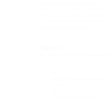
невозможности оказания услуги).
За купон, срок действия которого ис
Узнать, как пользоваться уникальным
При необходимости можно получить
Выбрать удобный вам способ
способ
Свернуть
Адресa
Все акции
NetPrint.ru
Перейти на с
РФ
круглосуточно и ежедневно
+7 (495) 648-66-76, +7 (495) 60
96-96
Показать номер телефона