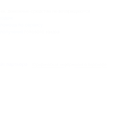
тек, денежные средства не возвращаются.
кодом
.
помощь по сервису
.
 получения
готового заказа.
айт партнера
Юридическая информация о партнёре
1-