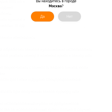
Вы находитесь в городе
дка 50% на минибуки 18×13 (25 разворотов).
Москва
?
ходимо:
ьбомы;
Да
Нет
ать нужное количество товара ввести ваш
икаты» (в одном заказе можно указать сразу
заказа изменилась;
ей обработки заказов купон можно использовать
ьзя указать номер в комментариях к заказу или
 пересчитать стоимость вашего заказа, если
ии.
мость доставки и другие спецпредложения
являть при получении заказа курьеру или
но использованный купон не допускается
ства за использованный купон только в случае