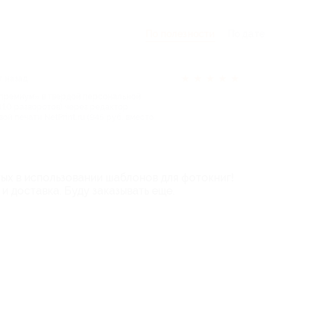
По полезности
По дате
★
★
★
★
★
т назад
 премиум» в твердой персональной
10 разворотов) через редактор
й печати NetPrint.ru (945 руб. вместо
ных в использовании шаблонов для фотокниг!
и доставка. Буду заказывать еще.