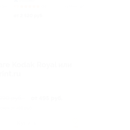
Митино
о 344
4.9
(34)
Куплено 27
от 2 520 руб.
ге Kodak Royal или
int.ru
990 руб.
от 495 руб.
омия от 495 руб.
Купить
158