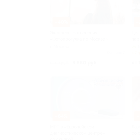
–40%
–
Экспресс-фотосессия
Цел
«Фотопрогулка по Москве»
пар
г. Москва
Куплено 2
4.7
3 660 руб.
от 
6 100 руб.
–64%
–
МРТ в «Европейском
Лаз
диагностическом центре»
со 
со скидкой