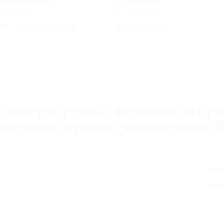
Цветной бульвар
Таганская
(4)
Куплено 39
4.7
(71)
Куплен
66 000 руб.
от 1 950 руб.
000 руб.
ремиум» разных форматов на бума
нального сервиса фотопечати netPr
от 
Экон