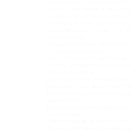
Дополнительное преимущество:
ски
Для того чтобы оформить заказ, необ
— загрузить фотографии в онлайн-ал
— при оформлении заказа нужно указ
уникальный код на странице «Сертиф
несколько кодов);
— убедиться, что код принят и сумма 
— отправить заказ в печать.
В связи с технической автоматизаци
только вышеописанным способом (нел
отправить его позже).
После оформления заказа невозможно
вы не указали коды при его оформлен
Купон не распространяется на стои
сервиса печати.
Купон не надо распечатывать и предъ
на пункте выдачи.
Возврат денежных средств за частич
(компания возвращает денежные сред