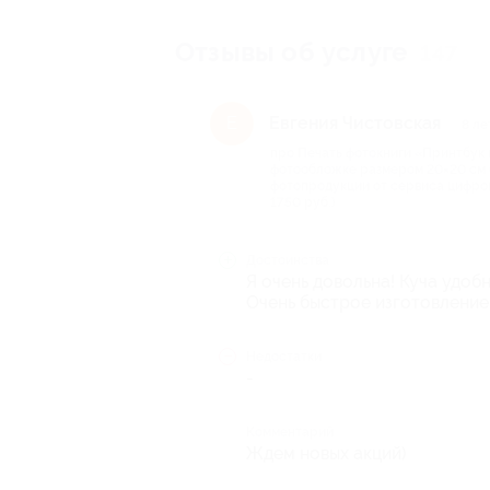
Отзывы об услуге
147
Евгения Чистовская
Е
8 ле
про Печать фотокниги «Принтбук
фотообложке размером 20×20 см (
фотопродукции от сервиса цифрово
1750 руб.)
Достоинства
Я очень довольна! Куча удоб
Очень быстрое изготовление 
Недостатки
-
Комментарий
Ждем новых акций)