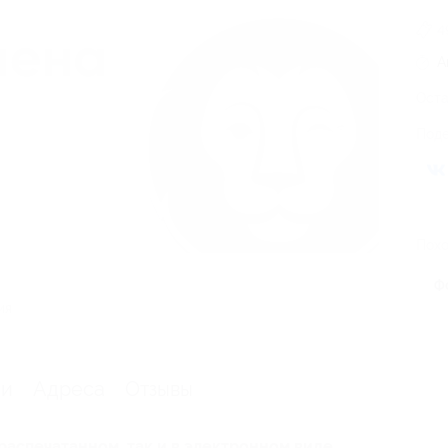
4
А
Оста
Поде
Похо
Ф
ия
ии
Адреса
Отзывы
распечатанном, так и в электронном виде.