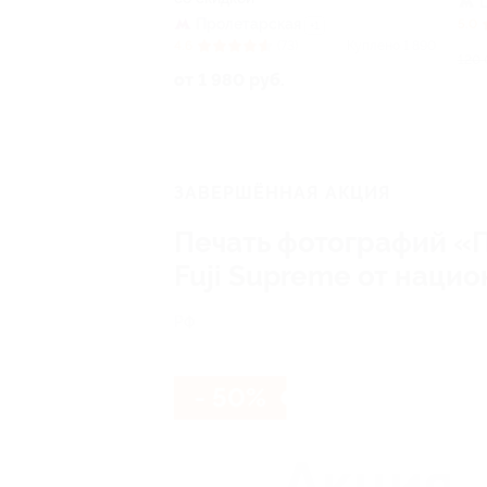
Пролетарская
5.0
+1
4.6
(73)
Куплено 1 890
120 
от 1 980 руб.
ЗАВЕРШЁННАЯ АКЦИЯ
Печать фотографий «П
Fuji Supreme от нацио
РФ
- 50%