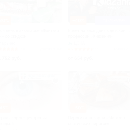
20%
–40%
ТЦ «АВИАПАРК»
ый день в аквапарке «Фэнтази
Билет на весь день в детский 
к» со скидкой
профессий «Кидзания»
Марьино
ЦСКА
(51)
Куплено 8 068
4.5
(62)
Куплено 
1 752 руб.
от 654 руб.
45%
–50%
ерная коррекция зрения
Пироги от пекарни «Магазин
скидкой
осетинских пирогов»