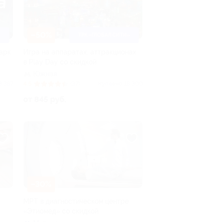
–50%
ТРК «ГЛОБАЛ СИТИ»
Парк
Игра на аппаратах, аттракционах
в Play Day со скидкой
Южная
3 387
4.5
(37)
Куплено 18 300
от 845 руб.
–30%
МРТ в диагностическом центре
«Этиомед» со скидкой