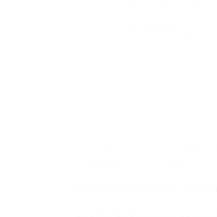
Начало действия
Окончание действ
10 февраля 2017 г.
23 марта 2017 г.
Описание
Гарант
Условия
Вы можете предъявить купон как в 