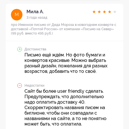
Мила А.
★
★
★
★
★
М
3 года назад
про Именное письмо от Деда Мороза в новогоднем конверте с
доставкой «Почтой России» от компании «Письмо на Север»
(99 руб. вместо 495 руб.)
Достоинства
Письмо ещё ждём. Но фото бумаги и
конвертов красивые. Можно выбрать
разный дизайн, пожелания для разных
возрастов, добавить что то своё.
Недостатки
Сайт бы более user friendly сделать.
Предупреждать, что дополнительно
надо оплатить доставку 40.
Скорректировать названия писем на
биглионе, чтобы они совпадали с
названиями на сайте, а то не понятно
может быть, что оплатила.