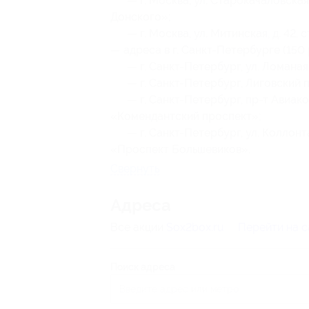
— г. Москва, ул. Старокачаловская, д
Донского»;
— г. Москва, ул. Митинская, д. 42, с
— адреса в г. Санкт-Петербурге (150 р
— г. Санкт-Петербург, ул. Ломаная, д
— г. Санкт-Петербург, Лиговский пр-т
— г. Санкт-Петербург, пр-т Авиаконстру
«Комендантский проспект»;
— г. Санкт-Петербург, ул. Коллонтай, д.
«Проспект Большевиков».
Свернуть
Адресa
Все акции
Sox2box.ru
Перейти на с
Поиск адреса