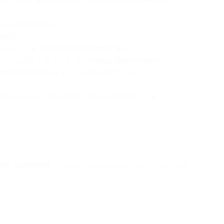
. 1б, эт. цокольный, ст. м. «Бульвар Дмитрия
т. м. «Митино».
уб.):
. 5, ст. м. «Московские ворота»;
, д. 50, к. 9, ст. м. «Площадь Восстания»;
кторов, д. 2, эт. 2, пав. 37, ст. м.
 31, к. 1 (ТЦ «Бум», эт. 2, пав. 37), ст. м.
айт партнера
Юридическая информация о партнёре