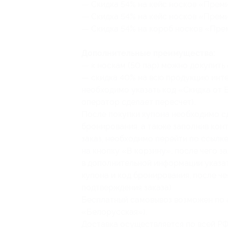
— Скидка 54% на кейс носков «Премиу
— Скидка 54% на кейс носков «Премиу
— Скидка 54% на короб носков «Преми
Дополнительные преимущества:
— к носкам (50 пар) можно докупить 
— скидка 40% на всю продукцию инте
необходимо указать код «Скидка от 
оператор сделает пересчет).
После покупки купона необходимо сде
бронирования, а также заполнив кон
заказ, необходимо перейти по ссылк
на кнопку «В корзину», после чего за
в дополнительной информации указат
купона и код бронирования, после че
подтверждения заказа).
Бесплатный самовывоз возможен по адр
«Белорусская»).
Доставка осуществляется по всей Р