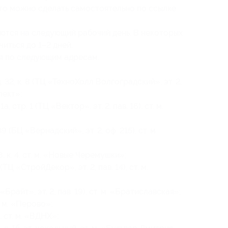
то можно сделать самостоятельно по ссылке
яются на следующий рабочий день. В некоторых
иться до 1–2 дней.
я по следующим адресам:
32, к. 8 (ТЦ «ТехноХолл Волгоградский», эт. 2,
пект»;
 стр. 1 (ТЦ «Вектор», эт. 2, пав. 16), ст. м.
(БЦ «Вернадский», эт. 2, оф. 215), ст. м.
 к. 4, ст. м. «Новые Черемушки»;
Ц «СтройДекор», эт. 2, пав. 14), ст. м.
райт», эт. 2, пав. 19), ст. м. «Братиславская»;
. м. «Перово»;
, ст. м. «ВДНХ»;