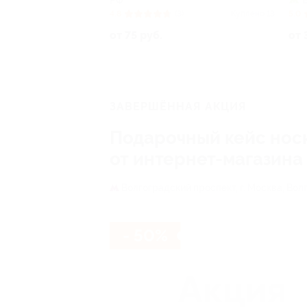
РФ
4.8
(3)
Куплено 13
5.0
от 75 руб.
от 
ЗАВЕРШЁННАЯ АКЦИЯ
Подарочный кейс нос
от интернет-магазина
Волгоградский проспект,
г. Москва, Вол
- 50%