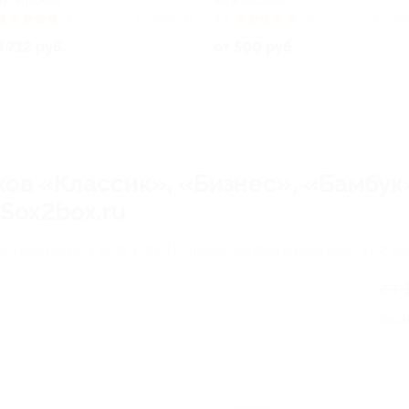
Бутырская
Рижская
(4)
Куплено 15
5.0
(11)
Купле
3 712 руб.
от 500 руб.
ков «Классик», «Бизнес», «Бамбу
 Sox2box.ru
гоградский пр-т, д. 32, к. 8 (ТЦ «ТехноХолл Волгоградский», эт. 2, па
от 
Экон