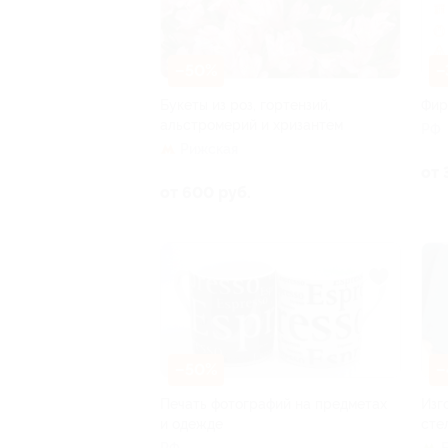
–50%
–
Букеты из роз, гортензий,
Фир
альстромерий и хризантем
РФ
Рижская
от 
от 600 руб.
–50%
–
Печать фотографий на предметах
Изг
и одежде
сте