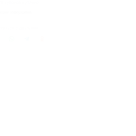
28 купонов куплено
кция завершена
литься с друзьями