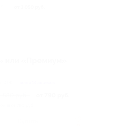
но 10
от 1 050 руб.
к» или «Премиум»
в. D54)
всего 14 адресов
1 580 руб.
от 790 руб.
омия от 790 руб.
Купить
49