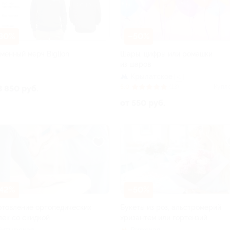
30%
–50%
менный мерч Biglion
Шары, цифры или ромашки
из шаров
Крылатское
+1
5.0
(13)
Купл
3 850 руб.
от 550 руб.
42%
–50%
отовление ортопедических
Букеты из роз, альстромерий,
лек со скидкой
хризантем или гортензий