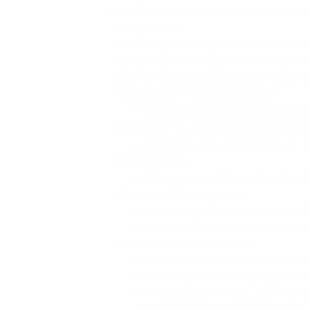
подобрать менеджер компании или э
«Подробнее».
Заказы, сделанные до 16:00, отправл
случаях время отправки может увелич
Платные самовывозы осуществляютс
— адреса в г. Москве (100 руб.):
— г. Москва, Волгоградский пр-т, д. 
пав. D54), ст. м. «Волгоградский прос
— г. Москва, ул. 9-я Парковая, вл. 61а,
«Щелковская»;
— г. Москва, пр-т Вернадского, д. 39 
«Проспект Вернадкого»;
— г. Москва, ул. Профсоюзная, д. 58,
— г. Москва, Дмитровское ш., д. 24 (Т
«Петровско-Разумовская»;
— г. Москва, ул. Перерва, д. 45 (ТЦ «Б
— г. Москва, Зеленый пр-т, д. 24, ст
— г. Москва, пр-т Мира, д. 176, эт. 2