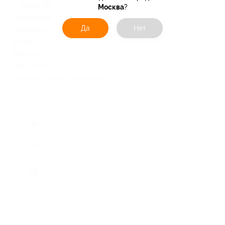
г. Санкт-Петербург, ул.
Москва
?
Ломоносова, д. 14, кв. 2
Да
Нет
круглосуточно и ежедневно
8-800-555-21-81 (звонок по
России бесплатный), +7 (812)
400-11-88
Показать номер телефона