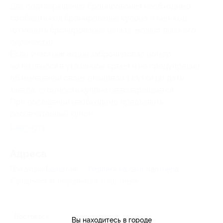
Для подтверждения бронирования необходимо
сообщить код бронирования купона и
пин-код
(отменить бронирование нельзя, можно лишь его
перенести).
Если участник акции забронировал номер,
но не явился в указанное время и не предупредил
об изменении своих планов за 1 сутки до даты
заезда, стоимость купона не возвращается.
При посещении необходимо предъявить
распечатанный купон.
Свернуть
Адресa
Все акции
Бельэтаж
Перейти на сайт партнера
Юридическая информация о партнёре
Достоевская
Вы находитесь в городе