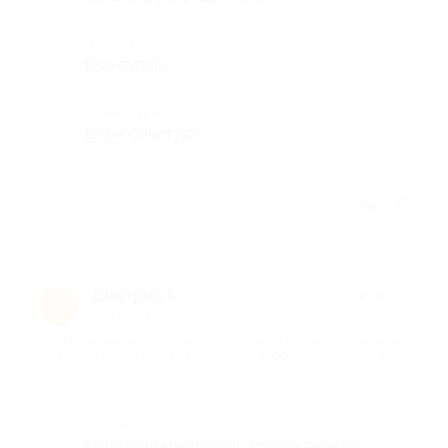
Недостатки
Все супер
Комментарий
Всем советую)
Отзыв полезен?
Дмитрий К.
★
★
★
★
★
Д
7 лет назад
про Проживание в течение 2 дней/1 ночи в 2-местном номере
категории люкс в отеле «Бельэтаж» (4600 руб. вместо 11 500
руб.)
Достоинства
Отличный миниотель, были в люксе в