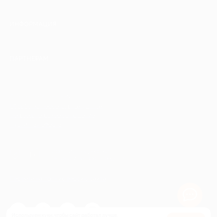
ИНФОРМАЦИЯ
ПАРТНЕРАМ
© 2010-2026 BIGLION
Обработка персональных данных
Пользовательское соглашение
Публичная оферта
Гарантия, поддержка
24 часа и возврат средств
Перейти на полную версию сайта
Используем куки, чтобы сайт работал лучше.