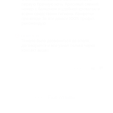
первую брачную ночь. Красивый свежий
номер с балконом и удобной кроватью и
всеми средствами гигиены. Конфетки
при входе. За эти деньги 100% профит,
рекомендую.
Недостатки
Тяжело было дозвониться до отеля,
договорился и все узнал только через
контакт вацап.
Отзыв полезен?
Ещё
отзывы