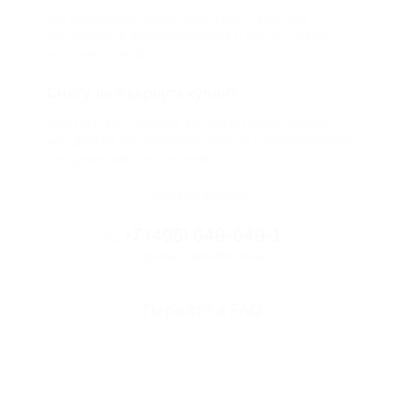
Мы непосредственно работаем с каждым
партнером и договариваемся с ним о лучших
условиях для вас
Смогу ли я вернуть купон?
Если что-то случится, мы обязательно вернем
вам деньги. Мы работаем только с проверенными
и надежными партнерами
Остались вопросы?
+7 (495) 649-649-1
Горячая линия Биглиона
Перейти в FAQ