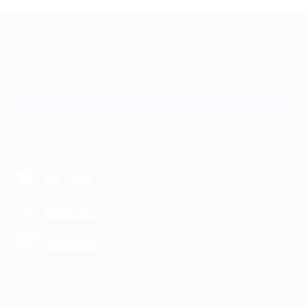
+7 495 649-649-1
Для звонка из Москвы
и регионов России
Связаться с нами
МОБИЛЬНОЕ ПРИЛОЖЕНИЕ
загрузить в
App Store
загрузить в
Google Play
загрузить в
AppGallery
КОМПАНИЯ