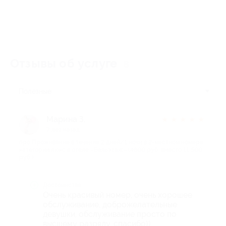
Отзывы об услуге
8
Полезные
Марина З.
★
★
★
★
★
7 лет назад
про Проживание в течение 2 дней/1 ночи в 2-местном номере
категории люкс в отеле «Бельэтаж» (4600 руб. вместо 11 500
руб.)
Достоинства
Очень красивый номер, очень хорошее
обслуживание, доброжелательные
девушки, обслуживание просто по
высшему разряду, спасибо))