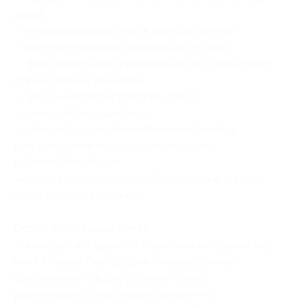
двоих;
— индивидуальный сейф в каждом номере;
— ноутбук в номере (по просьбе гостей);
— фен, гладильные принадлежности (необходимо
обращаться на ресепшн);
—
Wi-Fi
на всей территории отеля;
— заказ такси, трансфера;
— заказ и бронирование билетов в театры
и на различные концертные площадки
г.
Санкт-Петербурга
;
— заказ экскурсионного обслуживания и иных
услуг (по согласованию).
Особенности
мини-отеля
:
— находится в одном из известных исторических
мест г.
Санкт-Петербурга
— между рекой
Фонтанкой и «Пятью углами» (отель
располагается на 2 этаже здания, что