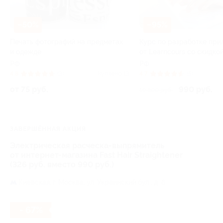
–50%
–95%
Печать фотографий на предметах
Курс по разработке пр
и одежде
от Learncours со скидко
РФ
РФ
4.8
(3)
Куплено 13
4.7
(5)
от 75 руб.
990 руб.
19 800 руб.
ЗАВЕРШЁННАЯ АКЦИЯ
Электрическая расческа-выпрямитель
от интернет-магазина Fast Hair Straightener
(326 руб. вместо 990 руб.)
Киевская,
г. Москва, ул. Украинский бул., д. 6
- 67%