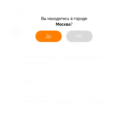
Полезные
Вы находитесь в городе
Москва
?
Анна Е.
★
★
★
★
★
А
9 лет назад
Да
Нет
Достоинства
Отличный сервис, легко заказывать и
оплачивать
Недостатки
Нет
Комментарий
Все хорошо, получила то, что ожидала
Отзыв полезен?