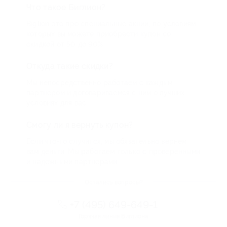
Что такое Биглион?
Biglion это про специальные акции, по условиям
которых вы можете приобрести купон со
скидкой от 50 до 90%
Откуда такие скидки?
Мы непосредственно работаем с каждым
партнером и договариваемся с ним о лучших
условиях для вас
Смогу ли я вернуть купон?
Если что-то случится, мы обязательно вернем
вам деньги. Мы работаем только с проверенными
и надежными партнерами
Остались вопросы?
+7 (495) 649-649-1
Горячая линия Биглиона