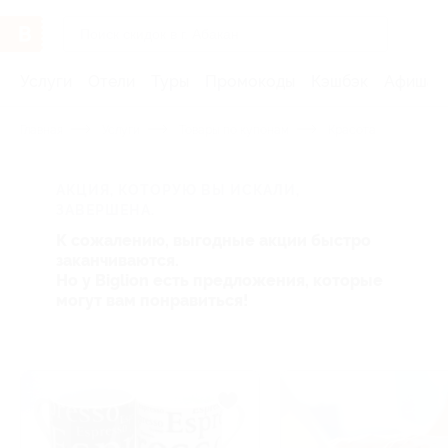
Услуги
Отели
Туры
Промокоды
Кэшбэк
Афиша 
Главная
Услуги
Товары по купонам
Красота
АКЦИЯ, КОТОРУЮ ВЫ ИСКАЛИ,
ЗАВЕРШЕНА.
К сожалению, выгодные акции быстро
заканчиваются.
Но у Biglion есть предложения, которые
могут вам понравиться!