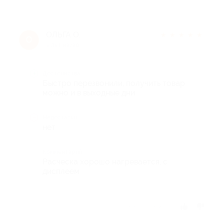
ОЛЬГА О.
★
★
★
★
★
О
9 лет назад
Достоинства
Быстро перезвонили, получить товар
можно и в выходные дни
Недостатки
нет
Комментарий
Расческа хорошо нагревается, с
дисплеем
Отзыв полезен?