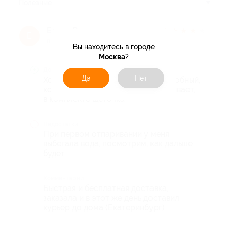
Полезные
Елена Р.
★
★
★
★
★
Е
8 лет назад
Вы находитесь в городе
Москва
?
Достоинства
Да
Нет
Хороший отпариватель, легкий, удобный,
компактный, разглаживает, отпаривает,
в комплекте щеточка
Недостатки
При первом отпаривании у меня
выбегала вода, посмотрим, как дальше
будет
Комментарий
Быстрая и бесплатная доставка,
заказала и в этот же день доставил
курьер до дома (Екатеринбург)