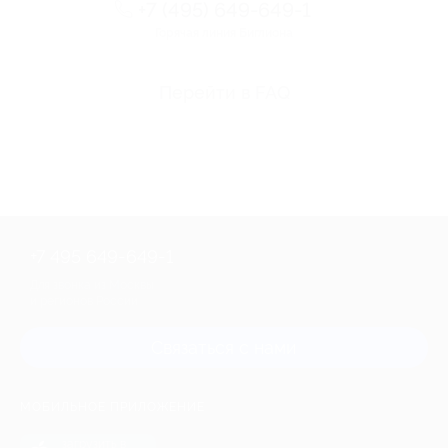
+7 (495) 649-649-1
Горячая линия Биглиона
Перейти в FAQ
+7 495 649-649-1
Для звонка из Москвы
и регионов России
Связаться с нами
МОБИЛЬНОЕ ПРИЛОЖЕНИЕ
загрузить в