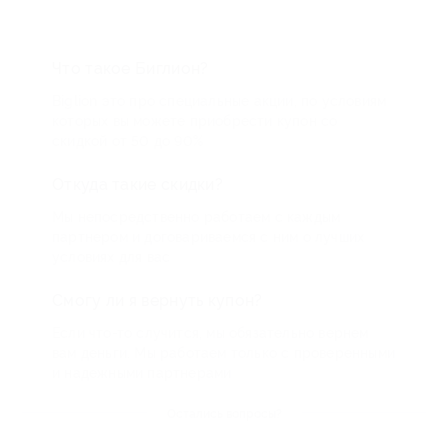
Что такое Биглион?
Biglion это про специальные акции, по условиям
которых вы можете приобрести купон со
скидкой от 50 до 90%
Откуда такие скидки?
Мы непосредственно работаем с каждым
партнером и договариваемся с ним о лучших
условиях для вас
Смогу ли я вернуть купон?
Если что-то случится, мы обязательно вернем
вам деньги. Мы работаем только с проверенными
и надежными партнерами
Остались вопросы?