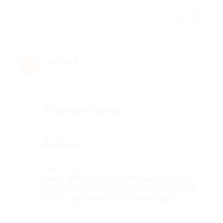
Отзыв полезен?
Мария К.
★
★
★
★
★
М
8 лет назад
Достоинства
Отпаривает хорошо.
Недостатки
Не нашла.
Комментарий
Давно хотела такой отпариватель, а тут
еще и скидка приятно удивила. Доставка
в пункт самовывоза очень быстрая.