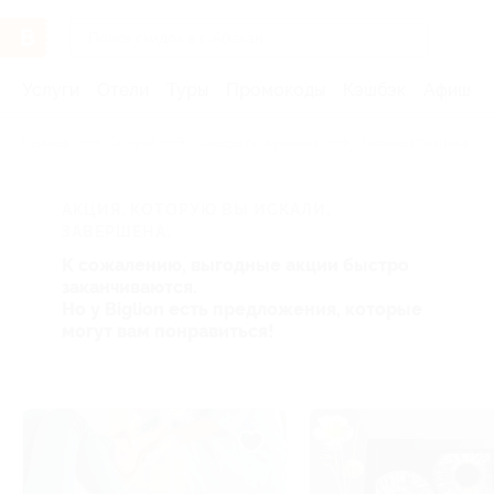
Услуги
Отели
Туры
Промокоды
Кэшбэк
Афиша 
Главная
Услуги
Товары по купонам
Бытовая техника и э
АКЦИЯ, КОТОРУЮ ВЫ ИСКАЛИ,
ЗАВЕРШЕНА.
К сожалению, выгодные акции быстро
заканчиваются.
Но у Biglion есть предложения, которые
могут вам понравиться!