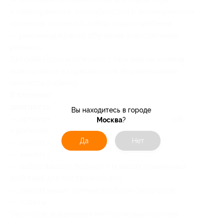
и темперамента, способностей и потенциальных
талантов, сильных/слабых сторон ребенка;
— рекомендации по обучению и воспитанию
ребенка.
Детский гороскоп может стать вашим ценным
помощником в гармоничном формировании
личности ребенка.
В стоимость купона на составление
диагностики кармы входит:
Вы находитесь в городе
— проверка личной, семейной, общественной
Москва
?
и рабочей жизни человека;
Да
Нет
— анализ на негатив;
— анализ работы или бизнеса;
— выбор вашего будущего и ваших правильных
действий для построения его;
— анализ ваших личных проблем/вопросов;
— советы.
Эксперты, владеющие методом диагностики