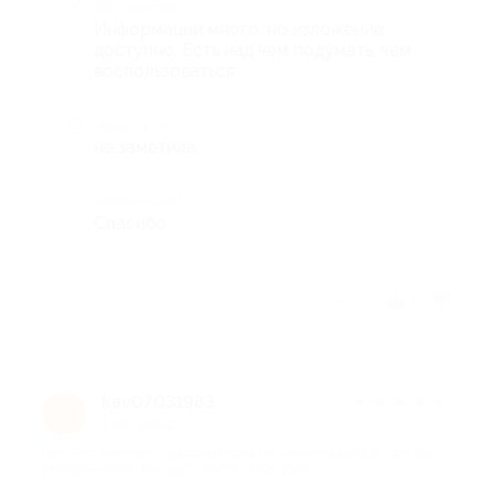
Достоинства
Информации много, но изложение
доступно. Есть над чем подумать, чем
воспользоваться.
Недостатки
не заметила
Комментарий
Спасибо.
Отзыв полезен?
1
kav07031983
★
★
★
★
★
k
8 лет назад
про Составление и расшифровка натальной карты от центра
Personal-astro (450 руб. вместо 4500 руб.)