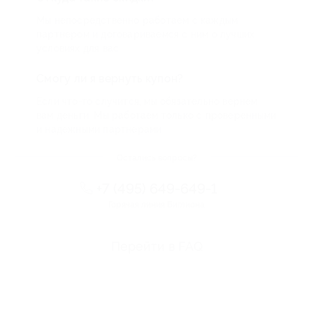
Мы непосредственно работаем с каждым
партнером и договариваемся с ним о лучших
условиях для вас
Смогу ли я вернуть купон?
Если что-то случится, мы обязательно вернем
вам деньги. Мы работаем только с проверенными
и надежными партнерами
Остались вопросы?
+7 (495) 649-649-1
Горячая линия Биглиона
Перейти в FAQ