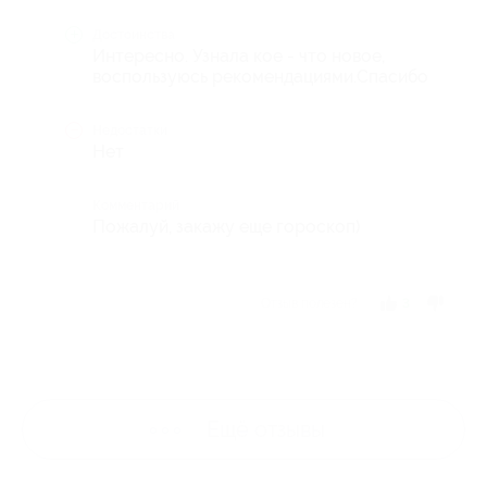
Достоинства
Интересно. Узнала кое - что новое,
воспользуюсь рекомендациями.Спасибо
Недостатки
Нет
Комментарий
Пожалуй, закажу еще гороскоп)
Отзыв полезен?
3
Ещё
отзывы