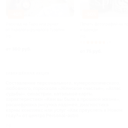
–40%
–50%
Расклад на Таро или рунах
Печать фотографий на п
от таролога-рунолога Гузелии
и одежде
РФ
РФ
4.8
(3)
от 360 руб.
от 75 руб.
ЗАВЕРШЁННАЯ АКЦИЯ
Составление персонального, нумерологического,
любовного, гороскопа «Женское счастье», «Атлас
судьбы», синастрии, натальной карты,
характеристики «Кем вы были в прошлой жизни»,
расшифровка рисунка ладоней, диагностика
кармы комплекс или услуг «Как преуспеть в Новом
году?» от центра Personal-astro
РФ