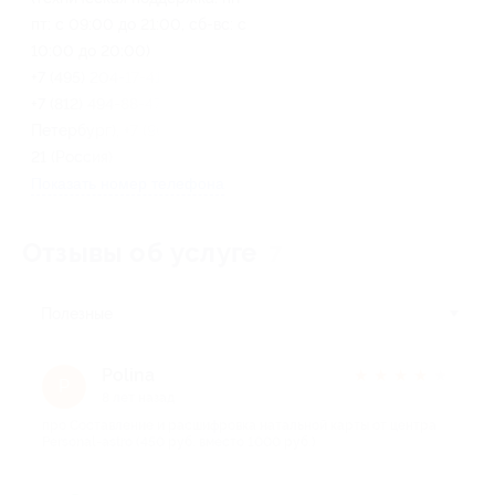
пт: с 09:00 до 21:00, сб-вс: с
10:00 до 20:00)
+7 (495) 204-17-41 (г. Москва),
+7 (812) 494-88-47 (г. Санкт-
Петербург), +7 (906) 525-77-
21 (Россия)
Показать номер телефона
Отзывы об услуге
7
Полезные
Polina
★
★
★
★
★
P
8 лет назад
про Составление и расшифровка натальной карты от центра
Personal-astro (450 руб. вместо 1000 руб.)