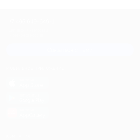
+7 495 649-649-1
Для звонка из Москвы
и регионов России
Связаться с нами
МОБИЛЬНОЕ ПРИЛОЖЕНИЕ
загрузить в
App Store
загрузить в
Google Play
загрузить в
AppGallery
КОМПАНИЯ