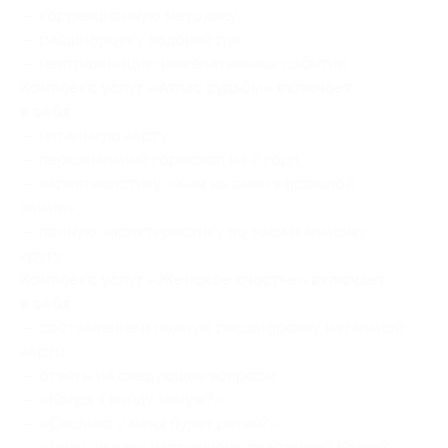
— коррекционную методику,
— расшифровку ладоней рук,
— нейтрализацию нежелательных событий.
Комплекс услуг «Атлас судьбы» включает
в себя:
— натальную карту,
— персональный гороскоп на 2 года,
— характеристику «Кем вы были в прошлой
жизни»,
— полную характеристику по зодиакальному
кругу.
Комплекс услуг «Женское счастье» включает
в себя:
— составление и полную расшифровку натальной
карты;
— ответы на следующие вопросы:
— «Когда я выйду замуж?»;
— «Сколько у меня будет детей?»;
— «Буду ли я по-настоящему счастлива? Когда?»;