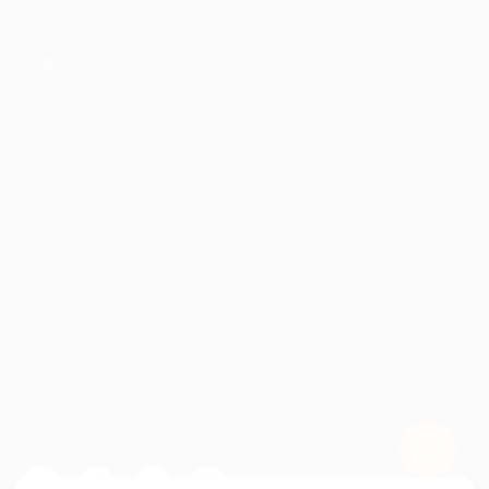
ИНФОРМАЦИЯ
ПАРТНЕРАМ
© 2010-2026 BIGLION
Обработка персональных данных
Пользовательское соглашение
Публичная оферта
Гарантия, поддержка
24 часа и возврат средств
Перейти на полную версию сайта