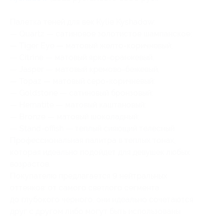
Палетка теней для век Kylie Kyshadow:
— Quartz — сатиновое золотистое шампанское;
— Tiger Eye — матовый желто-коричневый;
— Citrine — матовый ярко-оранжевый;
— Jasper — матовый кремово-бежевый;
— Topaz — матовый серо-коричневый;
— Goldstone — сатиновый бронзовый;
— Hematite — матовый каштановый;
— Bronze — матовый шоколадный;
— Stand-offish — теплый сияющий телесный.
Профессиональная палитра в теплых тонах,
которая идеально подойдет для девушек любых
возрастов.
Покупателю предлагается 9 нейтральных
оттенков: от самого светлого сегмента
до глубокого черного, они идеально сочетаются
друг с другом либо могут быть использованы