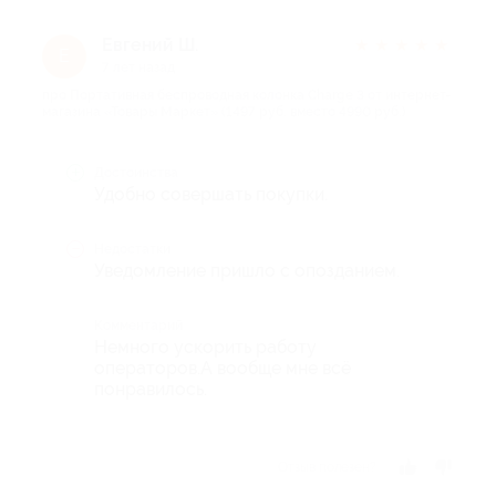
Евгений Ш.
★
★
★
★
★
Е
7 лет назад
про Портативная беспроводная колонка Charge 3 от интернет-
магазина «Товары Маркет» (1497 руб. вместо 4990 руб.)
Достоинства
Удобно совершать покупки.
Недостатки
Уведомление пришло с опозданием.
Комментарий
Немного ускорить работу
операторов.А вообще мне всё
понравилось.
Отзыв полезен?