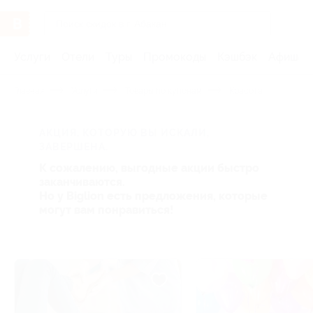
Услуги
Отели
Туры
Промокоды
Кэшбэк
Афиша 
Главная
Услуги
Товары по купонам
Красота
АКЦИЯ, КОТОРУЮ ВЫ ИСКАЛИ,
ЗАВЕРШЕНА.
К сожалению, выгодные акции быстро
заканчиваются.
Но у Biglion есть предложения, которые
могут вам понравиться!