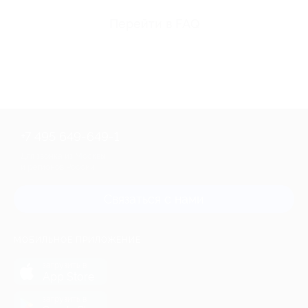
Перейти в FAQ
+7 495 649-649-1
Для звонка из Москвы
и регионов России
Связаться с нами
МОБИЛЬНОЕ ПРИЛОЖЕНИЕ
загрузить в
App Store
загрузить в