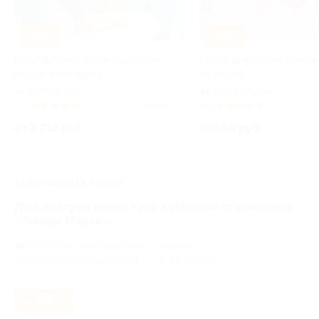
–42%
–50%
Изготовление ортопедических
Шары, цифры или ромаш
стелек со скидкой
из шаров
Бутырская
Крылатское
+1
5.0
(4)
Куплено 16
5.0
(13)
от 3 712 руб.
от 550 руб.
ЗАВЕРШЁННАЯ АКЦИЯ
До 5 наборов теней Kylie Kyshadow от компании
«Товары Маркет»
Волгоградский проспект,
г. Москва,
Шарикоподшипниковская ул., д. 13, стр. 65
- 52%