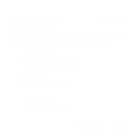
Александр Ч.
★
★
★
★
★
А
7 лет назад
про Портативная беспроводная колонка Charge 3 от интернет-
магазина «Товары Маркет» (1497 руб. вместо 4990 руб.)
Достоинства
Все соответствует!
Недостатки
Все соответствует
Комментарий
Все соответствует
Отзыв полезен?