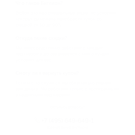
Что такое Биглион?
Biglion это про специальные акции, по условиям
которых вы можете приобрести купон со
скидкой от 50 до 90%
Откуда такие скидки?
Мы непосредственно работаем с каждым
партнером и договариваемся с ним о лучших
условиях для вас
Смогу ли я вернуть купон?
Если что-то случится, мы обязательно вернем
вам деньги. Мы работаем только с проверенными
и надежными партнерами
Остались вопросы?
+7 (495) 649-649-1
Горячая линия Биглиона