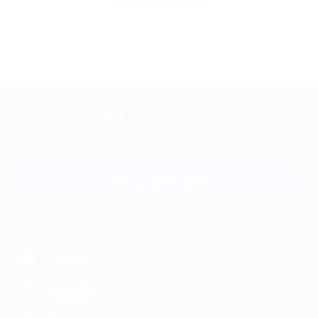
+7 495 649-649-1
Для звонка из Москвы
и регионов России
Связаться с нами
МОБИЛЬНОЕ ПРИЛОЖЕНИЕ
загрузить в
App Store
загрузить в
Google Play
загрузить в