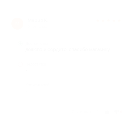
Мария К.
★
★
★
★
★
М
9 лет назад
Достоинства
дешево и сердито. спасибо магазину
Недостатки
-
Комментарий
-
Отзыв полезен?
6