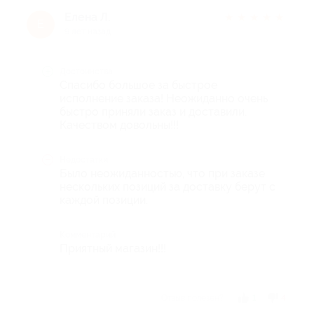
Елена Л.
★
★
★
★
★
Е
9 лет назад
Достоинства
Спасибо большое за быстрое
исполнение заказа! Неожиданно очень
быстро приняли заказ и доставили.
Качеством довольны!!!
Недостатки
Было неожиданностью, что при заказе
нескольких позиций за доставку берут с
каждой позиции.
Комментарий
Приятный магазин!!!
Отзыв полезен?
1
4