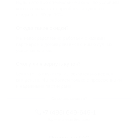
Biglion это про специальные акции, по условиям
которых вы можете приобрести купон со
скидкой от 50 до 90%
Откуда такие скидки?
Мы непосредственно работаем с каждым
партнером и договариваемся с ним о лучших
условиях для вас
Смогу ли я вернуть купон?
Если что-то случится, мы обязательно вернем
вам деньги. Мы работаем только с проверенными
и надежными партнерами
Остались вопросы?
+7 (495) 649-649-1
Горячая линия Биглиона
Перейти в FAQ