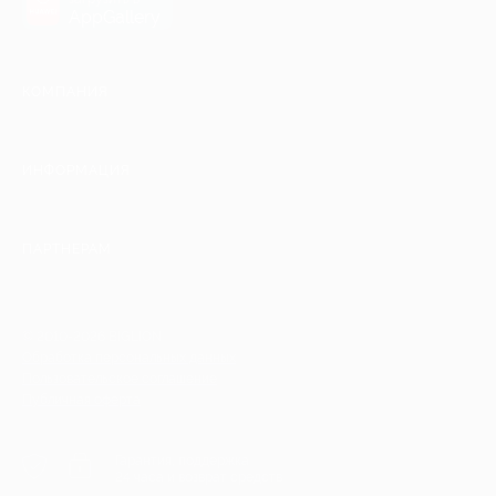
AppGallery
КОМПАНИЯ
ИНФОРМАЦИЯ
ПАРТНЕРАМ
© 2010-2026 BIGLION
Обработка персональных данных
Пользовательское соглашение
Публичная оферта
Гарантия, поддержка
24 часа и возврат средств