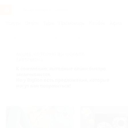
Услуги
Отели
Туры
Промокоды
Кэшбэк
Афиша 
Главная
Услуги
Товары по купонам
Бытовая техника и э
АКЦИЯ, КОТОРУЮ ВЫ ИСКАЛИ,
ЗАВЕРШЕНА.
К сожалению, выгодные акции быстро
заканчиваются.
Но у Biglion есть предложения, которые
могут вам понравиться!