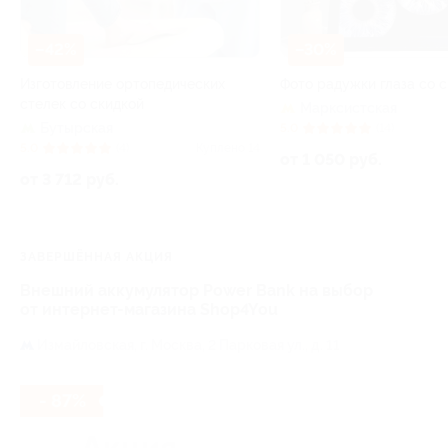
–42%
–30%
Изготовление ортопедических
Фото радужки глаза со 
стелек со скидкой
Марксистская
Бутырская
5.0
(14)
5.0
(4)
Куплено 14
от 1 050 руб.
от 3 712 руб.
ЗАВЕРШЁННАЯ АКЦИЯ
Внешний аккумулятор Power Bank на выбор
от интернет-магазина Shop4You
Измайловская,
г. Москва, 2 Парковая ул., д. 11
- 87%