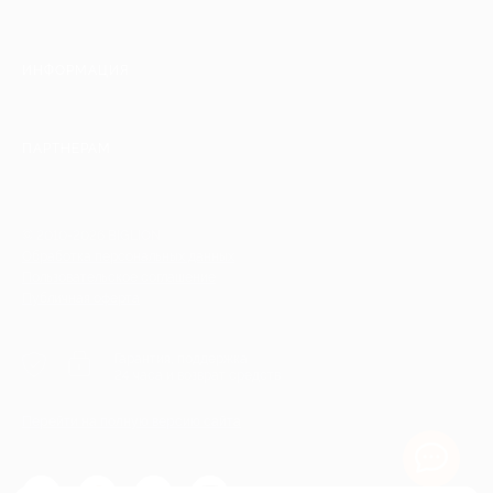
ИНФОРМАЦИЯ
ПАРТНЕРАМ
© 2010-2026 BIGLION
Обработка персональных данных
Пользовательское соглашение
Публичная оферта
Гарантия, поддержка
24 часа и возврат средств
Перейти на полную версию сайта