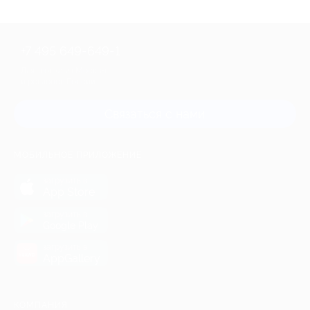
+7 495 649-649-1
Для звонка из Москвы
и регионов России
Связаться с нами
МОБИЛЬНОЕ ПРИЛОЖЕНИЕ
загрузить в
App Store
загрузить в
Google Play
загрузить в
AppGallery
КОМПАНИЯ