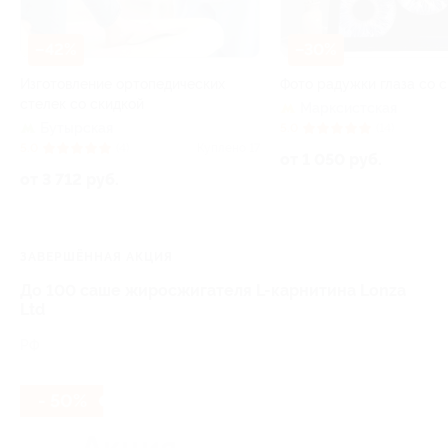
–42%
–30%
Изготовление ортопедических
Фото радужки глаза со 
стелек со скидкой
Марксистская
Бутырская
5.0
(14)
5.0
(4)
Куплено 17
от 1 050 руб.
от 3 712 руб.
ЗАВЕРШЁННАЯ АКЦИЯ
До 100 саше жиросжигателя L-карнитина Lonza
Ltd
РФ
- 50%