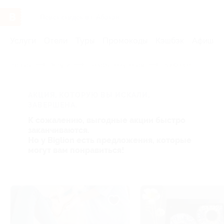
Услуги
Отели
Туры
Промокоды
Кэшбэк
Афиша 
Главная
Услуги
Товары по купонам
Здоровье
АКЦИЯ, КОТОРУЮ ВЫ ИСКАЛИ,
ЗАВЕРШЕНА.
К сожалению, выгодные акции быстро
заканчиваются.
Но у Biglion есть предложения, которые
могут вам понравиться!