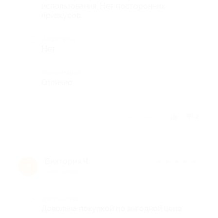
использования. Нет посторонних
привкусов.
Недостатки
Нет
Комментарий
Отлично
Отзыв полезен?
2
Виктория Ч.
★
★
★
★
★
В
9 лет назад
Достоинства
Довольна покупкой по выгодной цене