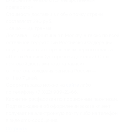
L-карнитин не являются лекарственным
препаратом.
Стоимость доставки в любую точку страны
составляет 290 руб.
1 саше — 2,5 грамма.
Доставка L-карнитина в г. Москву, а также по всей
остальной территории Российской Федерации
осуществляется отправлением первого класса
«Почты России» (ускоренная доставка). Срок
почтовой доставки товара зависит
от местонахождения региона России —
от 1 до 7 дней.
Оформить заказ можно на
сайте
либо
по телефону +7 (812) 989-21-66.
Карнитин расфасован по порционным пакетикам.
Подтверждение об оформлении заказа клиент
получает на электронную почту либо на телефон
в виде sms-сообщения.
Свернуть