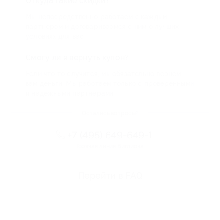
Откуда такие скидки?
Мы непосредственно работаем с каждым
партнером и договариваемся с ним о лучших
условиях для вас
Смогу ли я вернуть купон?
Если что-то случится, мы обязательно вернем
вам деньги. Мы работаем только с проверенными
и надежными партнерами
Остались вопросы?
+7 (495) 649-649-1
Горячая линия Биглиона
Перейти в FAQ