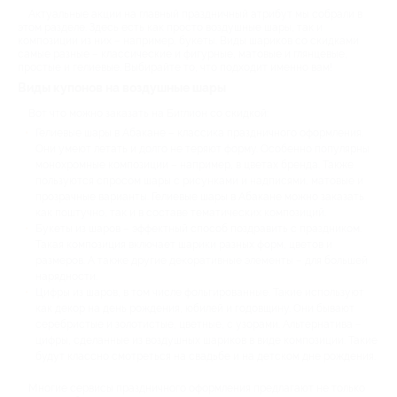
Актуальные акции на главный праздничный атрибут мы собрали в
этом разделе. Здесь есть как просто воздушные шары, так и
композиции из них – например, букеты. Виды шариков со скидками
самые разные – классические и фигурные, матовые и глянцевые,
простые и гелиевые. Выбирайте то, что подходит именно вам!
Виды купонов на воздушные шары
Вот что можно заказать на Биглион со скидкой:
Гелиевые шары в Абакане – классика праздничного оформления.
Они умеют летать и долго не теряют форму. Особенно популярны
монохромные композиции – например, в цветах бренда. Также
пользуются спросом шары с рисунками и надписями, матовые и
прозрачные варианты. Гелиевые шары в Абакане можно заказать
как поштучно, так и в составе тематических композиций.
Букеты из шаров – эффектный способ поздравить с праздником.
Такая композиция включает шарики разных форм, цветов и
размеров. А также другие декоративные элементы – для большей
нарядности.
Цифры из шаров, в том числе фольгированные. Такие используют
как декор на день рождения, юбилей и годовщину. Они бывают
серебристые и золотистые, цветные, с узорами. Альтернатива –
цифры, сделанные из воздушных шариков в виде композиции. Такие
будут классно смотреться на свадьбе и на детском дне рождения.
Многие сервисы праздничного оформления предлагают не только