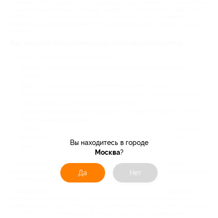
готовые наборы шаров, но и индивидуальные комплекты. Большинство
предложений включает доставку шаров со скидкой по Москве. Это
особенно удобно, если вы хотите сделать сюрприз. Например,
поздравить близкого с самого утра или организовать декор к приходу
гостей.
Как заказать воздушные шары со скидкой по купону
Чтобы получить скидку, достаточно:
Зарегистрироваться на сайте Биглион либо войти в личный
кабинет.
Выбрать подходящее предложение из данного раздела.
Ознакомиться с условиями акции. Убедитесь, что вас устраивают
сроки, формат доставки и условия сборки.
Оплатить купон удобным способом – банковской картой, СБП или
электронным кошельком.
Получить купон на электронную почту и использовать при заказе.
Механика заказа расписана в описании – по телефону либо
Вы находитесь в городе
онлайн.
Москва
?
Большинство наших предложений действуют в Абакане. Но
некоторые распространяются на пригород – уточняйте этот момент в
Да
Нет
условиях акции.
Воздушные шары – идеальный атрибут под любое мероприятие.
Уместен он и без повода – просто в качестве сюрприза. Ведь это
более чем доступно благодаря купонам Биглион – они дают скидку до
50%. И без потери качества: все наши партнёры – проверенные