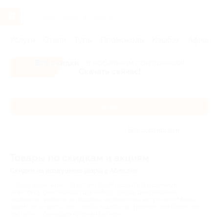
Услуги
Отели
Туры
Промокоды
Кэшбэк
Афиша 
Все скидки
- в мобильном приложении!
Скачать сейчас!
Каталог
Без сортировки
Товары по скидкам и акциям
Скидки на воздушные шары в Абакане
Воздушные шары – простой способ создать праздничную
атмосферу. Они подходят для любого повода: дня рождения,
годовщины, выписки из роддома, корпоратива, выпускного. Можно
дарить их и просто так – чтобы поднять настроение. Тем более, это
доступно – благодаря купонам Биглион.