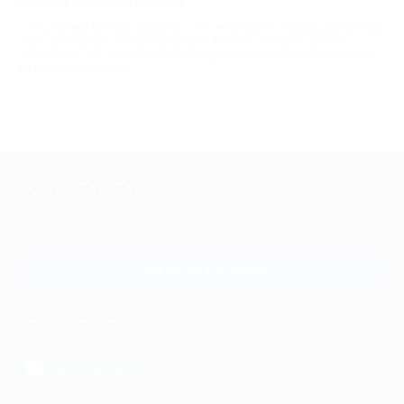
компании с хорошими отзывами.
С купонами Биглион праздник – это не затратно. Иногда достаточно
пары ярких шаров, чтобы порадовать близких и создать нужное
настроение. Так что выбирайте из наших предложений и заказывайте
по приятном прайсу!
+7 495 649-649-1
Для звонка из Москвы
и регионов России
Связаться с нами
МОБИЛЬНОЕ ПРИЛОЖЕНИЕ
загрузить в
App Store
загрузить в